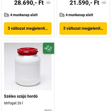
28.690,- Ft
21.590,- Ft
-tól
-tól
4 munkanap alatt
4 munkanap alatt
3 változat megjelenítése
3 változat megjelenítése
Széles szájú hordó
térfogat 26 l
Nettó