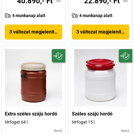
40.890,- Ft
22.890,- Ft
-tól
-tól
4 munkanap alatt
4 munkanap alatt
3 változat megjelenítése
3 változat megjelenítése
Extra széles szájú hordó
Széles szájú hordó
térfogat 64 l
térfogat 15 l
Nettó
Nettó