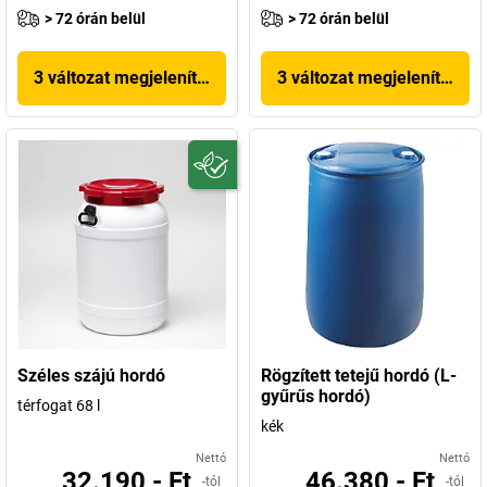
> 72 órán belül
> 72 órán belül
3 változat megjelenítése
3 változat megjelenítése
Széles szájú hordó
Rögzített tetejű hordó (L-
gyűrűs hordó)
térfogat 68 l
kék
Nettó
Nettó
32.190,- Ft
46.380,- Ft
-tól
-tól