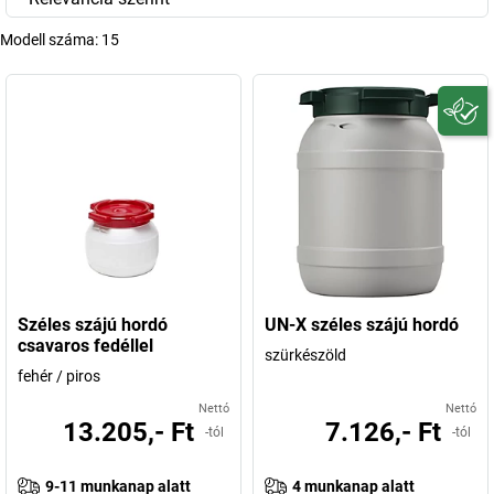
Modell száma:
15
Széles szájú hordó
UN-X széles szájú hordó
csavaros fedéllel
szürkészöld
fehér / piros
Nettó
Nettó
13.205,- Ft
7.126,- Ft
-tól
-tól
9-11 munkanap alatt
4 munkanap alatt