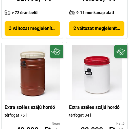
> 72 órán belül
9-11 munkanap alatt
3 változat megjelenítése
2 változat megjelenítése
Extra széles szájú hordó
Extra széles szájú hordó
térfogat 75 l
térfogat 34 l
Nettó
Nettó