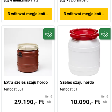
4 munkanap alatt
> 72 órán belül
3 változat megjelenítése
3 változat megjelenítése
Extra széles szájú hordó
Széles szájú hordó
térfogat 55 l
térfogat 6 l
Nettó
Nettó
29.190,- Ft
10.090,- Ft
-tól
-tól