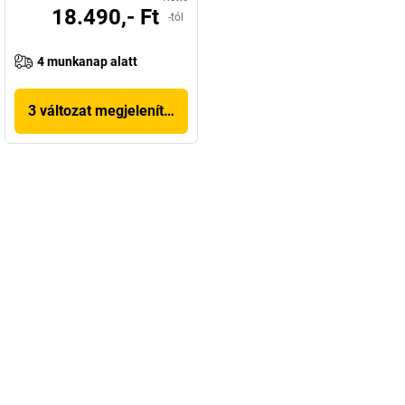
18.490,- Ft
-tól
4 munkanap alatt
3 változat megjelenítése