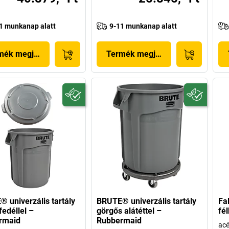
1 munkanap alatt
9-11 munkanap alatt
mék megjelenítése
Termék megjelenítése
 univerzális tartály
BRUTE® univerzális tartály
Fa
fedéllel –
görgős alátéttel –
fé
rmaid
Rubbermaid
acé