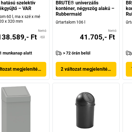
 hatású szelektív
BRUTE® univerzális
BR
ékgyűjtő – VAR
konténer, négyszög alakú –
ko
Rubbermaid
Ru
lom 60 l, ma x szé x mé
320 x 320 mm
űrtartalom 106 l
űrt
Nettó
Nettó
138.589,- Ft
41.705,- Ft
-tól
1 munkanap alatt
> 72 órán belül
ltozat megjelenítése
2 változat megjelenítése