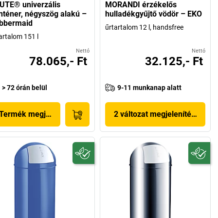
UTE® univerzális
MORANDI érzékelős
nténer, négyszög alakú –
hulladékgyűjtő vödör – EKO
bbermaid
űrtartalom 12 l, handsfree
artalom 151 l
Nettó
Nettó
78.065,- Ft
32.125,- Ft
> 72 órán belül
9-11 munkanap alatt
Termék megjelenítése
2 változat megjelenítése