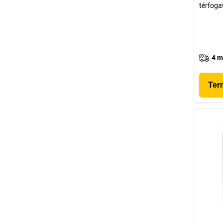
térfogat
4 m
Ter