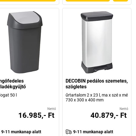
ngőfedeles
DECOBIN pedálos szemetes,
lladékgyűjtő
szögletes
fogat 50 l
űrtartalom 2 x 23 l, ma x szé x mé
730 x 300 x 400 mm
Nettó
Nettó
16.985,- Ft
40.879,- Ft
9-11 munkanap alatt
9-11 munkanap alatt