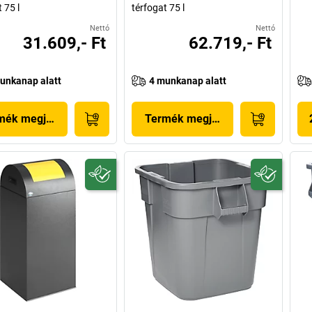
 75 l
térfogat 75 l
Nettó
Nettó
31.609,- Ft
62.719,- Ft
unkanap alatt
4 munkanap alatt
mék megjelenítése
Termék megjelenítése