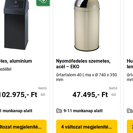
tes, alumínium
Nyomófedeles szemetes,
Hu
acél – EKO
le
déllel
űrtartalom 40 l, ma x Ø 740 x 350
űrt
mm
m
Nettó
Nettó
102.975,- Ft
47.495,- Ft
-tól
-tól
1 munkanap alatt
9-11 munkanap alatt
ltozat megjelenítése
4 változat megjelenítése