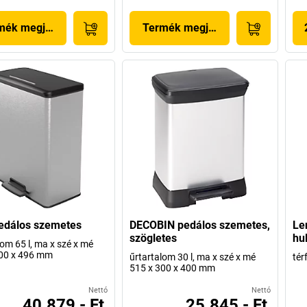
mék megjelenítése
Termék megjelenítése
edálos szemetes
DECOBIN pedálos szemetes,
Le
szögletes
hu
lom 65 l, ma x szé x mé
300 x 496 mm
űrtartalom 30 l, ma x szé x mé
tér
515 x 300 x 400 mm
Nettó
Nettó
40.879,- Ft
25.845,- Ft