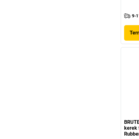
9-1
Ter
BRUTE®
kerek 
Rubbe