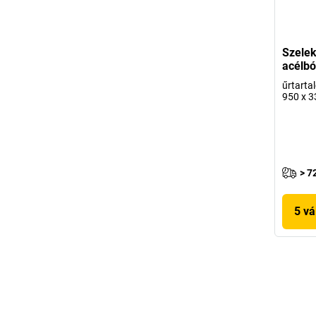
Szelek
acélbó
űrtarta
950 x 
> 7
5 vá