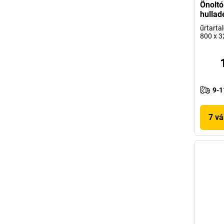
Önoltó
hullad
űrtarta
800 x 
9-1
7 vá