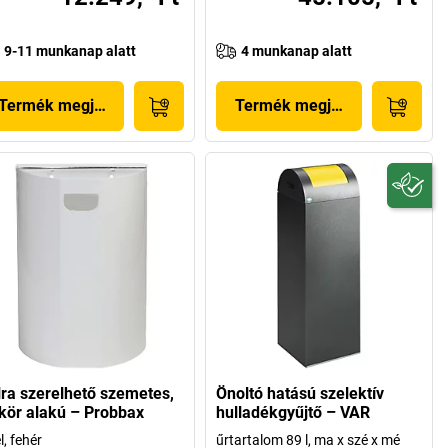
9-11 munkanap alatt
4 munkanap alatt
Termék megjelenítése
Termék megjelenítése
lra szerelhető szemetes,
Önoltó hatású szelektív
lkör alakú – Probbax
hulladékgyűjtő – VAR
l, fehér
űrtartalom 89 l, ma x szé x mé