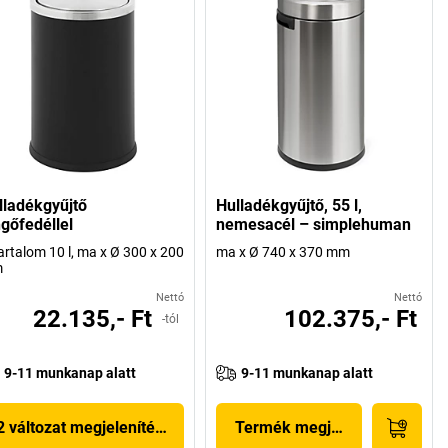
lladékgyűjtő
Hulladékgyűjtő, 55 l,
ngőfedéllel
nemesacél – simplehuman
artalom 10 l, ma x Ø 300 x 200
ma x Ø 740 x 370 mm
m
Nettó
Nettó
22.135,- Ft
102.375,- Ft
-tól
9-11 munkanap alatt
9-11 munkanap alatt
2 változat megjelenítése
Termék megjelenítése