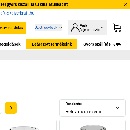
l gyors kiszállítású kínálatunkat itt
raft@kaiserkraft.hu
Fiók
ektív rendelés
Üzleti ügyfelek
Bejelentkezés
tmegoldások
Leárazott termékeink
Gyors szállítás ᯓ⛟
Rendezés:
Relevancia szerint