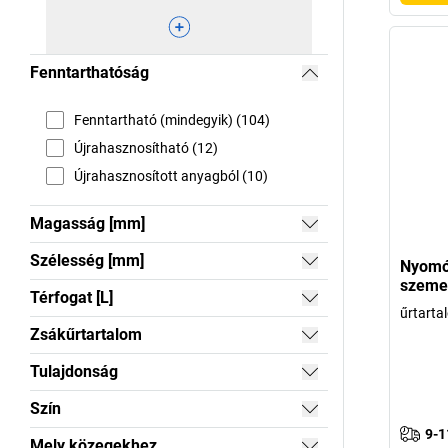
Fenntarthatóság
Fenntartható (mindegyik) (104)
Újrahasznosítható (12)
Újrahasznosított anyagból (10)
Magasság [mm]
Szélesség [mm]
Nyomóf
szeme
Térfogat [L]
űrtarta
Zsákűrtartalom
Tulajdonság
Szín
9-1
Mely közegekhez