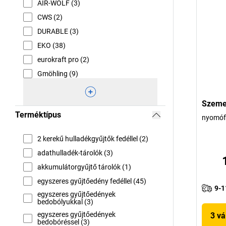
AIR-WOLF (3)
CWS (2)
DURABLE (3)
EKO (38)
eurokraft pro (2)
Gmöhling (9)
Szeme
Terméktípus
nyomófe
2 kerekű hulladékgyűjtők fedéllel (2)
adathulladék-tárolók (3)
akkumulátorgyűjtő tárolók (1)
egyszeres gyűjtőedény fedéllel (45)
9-1
egyszeres gyűjtőedények
bedobólyukkal (3)
egyszeres gyűjtőedények
3 vá
bedobóréssel (3)