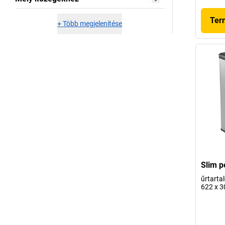
Ter
+
Több megjelenítése
Slim p
űrtarta
622 x 