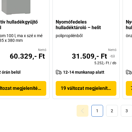
tív hulladékgyűjtő
Nyomófedeles
Ny
l
hulladéktároló – helit
hul
lom 100 l, ma x szé x mé
polipropilénből
ön
335 x 380 mm
Nettó
Nettó
60.329,- Ft
31.509,- Ft
-tól
5.252,- Ft
/
db
2 órán belül
12-14 munkanap alatt
ltozat megjelenítése
19 változat megjelenítése
1
2
3