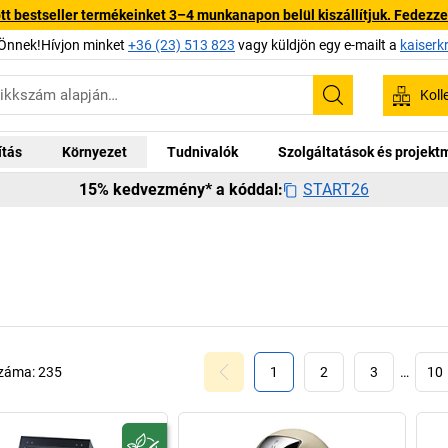
 bestseller termékeinket 3–4 munkanapon belül kiszállítjuk. Fedezze fe
Önnek!Hívjon minket
+36 (23) 513 823
vagy küldjön egy e-mailt a
kaiserk
Koll
Keresés
ítás
Környezet
Tudnivalók
Szolgáltatások és projek
START26
15% kedvezmény* a kóddal:
száma:
235
1
2
3
…
10