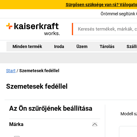
Sürgősen szüksége van rá? Válogatott
Örömmel segítünk 
Minden termék
Iroda
Üzem
Tárolás
Száll
Start
Szemetesek fedéllel
Szemetesek fedéllel
Az Ön szűrőjének beállítása
Modell 
Márka