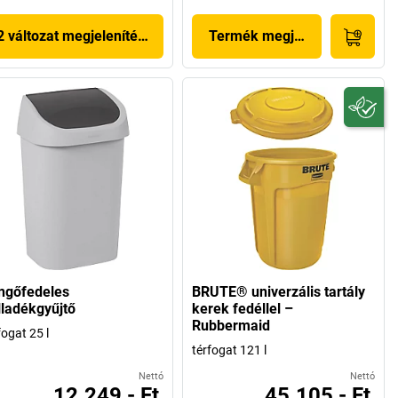
2 változat megjelenítése
Termék megjelenítése
ngőfedeles
BRUTE® univerzális tartály
lladékgyűjtő
kerek fedéllel –
Rubbermaid
fogat 25 l
térfogat 121 l
Nettó
Nettó
12.249,- Ft
45.105,- Ft