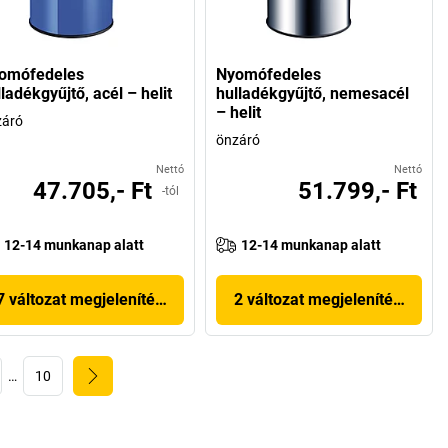
omófedeles
Nyomófedeles
ladékgyűjtő, acél – helit
hulladékgyűjtő, nemesacél
– helit
záró
önzáró
Nettó
Nettó
47.705,- Ft
51.799,- Ft
-tól
12-14 munkanap alatt
12-14 munkanap alatt
7 változat megjelenítése
2 változat megjelenítése
…
10