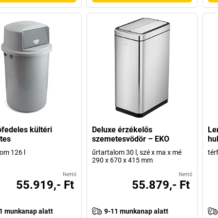
edeles kültéri
Deluxe érzékelős
Le
tes
szemetesvödör – EKO
hu
lom 126 l
űrtartalom 30 l, szé x ma x mé
tér
290 x 670 x 415 mm
Nettó
Nettó
55.919,- Ft
55.879,- Ft
1 munkanap alatt
9-11 munkanap alatt