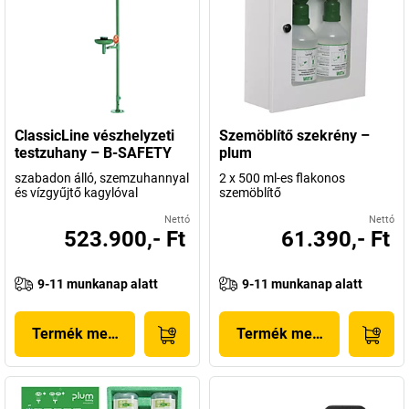
ClassicLine vészhelyzeti
Szemöblítő szekrény –
testzuhany – B-SAFETY
plum
szabadon álló, szemzuhannyal
2 x 500 ml-es flakonos
és vízgyűjtő kagylóval
szemöblítő
Nettó
Nettó
523.900,- Ft
61.390,- Ft
9-11 munkanap alatt
9-11 munkanap alatt
Termék megjelenítése
Termék megjelenítése