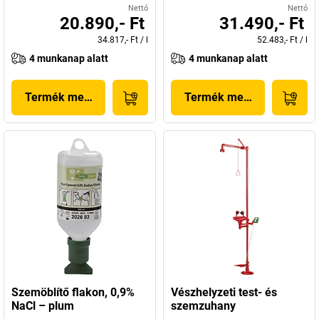
Nettó
Nettó
20.890,- Ft
31.490,- Ft
34.817,- Ft
/
l
52.483,- Ft
/
l
4 munkanap alatt
4 munkanap alatt
Termék megjelenítése
Termék megjelenítése
Szemöblítő flakon, 0,9%
Vészhelyzeti test- és
NaCl – plum
szemzuhany