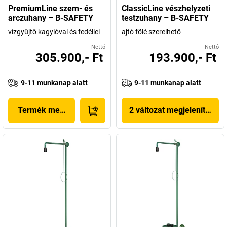
PremiumLine szem- és
ClassicLine vészhelyzeti
arczuhany – B-SAFETY
testzuhany – B-SAFETY
vízgyűjtő kagylóval és fedéllel
ajtó fölé szerelhető
Nettó
Nettó
305.900,- Ft
193.900,- Ft
9-11 munkanap alatt
9-11 munkanap alatt
Termék megjelenítése
2 változat megjelenítése