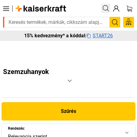
atott bestseller termékeinket 3–4 munkanapon belül kiszállítjuk. Fedez
Keresés
START26
15% kedvezmény* a kóddal:
Szemzuhanyok
Szűrés
Rendezés:
Relevancia szerint