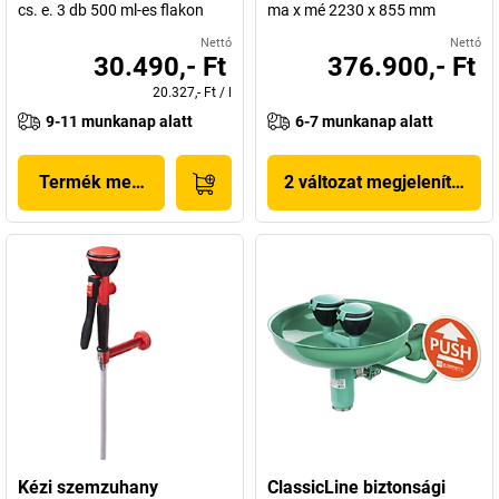
cs. e. 3 db 500 ml-es flakon
ma x mé 2230 x 855 mm
Nettó
Nettó
30.490,- Ft
376.900,- Ft
20.327,- Ft
/
l
9-11 munkanap alatt
6-7 munkanap alatt
Termék megjelenítése
2 változat megjelenítése
Kézi szemzuhany
ClassicLine biztonsági