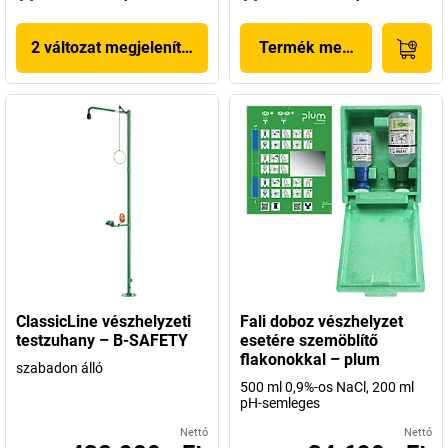
2 változat megjelenítése
Termék megjelenítése
ClassicLine vészhelyzeti
Fali doboz vészhelyzet
testzuhany – B-SAFETY
esetére szemöblítő
flakonokkal – plum
szabadon álló
500 ml 0,9%-os NaCl, 200 ml
pH-semleges
Nettó
Nettó