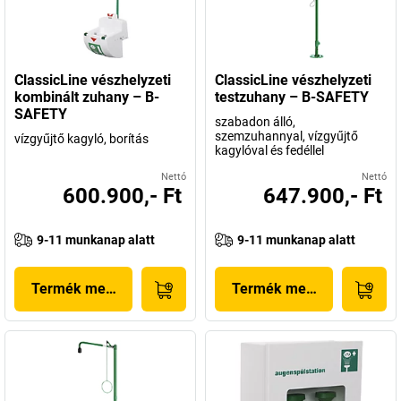
ClassicLine vészhelyzeti
ClassicLine vészhelyzeti
kombinált zuhany – B-
testzuhany – B-SAFETY
SAFETY
szabadon álló,
szemzuhannyal, vízgyűjtő
vízgyűjtő kagyló, borítás
kagylóval és fedéllel
Nettó
Nettó
600.900,- Ft
647.900,- Ft
9-11 munkanap alatt
9-11 munkanap alatt
Termék megjelenítése
Termék megjelenítése