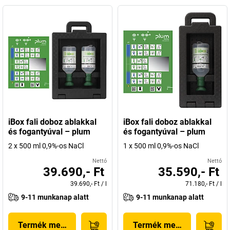
iBox fali doboz ablakkal
iBox fali doboz ablakkal
és fogantyúval – plum
és fogantyúval – plum
2 x 500 ml 0,9%-os NaCl
1 x 500 ml 0,9%-os NaCl
Nettó
Nettó
39.690,- Ft
35.590,- Ft
39.690,- Ft
/
l
71.180,- Ft
/
l
9-11 munkanap alatt
9-11 munkanap alatt
Termék megjelenítése
Termék megjelenítése