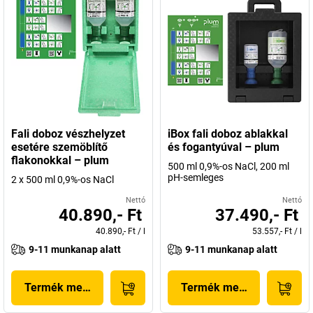
Fali doboz vészhelyzet
iBox fali doboz ablakkal
esetére szemöblítő
és fogantyúval – plum
flakonokkal – plum
500 ml 0,9%-os NaCl, 200 ml
pH-semleges
2 x 500 ml 0,9%-os NaCl
Nettó
Nettó
40.890,- Ft
37.490,- Ft
40.890,- Ft
/
l
53.557,- Ft
/
l
9-11 munkanap alatt
9-11 munkanap alatt
Termék megjelenítése
Termék megjelenítése