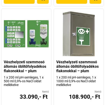
Vészhelyzeti szemmosó
Vészhelyzeti szemmosó
állomás öblítőfolyadékos
állomás öblítőfolyadékos
flakonokkal – plum
flakonokkal – plum
1 x 200 ml pH-semleges, 1 x
1 x 200 ml pH-semleges, 1 x
500 ml 0,9%-os NaCl oldat
1000 ml 0,9%-os NaCl oldat
mellékelve
mellékelve
Nettó
Nettó
33.090,- Ft
108.900,- Ft