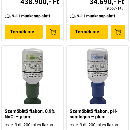
438.900,- Ft
34.690,- Ft
49.557,- Ft
/
l
9-11 munkanap alatt
9-11 munkanap alatt
Termék megjelenítése
Termék megjelenítése
Szemöblítő flakon, 0,9%
Szemöblítő flakon, pH-
NaCl – plum
semleges – plum
cs. e. 3 db 200 ml-es flakon
cs. e. 3 db 200 ml-es flakon