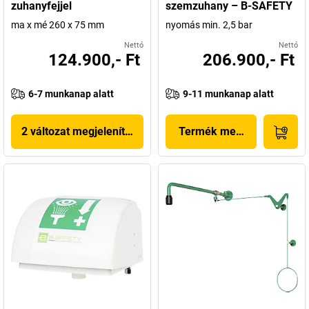
zuhanyfejjel
szemzuhany – B-SAFETY
ma x mé 260 x 75 mm
nyomás min. 2,5 bar
Nettó
Nettó
124.900,- Ft
206.900,- Ft
6-7 munkanap alatt
9-11 munkanap alatt
2 változat megjelenítése
Termék megjelenítése