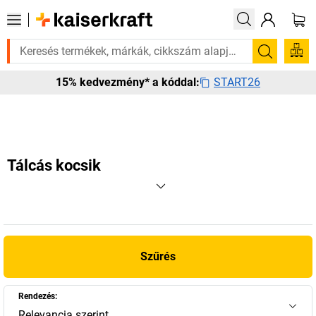
an rá? Válogatott bestseller termékeinket 3–4 munkanapon belül kiszáll
Keresés
START26
15% kedvezmény* a kóddal:
Tálcás kocsik
Szűrés
Rendezés:
Relevancia szerint