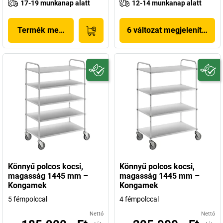
17-19 munkanap alatt
12-14 munkanap alatt
Termék megjelenítése
6 változat megjelenítése
Könnyű polcos kocsi,
Könnyű polcos kocsi,
magasság 1445 mm –
magasság 1445 mm –
Kongamek
Kongamek
5 fémpolccal
4 fémpolccal
Nettó
Nettó