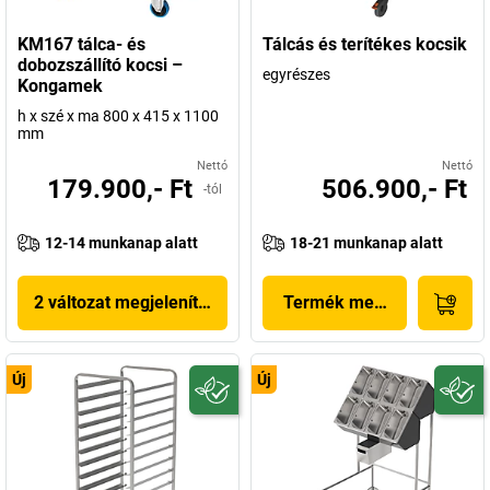
KM167 tálca- és
Tálcás és terítékes kocsik
dobozszállító kocsi –
egyrészes
Kongamek
h x szé x ma 800 x 415 x 1100
mm
Nettó
Nettó
179.900,- Ft
506.900,- Ft
-tól
12-14 munkanap alatt
18-21 munkanap alatt
2 változat megjelenítése
Termék megjelenítése
Új
Új