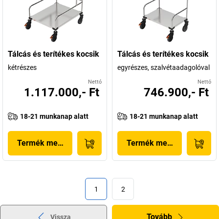
Tálcás és terítékes kocsik
Tálcás és terítékes kocsik
kétrészes
egyrészes, szalvétaadagolóval
Nettó
Nettó
1.117.000,- Ft
746.900,- Ft
18-21 munkanap alatt
18-21 munkanap alatt
Termék megjelenítése
Termék megjelenítése
1
2
Tovább
Vissza