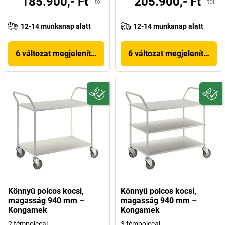
185.900,- Ft
205.900,- Ft
-tól
-tól
12-14 munkanap alatt
12-14 munkanap alatt
6 változat megjelenítése
6 változat megjelenítése
Könnyű polcos kocsi,
Könnyű polcos kocsi,
magasság 940 mm –
magasság 940 mm –
Kongamek
Kongamek
2 fémpolccal
3 fémpolccal