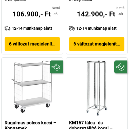
Nettó
Nettó
106.900,- Ft
142.900,- Ft
-tól
-tól
12-14 munkanap alatt
12-14 munkanap alatt
6 változat megjelenítése
6 változat megjelenítése
Rugalmas polcos kocsi –
KM167 tálca- és
Kongamek
dobozszállító kocsi –