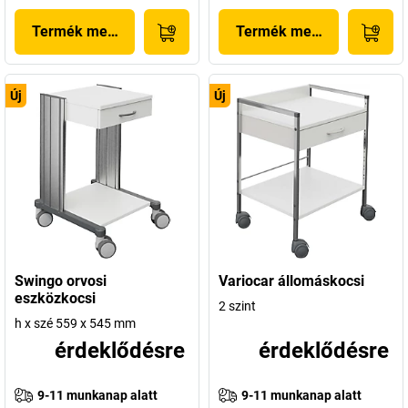
Termék megjelenítése
Termék megjelenítése
Új
Új
Swingo orvosi
Variocar állomáskocsi
eszközkocsi
2 szint
h x szé 559 x 545 mm
érdeklődésre
érdeklődésre
9-11 munkanap alatt
9-11 munkanap alatt