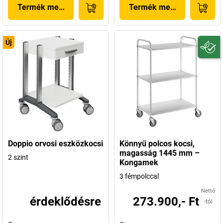
Termék megjelenítése
Termék megjelenítése
Új
Doppio orvosi eszközkocsi
Könnyű polcos kocsi,
magasság 1445 mm –
2 szint
Kongamek
3 fémpolccal
Nettó
érdeklődésre
273.900,- Ft
-tól