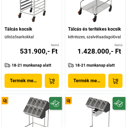
Tálcás kocsik
Tálcás és terítékes kocsik
ütközősarkokkal
kétrészes, szalvétaadagolóval
Nettó
Nettó
531.900,- Ft
1.428.000,- Ft
18-21 munkanap alatt
18-21 munkanap alatt
Termék megjelenítése
Termék megjelenítése
Új
Új