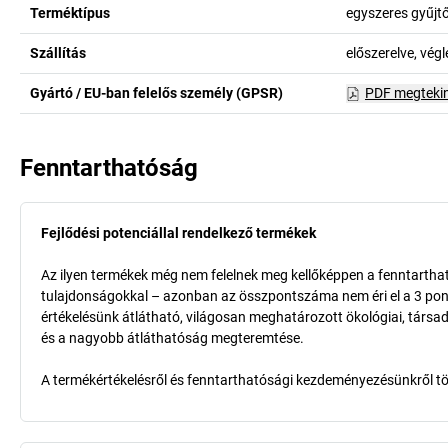
Terméktípus
egyszeres gyűjt
Szállítás
előszerelve, vég
Gyártó / EU-ban felelős személy (GPSR)
PDF megteki
Fenntarthatóság
Fejlődési potenciállal rendelkező termékek
Az ilyen termékek még nem felelnek meg kellőképpen a fenntarthat
tulajdonságokkal – azonban az összpontszáma nem éri el a 3 pon
értékelésünk átlátható, világosan meghatározott ökológiai, társad
és a nagyobb átláthatóság megteremtése.
A termékértékelésről és fenntarthatósági kezdeményezésünkről t