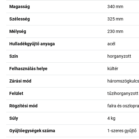
Magasság
340
mm
Szélesség
325
mm
Mélység
230
mm
Hulladékgyűjtő anyaga
acél
Szín
horganyzott
Felhasználás helye
kültér
Zárási mód
háromszögkulcs
Felület
tűzihorganyzott
Rögzítési mód
falra és oszlopr
Súly
4
kg
Gyűjtőegységek száma
1-szeres gyűjtő