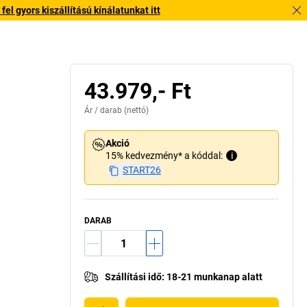
l gyors kiszállítású kínálatunkat itt
43.979,- Ft
Ár /
darab
(nettó)
Akció
15% kedvezmény* a kóddal:
i
START26
DARAB
Szállítási idő
:
18-21 munkanap alatt