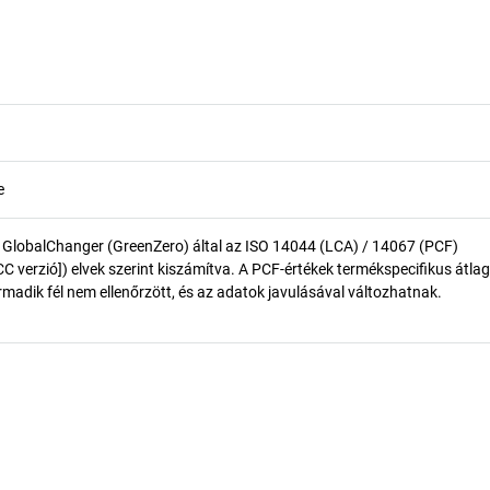
e
 GlobalChanger (GreenZero) által az ISO 14044 (LCA) / 14067 (PCF)
 verzió]) elvek szerint kiszámítva. A PCF-értékek termékspecifikus átlag
madik fél nem ellenőrzött, és az adatok javulásával változhatnak.