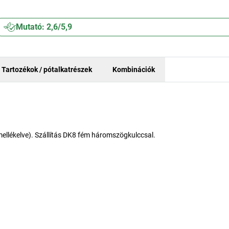
Mutató: 2,6/5,9
Tartozékok / pótalkatrészek
Kombinációk
 mellékelve). Szállítás DK8 fém háromszögkulccsal.