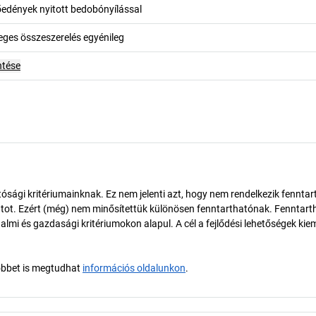
őedények nyitott bedobónyílással
leges összeszerelés egyénileg
ntése
ósági kritériumainknak. Ez nem jelenti azt, hogy nem rendelkezik fenntar
tot. Ezért (még) nem minősítettük különösen fenntarthatónak. Fenntart
almi és gazdasági kritériumokon alapul. A cél a fejlődési lehetőségek kie
öbbet is megtudhat
információs oldalunkon
.