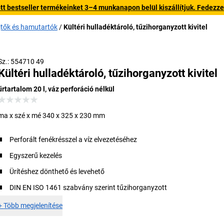
 bestseller termékeinket 3–4 munkanapon belül kiszállítjuk. Fedezze fe
jtők és hamutartók
Kültéri hulladéktároló, tűzihorganyzott kivitel
Sz.: 554710 49
Kültéri hulladéktároló, tűzihorganyzott kivitel
űrtartalom 20 l, váz perforáció nélkül
ma x szé x mé 340 x 325 x 230 mm
Perforált fenékrésszel a víz elvezetéséhez
Egyszerű kezelés
Ürítéshez dönthető és levehető
DIN EN ISO 1461 szabvány szerint tűzihorganyzott
+
Több megjelenítése