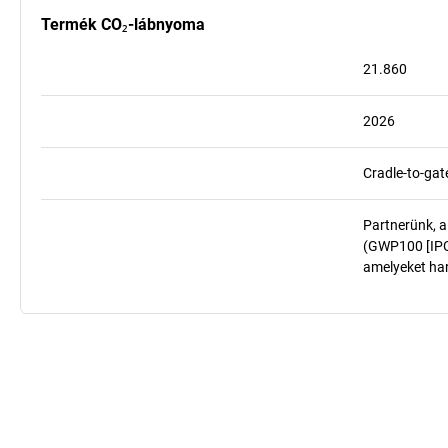
Termék CO₂-lábnyoma
21.860
2026
Cradle-to-gat
Partnerünk, a
(GWP100 [IPCC
amelyeket har