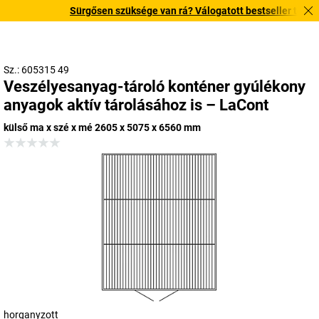
Sürgősen szüksége van rá? Válogatott bestseller termékein
Sz.: 605315 49
Veszélyesanyag-tároló konténer gyúlékony
anyagok aktív tárolásához is – LaCont
külső ma x szé x mé 2605 x 5075 x 6560 mm
horganyzott