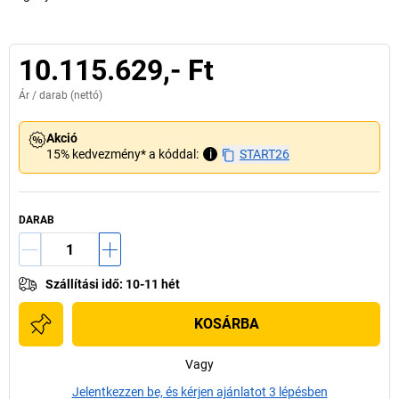
10.115.629,- Ft
Ár /
darab
(nettó)
Akció
15% kedvezmény* a kóddal:
i
START26
DARAB
Szállítási idő
:
10-11 hét
KOSÁRBA
Vagy
Jelentkezzen be, és kérjen ajánlatot 3 lépésben