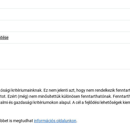
ntése
ósági kritériumainknak. Ez nem jelenti azt, hogy nem rendelkezik fenntar
tot. Ezért (még) nem minősítettük különösen fenntarthatónak. Fenntart
almi és gazdasági kritériumokon alapul. A cél a fejlődési lehetőségek kie
öbbet is megtudhat
információs oldalunkon
.