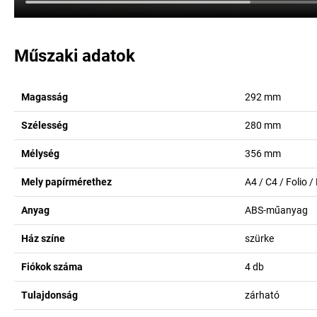
Műszaki adatok
Magasság
292
mm
Szélesség
280
mm
Mélység
356
mm
Mely papírmérethez
A4 / C4 / Folio /
Anyag
ABS-műanyag
Ház színe
szürke
Fiókok száma
4
db
Tulajdonság
zárható