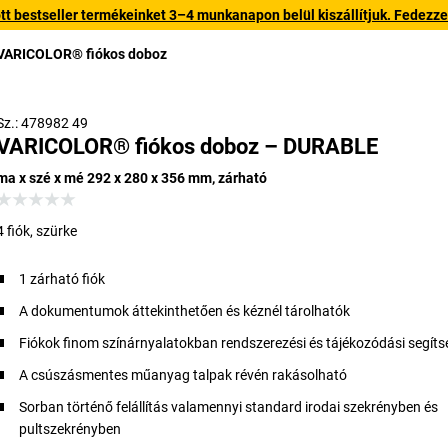
 bestseller termékeinket 3–4 munkanapon belül kiszállítjuk. Fedezze fe
VARICOLOR® fiókos doboz
Sz.: 478982 49
VARICOLOR® fiókos doboz – DURABLE
ma x szé x mé 292 x 280 x 356 mm, zárható
4 fiók, szürke
1 zárható fiók
A dokumentumok áttekinthetően és kéznél tárolhatók
Fiókok finom színárnyalatokban rendszerezési és tájékozódási segít
A csúszásmentes műanyag talpak révén rakásolható
Sorban történő felállítás valamennyi standard irodai szekrényben és
pultszekrényben