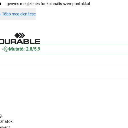
Igényes megjelenés funkcionális szempontokkal
+
Több megjelenítése
Mutató: 2,8/5,9
g.
ozhatók.
égként.