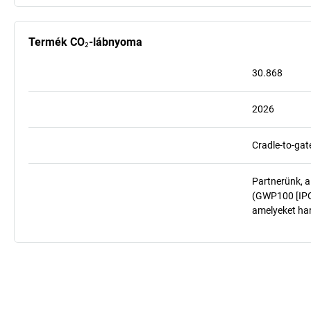
Termék CO₂-lábnyoma
30.868
2026
Cradle-to-gat
Partnerünk, a
(GWP100 [IPCC
amelyeket har