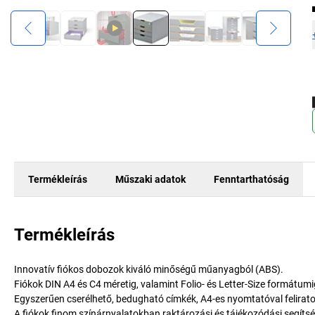
Termékleírás
Műszaki adatok
Fenntarthatóság
Termékleírás
Innovatív fiókos dobozok kiváló minőségű műanyagból (ABS).
Fiókok DIN A4 és C4 méretig, valamint Folio- és Letter-Size formátumi
Egyszerűen cserélhető, bedugható címkék, A4-es nyomtatóval felirat
A fiókok finom színárnyalatokban raktározási és tájékozódási segíts