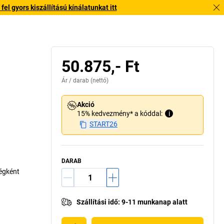
l gyors kiszállítású kínálatunkat itt
50.875,- Ft
Ár /
darab
(nettó)
Akció
15% kedvezmény* a kóddal:
i
START26
DARAB
ségként
Szállítási idő
:
9-11 munkanap alatt