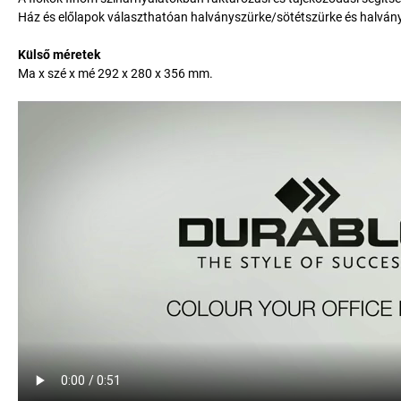
Ház és előlapok választhatóan halványszürke/sötétszürke és halván
Külső méretek
Ma x szé x mé 292 x 280 x 356 mm.