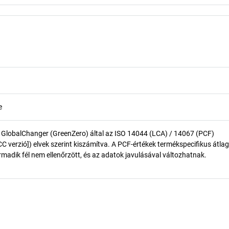
e
 GlobalChanger (GreenZero) által az ISO 14044 (LCA) / 14067 (PCF)
 verzió]) elvek szerint kiszámítva. A PCF-értékek termékspecifikus átlag
madik fél nem ellenőrzött, és az adatok javulásával változhatnak.