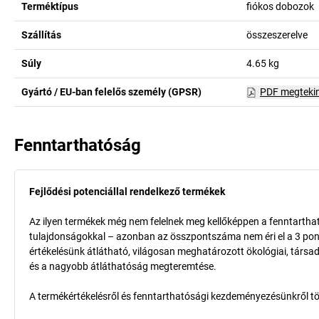
Terméktípus
fiókos dobozok
Szállítás
összeszerelve
Súly
4.65
kg
Gyártó / EU-ban felelős személy (GPSR)
PDF megteki
Fenntarthatóság
Fejlődési potenciállal rendelkező termékek
Az ilyen termékek még nem felelnek meg kellőképpen a fenntarthat
tulajdonságokkal – azonban az összpontszáma nem éri el a 3 pon
értékelésünk átlátható, világosan meghatározott ökológiai, társad
és a nagyobb átláthatóság megteremtése.
A termékértékelésről és fenntarthatósági kezdeményezésünkről t