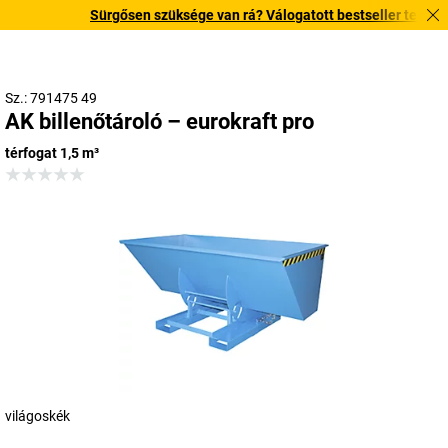
Sürgősen szüksége van rá? Válogatott bestseller termékeink
Sz.: 791475 49
AK billenőtároló – eurokraft pro
térfogat 1,5 m³
világoskék