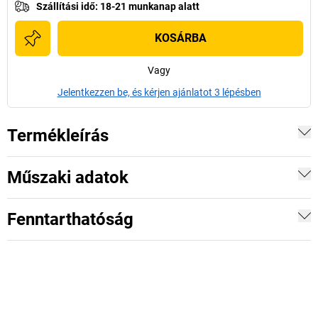
Szállítási idő
:
18-21 munkanap alatt
KOSÁRBA
Vagy
Jelentkezzen be, és kérjen ajánlatot 3 lépésben
Termékleírás
Műszaki adatok
Fenntarthatóság