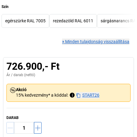
Szín
egérszürke RAL 7005
rezedazöld RAL 6011
sárgásnarancs RA
×
Minden tulajdonság visszaállítása
726.900,- Ft
Ár /
darab
(nettó)
Akció
15% kedvezmény* a kóddal:
i
START26
DARAB