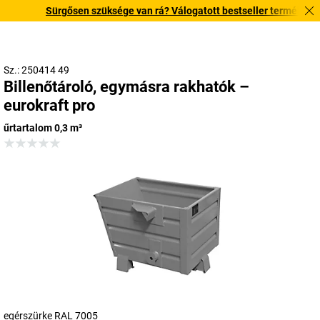
Sürgősen szüksége van rá? Válogatott bestseller termékeinket 3
Sz.: 250414 49
Billenőtároló, egymásra rakhatók –
eurokraft pro
űrtartalom 0,3 m³
egérszürke RAL 7005