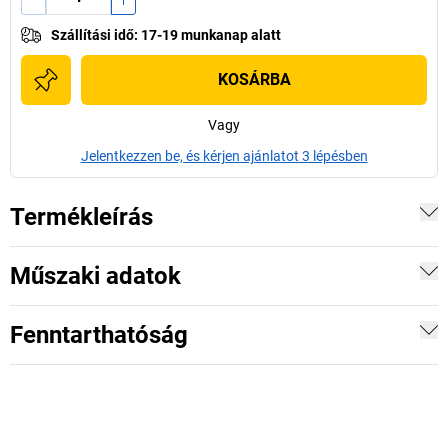
Szállítási idő
:
17-19 munkanap alatt
KOSÁRBA
Vagy
Jelentkezzen be, és kérjen ajánlatot 3 lépésben
Termékleírás
Műszaki adatok
Fenntarthatóság