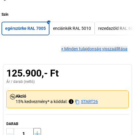
Szín
egérszürke RAL 7005
enciánkék RAL 5010
rezedazöld RAL 60
×
Minden tulajdonság visszaállítása
125.900,- Ft
Ár /
darab
(nettó)
Akció
15% kedvezmény* a kóddal:
i
START26
DARAB