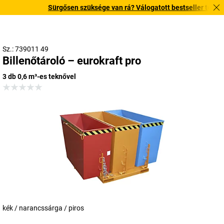
Sürgősen szüksége van rá? Válogatott bestseller termékein
Sz.: 739011 49
Billenőtároló – eurokraft pro
3 db 0,6 m³-es teknővel
kék / narancssárga / piros