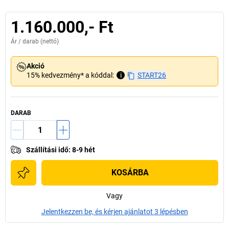
1.160.000,- Ft
Ár /
darab
(nettó)
Akció
15% kedvezmény* a kóddal:
i
START26
DARAB
Szállítási idő
:
8-9 hét
KOSÁRBA
Vagy
Jelentkezzen be, és kérjen ajánlatot 3 lépésben