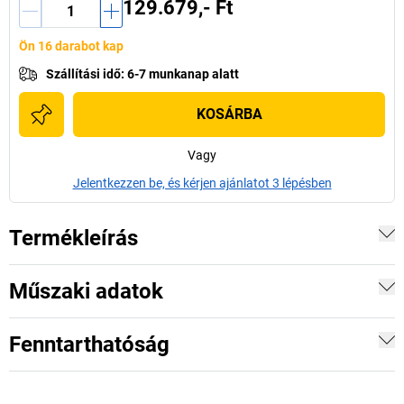
129.679,- Ft
Ön 16 darabot kap
Szállítási idő
:
6-7 munkanap alatt
KOSÁRBA
Vagy
Jelentkezzen be, és kérjen ajánlatot 3 lépésben
Termékleírás
Műszaki adatok
Fenntarthatóság