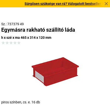
Sürgősen szüksége van rá? Válogatott bestseller termékein
Sz.: 737379 49
Egymásra rakható szállító láda
h x szé x ma 465 x 314 x 120 mm
piros színben, cs. e. 16 db