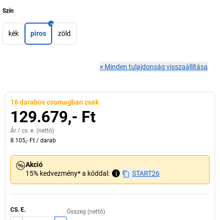
Szín
kék
piros
zöld
×
Minden tulajdonság visszaállítása
16 darabos csomagban csak
129.679,- Ft
Ár /
cs. e.
(nettó)
8.105,- Ft
/
darab
Akció
15% kedvezmény* a kóddal:
i
START26
CS. E.
Összeg (nettó)