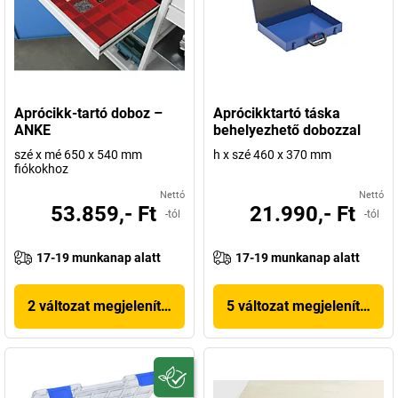
Aprócikk-tartó doboz –
Aprócikktartó táska
ANKE
behelyezhető dobozzal
szé x mé 650 x 540 mm
h x szé 460 x 370 mm
fiókokhoz
Nettó
Nettó
53.859,- Ft
21.990,- Ft
-tól
-tól
17-19 munkanap alatt
17-19 munkanap alatt
2 változat megjelenítése
5 változat megjelenítése