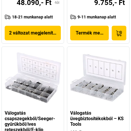
48.090,- Ft
9.755,- Ft
-tól
18-21 munkanap alatt
9-11 munkanap alatt
2 változat megjelenítése
Termék megjelenítése
Válogatás
Válogatás
csapszegekből/Seeger-
üvegbiztosítékokból – KS
gyűrűkből/íves
Tools
reteszekből/E-klip