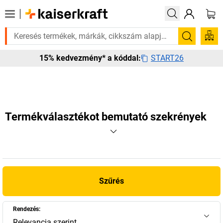
Sürgősen szüksége van rá? Válogatott bestseller termékeinket 3–4 
Keresés
START26
15% kedvezmény* a kóddal:
Termékválasztékot bemutató szekrények
Szűrés
Rendezés:
Relevancia szerint