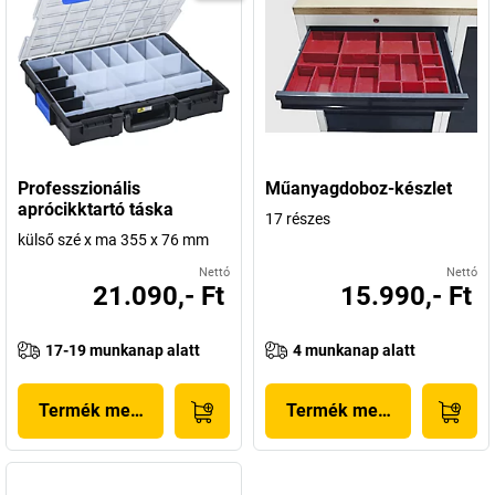
Professzionális
Műanyagdoboz-készlet
aprócikktartó táska
17 részes
külső szé x ma 355 x 76 mm
Nettó
Nettó
21.090,- Ft
15.990,- Ft
17-19 munkanap alatt
4 munkanap alatt
Termék megjelenítése
Termék megjelenítése