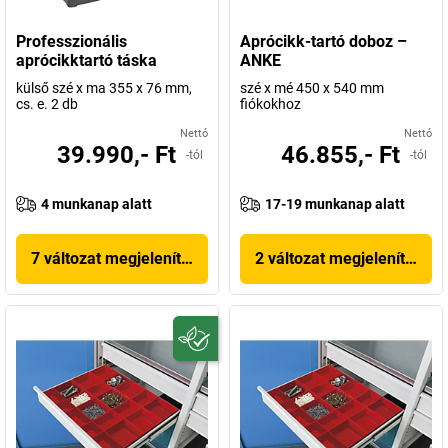
Professzionális
Aprócikk-tartó doboz –
aprócikktartó táska
ANKE
külső szé x ma 355 x 76 mm,
szé x mé 450 x 540 mm
cs. e. 2 db
fiókokhoz
Nettó
Nettó
39.990,- Ft
46.855,- Ft
-tól
-tól
4 munkanap alatt
17-19 munkanap alatt
7 változat megjelenítése
2 változat megjelenítése