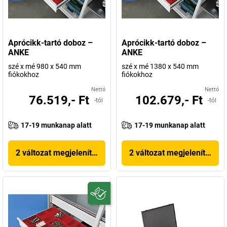
Aprócikk-tartó doboz –
Aprócikk-tartó doboz –
ANKE
ANKE
szé x mé 980 x 540 mm
szé x mé 1380 x 540 mm
fiókokhoz
fiókokhoz
Nettó
Nettó
76.519,- Ft
102.679,- Ft
-tól
-tól
17-19 munkanap alatt
17-19 munkanap alatt
2 változat megjelenítése
2 változat megjelenítése