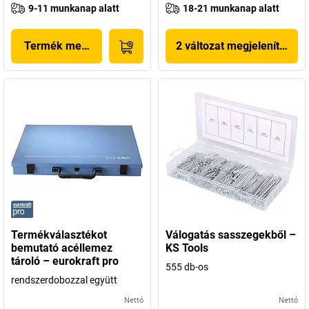
9-11 munkanap alatt
18-21 munkanap alatt
Termék megjelenítése
2 változat megjelenítése
Termékválasztékot
Válogatás sasszegekből –
bemutató acéllemez
KS Tools
tároló – eurokraft pro
555 db-os
rendszerdobozzal együtt
Nettó
Nettó