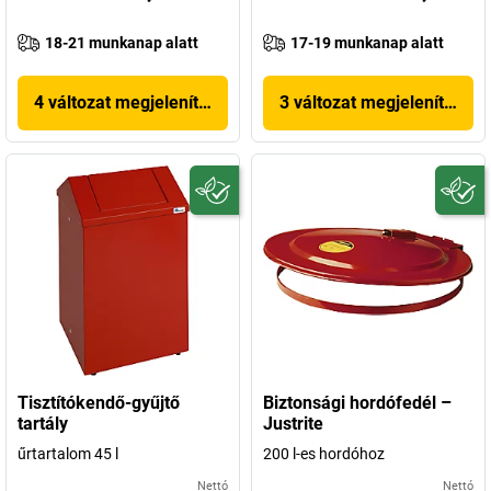
18-21 munkanap alatt
17-19 munkanap alatt
4 változat megjelenítése
3 változat megjelenítése
Tisztítókendő-gyűjtő
Biztonsági hordófedél –
tartály
Justrite
űrtartalom 45 l
200 l-es hordóhoz
Nettó
Nettó