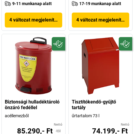
9-11 munkanap alatt
17-19 munkanap alatt
4 változat megjelenítése
4 változat megjelenítése
Biztonsági hulladéktároló
Tisztítókendő-gyűjtő
önzáró fedéllel
tartály
acéllemezből
űrtartalom 73 l
Nettó
Nettó
85.290,- Ft
74.199,- Ft
-tól