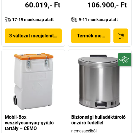
60.019,- Ft
106.900,- Ft
17-19 munkanap alatt
9-11 munkanap alatt
3 változat megjelenítése
Termék megjelenítése
Mobil-Box
Biztonsági hulladéktároló
veszélyesanyag-gyűjtő
önzáró fedéllel
tartály – CEMO
nemesacélból