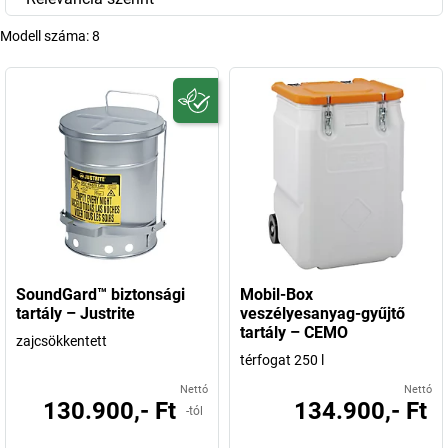
Modell száma:
8
SoundGard™ biztonsági
Mobil-Box
tartály – Justrite
veszélyesanyag-gyűjtő
tartály – CEMO
zajcsökkentett
térfogat 250 l
Nettó
Nettó
130.900,- Ft
134.900,- Ft
-tól