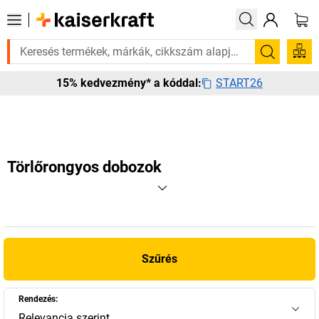
n szüksége van rá? Válogatott bestseller termékeinket 3–4 munkanapon b
Keresés
START26
15% kedvezmény* a kóddal:
Törlőrongyos dobozok
Szűrés
Rendezés:
Relevancia szerint