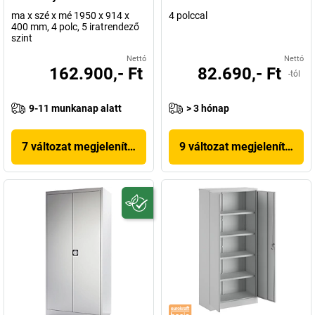
ma x szé x mé 1950 x 914 x
4 polccal
400 mm, 4 polc, 5 iratrendező
szint
Nettó
Nettó
162.900,- Ft
82.690,- Ft
-tól
9-11 munkanap alatt
> 3 hónap
7 változat megjelenítése
9 változat megjelenítése