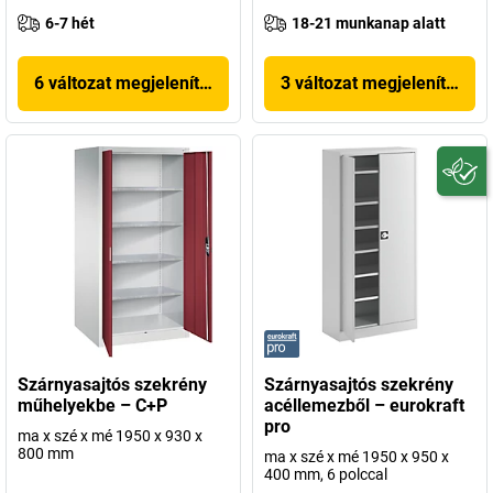
6-7 hét
18-21 munkanap alatt
6 változat megjelenítése
3 változat megjelenítése
Szárnyasajtós szekrény
Szárnyasajtós szekrény
műhelyekbe – C+P
acéllemezből – eurokraft
pro
ma x szé x mé 1950 x 930 x
800 mm
ma x szé x mé 1950 x 950 x
400 mm, 6 polccal