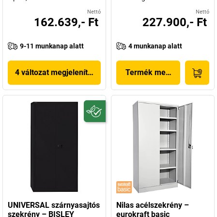
Nettó
Nettó
162.639,- Ft
227.900,- Ft
9-11 munkanap alatt
4 munkanap alatt
4 változat megjelenítése
Termék megjelenítése
UNIVERSAL szárnyasajtós
Nilas acélszekrény –
szekrény – BISLEY
eurokraft basic