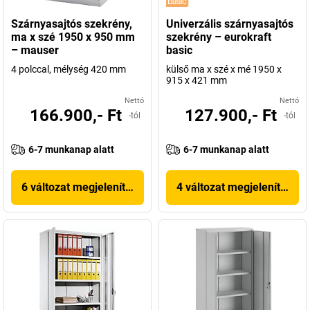
Szárnyasajtós szekrény,
Univerzális szárnyasajtós
ma x szé 1950 x 950 mm
szekrény – eurokraft
– mauser
basic
4 polccal, mélység 420 mm
külső ma x szé x mé 1950 x
915 x 421 mm
Nettó
Nettó
166.900,- Ft
127.900,- Ft
-tól
-tól
6-7 munkanap alatt
6-7 munkanap alatt
6 változat megjelenítése
4 változat megjelenítése