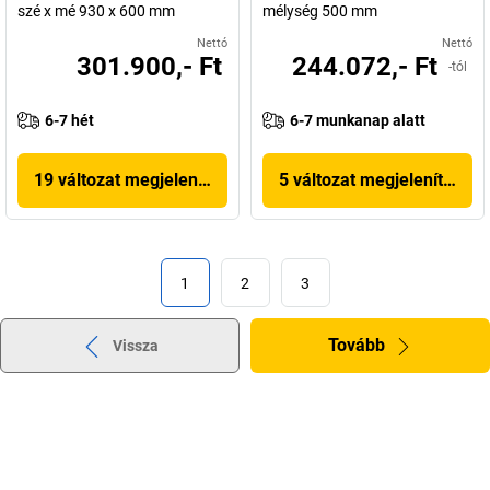
szé x mé 930 x 600 mm
mélység 500 mm
Nettó
Nettó
301.900,- Ft
244.072,- Ft
-tól
6-7 hét
6-7 munkanap alatt
19 változat megjelenítése
5 változat megjelenítése
1
2
3
Tovább
Vissza