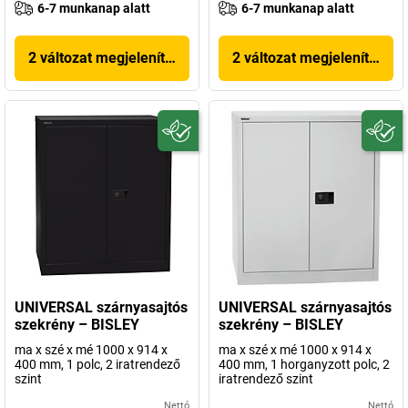
6-7 munkanap alatt
6-7 munkanap alatt
2 változat megjelenítése
2 változat megjelenítése
UNIVERSAL szárnyasajtós
UNIVERSAL szárnyasajtós
szekrény – BISLEY
szekrény – BISLEY
ma x szé x mé 1000 x 914 x
ma x szé x mé 1000 x 914 x
400 mm, 1 polc, 2 iratrendező
400 mm, 1 horganyzott polc, 2
szint
iratrendező szint
Nettó
Nettó