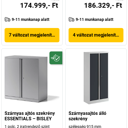
174.999,- Ft
186.329,- Ft
9-11 munkanap alatt
9-11 munkanap alatt
7 változat megjelenítése
4 változat megjelenítése
Szárnyas ajtós szekrény
Szárnyasajtós álló
ESSENTIALS – BISLEY
szekrény
1 polc, 2 iratrendező szint
szélesség 915 mm