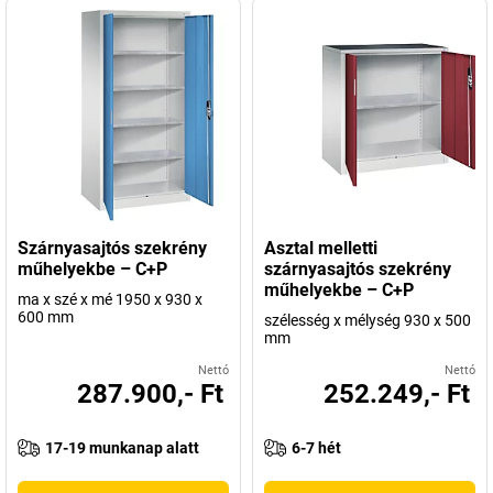
Szárnyasajtós szekrény
Asztal melletti
műhelyekbe – C+P
szárnyasajtós szekrény
műhelyekbe – C+P
ma x szé x mé 1950 x 930 x
600 mm
szélesség x mélység 930 x 500
mm
Nettó
Nettó
287.900,- Ft
252.249,- Ft
17-19 munkanap alatt
6-7 hét