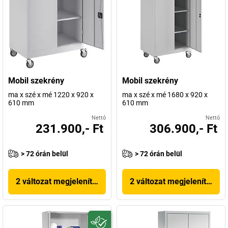
Mobil szekrény
Mobil szekrény
ma x szé x mé 1220 x 920 x
ma x szé x mé 1680 x 920 x
610 mm
610 mm
Nettó
Nettó
231.900,- Ft
306.900,- Ft
> 72 órán belül
> 72 órán belül
2 változat megjelenítése
2 változat megjelenítése