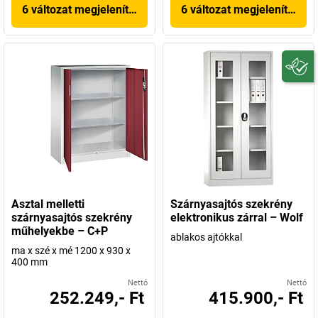
6 változat megjelenítése
6 változat megjelenítése
Asztal melletti
Szárnyasajtós szekrény
szárnyasajtós szekrény
elektronikus zárral – Wolf
műhelyekbe – C+P
ablakos ajtókkal
ma x szé x mé 1200 x 930 x
400 mm
Nettó
Nettó
252.249,- Ft
415.900,- Ft