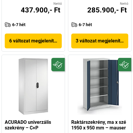
Nettó
Nettó
437.900,- Ft
285.900,- Ft
6-7 hét
6-7 hét
6 változat megjelenítése
3 változat megjelenítése
ACURADO univerzális
Raktárszekrény, ma x szé
szekrény – C+P
1950 x 950 mm – mauser