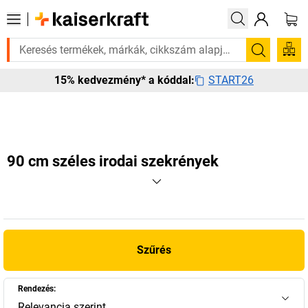
 rá? Válogatott bestseller termékeinket 3–4 munkanapon belül kiszállít
Keresés
START26
15% kedvezmény* a kóddal:
90 cm széles irodai szekrények
Szűrés
Rendezés:
Relevancia szerint