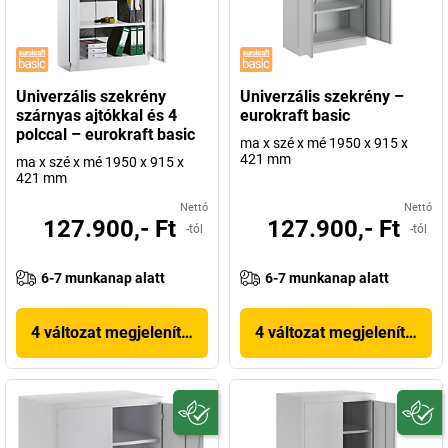
Univerzális szekrény
Univerzális szekrény –
szárnyas ajtókkal és 4
eurokraft basic
polccal – eurokraft basic
ma x szé x mé 1950 x 915 x
421 mm
ma x szé x mé 1950 x 915 x
421 mm
Nettó
Nettó
127.900,- Ft
127.900,- Ft
-tól
-tól
6-7 munkanap alatt
6-7 munkanap alatt
4 változat megjelenítése
4 változat megjelenítése