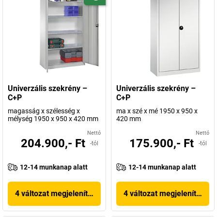
Univerzális szekrény –
Univerzális szekrény –
C+P
C+P
magasság x szélesség x
ma x szé x mé 1950 x 950 x
mélység 1950 x 950 x 420 mm
420 mm
Nettó
Nettó
204.900,- Ft
175.900,- Ft
-tól
-tól
12-14 munkanap alatt
12-14 munkanap alatt
4 változat megjelenítése
4 változat megjelenítése