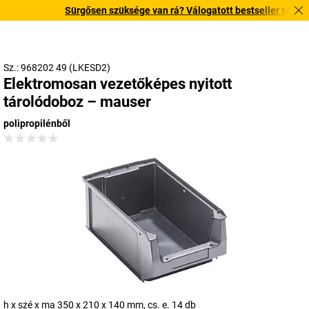
Sürgősen szüksége van rá? Válogatott bestseller termékeink
Sz.: 968202 49 (LKESD2)
Elektromosan vezetőképes nyitott
tárolódoboz – mauser
polipropilénből
h x szé x ma 350 x 210 x 140 mm, cs. e. 14 db