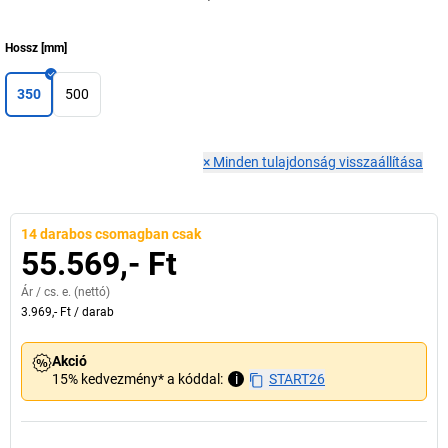
Hossz
[
mm
]
350
500
×
Minden tulajdonság visszaállítása
14 darabos csomagban csak
55.569,- Ft
Ár /
cs. e.
(nettó)
3.969,- Ft
/
darab
Akció
15% kedvezmény* a kóddal:
i
START26