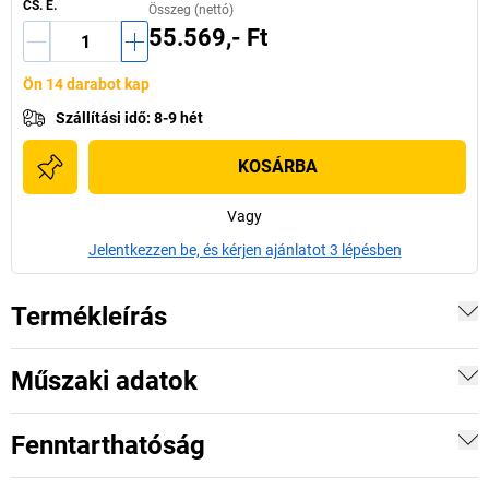
CS. E.
Összeg (nettó)
55.569,- Ft
Ön 14 darabot kap
Szállítási idő
:
8-9 hét
KOSÁRBA
Vagy
Jelentkezzen be, és kérjen ajánlatot 3 lépésben
Termékleírás
Műszaki adatok
Fenntarthatóság