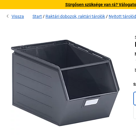
Sürgősen szüksége van rá? Válogatott
Vissza
Start
Raktári dobozok, raktári tárolók
Nyitott tárol
S