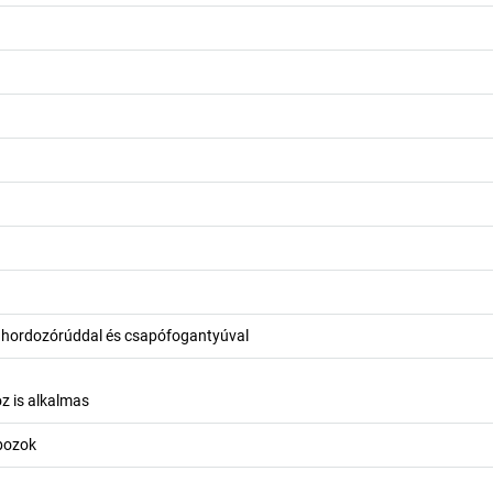
t hordozórúddal és csapófogantyúval
z is alkalmas
obozok