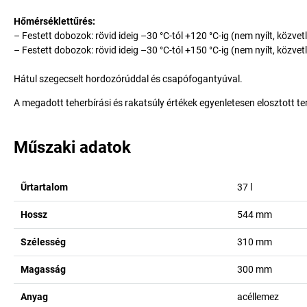
Hőmérséklettűrés:
– Festett dobozok: rövid ideig –30 °C-tól +120 °C-ig (nem nyílt, közvet
– Festett dobozok: rövid ideig –30 °C-tól +150 °C-ig (nem nyílt, közvet
Hátul szegecselt hordozórúddal és csapófogantyúval.
A megadott teherbírási és rakatsúly értékek egyenletesen elosztott t
Műszaki adatok
Űrtartalom
37
l
Hossz
544
mm
Szélesség
310
mm
Magasság
300
mm
Anyag
acéllemez