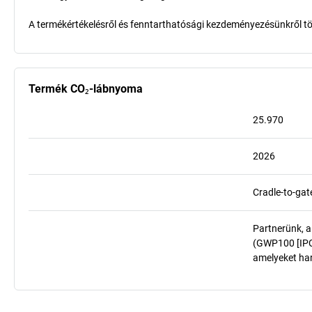
A termékértékelésről és fenntarthatósági kezdeményezésünkről t
Termék CO₂-lábnyoma
25.970
2026
Cradle-to-gat
Partnerünk, a
(GWP100 [IPCC
amelyeket har