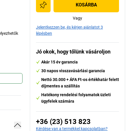
KOSÁRBA
Vagy
Jelentkezzen be, és kérjen ajánlatot 3
elyezhetők
lépésben
Jó okok, hogy tőlünk vásároljon
Akár 15 év garancia
30 napos visszavásárlási garancia
Nettó 30.000 + ÁFA Ft-os értékhatár felett
díjmentes a szállítás
Hatékony rendelési folyamatok üzleti
ügyfelek számára
+36 (23) 513 823
Kérdése van a termékkel kapcsolatban?