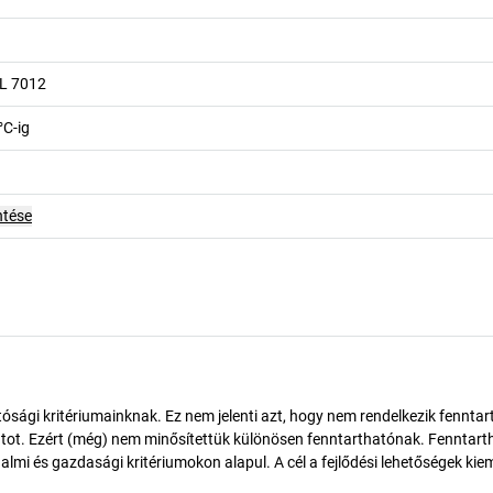
AL 7012
°C-ig
ntése
ósági kritériumainknak. Ez nem jelenti azt, hogy nem rendelkezik fenntar
tot. Ezért (még) nem minősítettük különösen fenntarthatónak. Fenntart
almi és gazdasági kritériumokon alapul. A cél a fejlődési lehetőségek kie