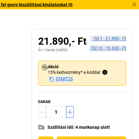
l gyors kiszállítású kínálatunkat itt
21.890,- Ft
-tól
1
-
21.890,- Ft
-tól
10
-
19.690,- Ft
Ár /
darab
(nettó)
Akció
15% kedvezmény* a kóddal:
i
START26
DARAB
Szállítási idő
:
4 munkanap alatt