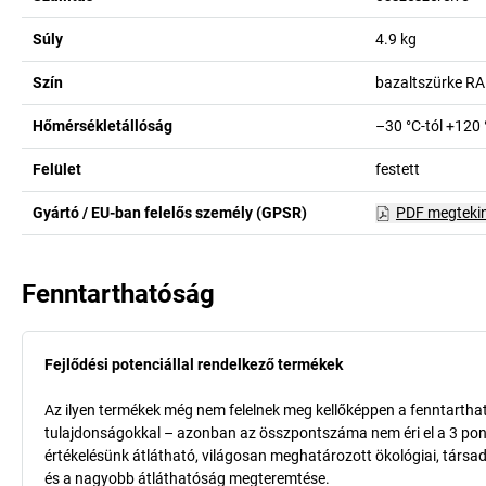
Súly
4.9
kg
Szín
bazaltszürke R
Hőmérsékletállóság
–30 °C-tól +120 
Felület
festett
Gyártó / EU-ban felelős személy (GPSR)
PDF megteki
Fenntarthatóság
Fejlődési potenciállal rendelkező termékek
Az ilyen termékek még nem felelnek meg kellőképpen a fenntarthat
tulajdonságokkal – azonban az összpontszáma nem éri el a 3 pon
értékelésünk átlátható, világosan meghatározott ökológiai, társad
és a nagyobb átláthatóság megteremtése.