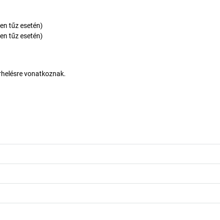
len tűz esetén)
len tűz esetén)
erhelésre vonatkoznak.