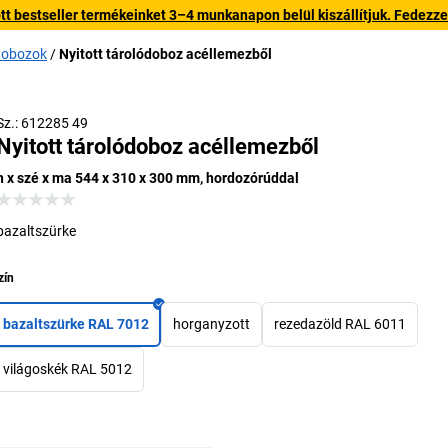
 bestseller termékeinket 3–4 munkanapon belül kiszállítjuk. Fedezze fe
ódobozok
Nyitott tárolódoboz acéllemezből
Sz.: 612285 49
Nyitott tárolódoboz acéllemezből
h x szé x ma 544 x 310 x 300 mm, hordozórúddal
bazaltszürke
zín
bazaltszürke RAL 7012
horganyzott
rezedazöld RAL 6011
világoskék RAL 5012