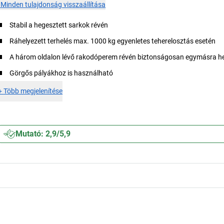
×
Minden tulajdonság visszaállítása
Stabil a hegesztett sarkok révén
Ráhelyezett terhelés max. 1000 kg egyenletes teherelosztás esetén
A három oldalon lévő rakodóperem révén biztonságosan egymásra h
Görgős pályákhoz is használható
+
Több megjelenítése
Mutató: 2,9/5,9