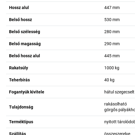
Hossz alul
447
mm
Belső hossz
530
mm
Belső szélesség
280
mm
Belső magasság
290
mm
Belső hossz alul
445
mm
Rakatsúly
1000
kg
Teherbírás
40
kg
Fogantyúk kivitele
hátul szegecsel
rakásolható
Tulajdonság
görgős pályákho
Terméktípus
nyitott tárolód
Szállítás
összeszerelve