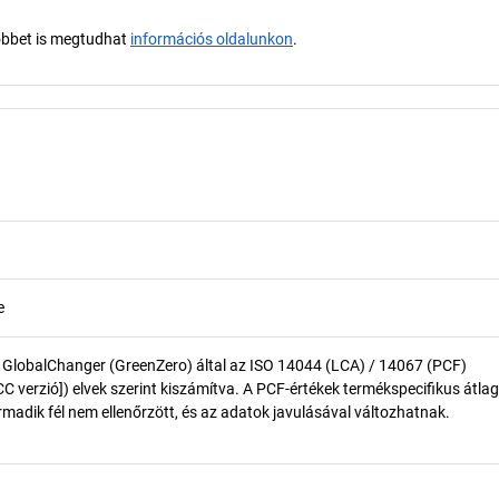
öbbet is megtudhat
információs oldalunkon
.
e
 GlobalChanger (GreenZero) által az ISO 14044 (LCA) / 14067 (PCF)
 verzió]) elvek szerint kiszámítva. A PCF-értékek termékspecifikus átlag
madik fél nem ellenőrzött, és az adatok javulásával változhatnak.