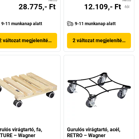
Nettó
Nettó
28.775,- Ft
12.109,- Ft
-tól
9-11 munkanap alatt
9-11 munkanap alatt
2 változat megjelenítése
2 változat megjelenítése
ulós virágtartó, fa,
Gurulós virágtartó, acél,
TURE – Wagner
RETRO – Wagner