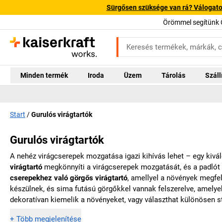
Sürgősen szüksége van rá? Válogatott
Örömmel segítünk 
Minden termék
Iroda
Üzem
Tárolás
Száll
Start
Gurulós virágtartók
Gurulós virágtartók
A nehéz virágcserepek mozgatása igazi kihívás lehet – egy kivál
virágtartó
megkönnyíti a virágcserepek mozgatását, és a padlót
cserepekhez való görgős virágtartó
, amellyel a növények megfe
készülnek, és sima futású görgőkkel vannak felszerelve, amelye
dekoratívan kiemelik a növényeket, vagy választhat különösen s
+
Több megjelenítése