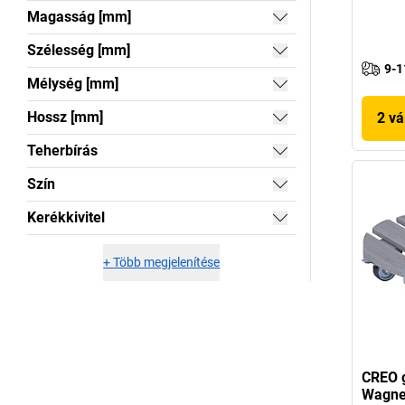
Magasság [mm]
Szélesség [mm]
9-1
Mélység [mm]
Hossz [mm]
2 vá
Teherbírás
Szín
Kerékkivitel
+
Több megjelenítése
CREO g
Wagne