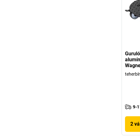
Guruló
alumí
Wagne
teherbí
9-1
2 vá