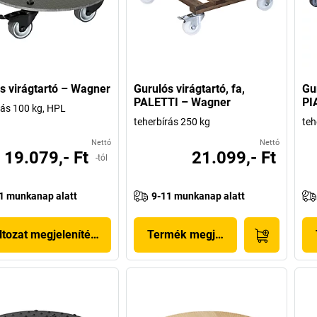
s virágtartó – Wagner
Gurulós virágtartó, fa,
Gur
PALETTI – Wagner
PI
rás 100 kg, HPL
teherbírás 250 kg
teh
Nettó
Nettó
19.079,- Ft
21.099,- Ft
-tól
1 munkanap alatt
9-11 munkanap alatt
ltozat megjelenítése
Termék megjelenítése