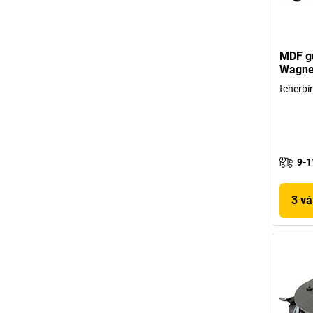
MDF gu
Wagne
teherbí
9-1
3 vá