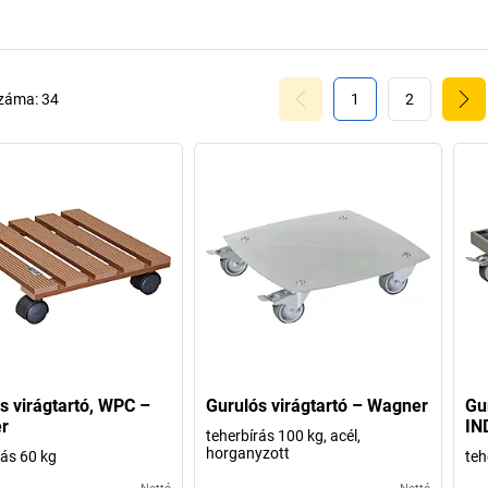
száma:
34
1
2
s virágtartó, WPC –
Gurulós virágtartó – Wagner
Gur
r
IN
teherbírás 100 kg, acél,
horganyzott
rás 60 kg
teh