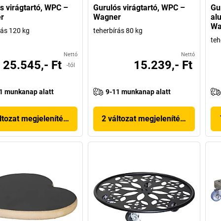
s virágtartó, WPC –
Gurulós virágtartó, WPC –
Gur
r
Wagner
al
Wa
rás 120 kg
teherbírás 80 kg
teh
Nettó
Nettó
25.545,- Ft
15.239,- Ft
-tól
1 munkanap alatt
9-11 munkanap alatt
ltozat megjelenítése
2 változat megjelenítése