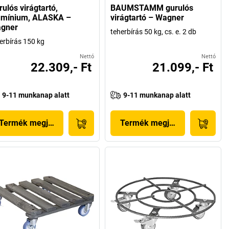
ulós virágtartó,
BAUMSTAMM gurulós
umínium, ALASKA –
virágtartó – Wagner
gner
teherbírás 50 kg, cs. e. 2 db
erbírás 150 kg
Nettó
Nettó
22.309,- Ft
21.099,- Ft
9-11 munkanap alatt
9-11 munkanap alatt
Termék megjelenítése
Termék megjelenítése