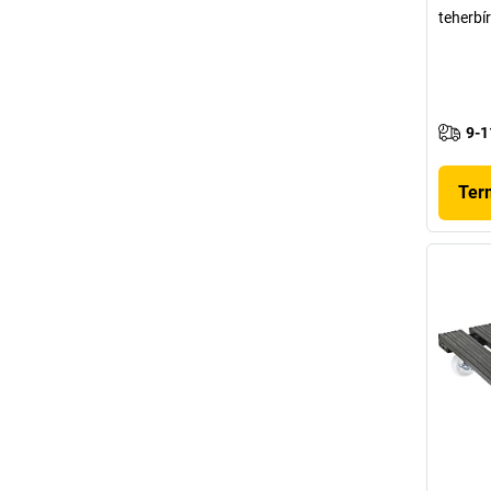
teherbí
9-1
Ter