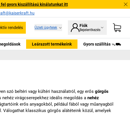
l gyors kiszállítású kínálatunkat itt
raft@kaiserkraft.hu
Fiók
ektív rendelés
Üzleti ügyfelek
Bejelentkezés
tmegoldások
Leárazott termékeink
Gyors szállítás ᯓ⛟
n szó beltéri vagy kültéri használatról, egy erős
görgős
és nehéz virágcserepekhez ideális megoldás a
nehéz
ágtartóink erős anyagokból, például fából vagy műanyagból
. Válogathat klasszikus görgős alátéteink közül, amelyek