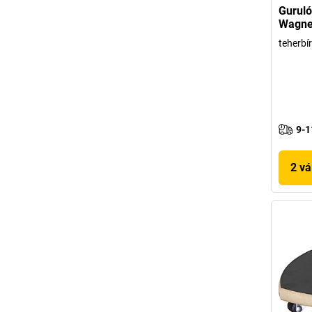
Guruló
Wagne
teherbí
9-1
2 vá