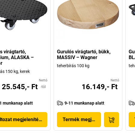
s virágtartó,
Gurulós virágtartó, bükk,
Gur
nium, ALASKA –
MASSIV – Wagner
BL
r
teherbírás 100 kg
teh
rás 150 kg, kerek
Nettó
Nettó
25.545,- Ft
16.149,- Ft
-tól
1 munkanap alatt
9-11 munkanap alatt
ltozat megjelenítése
Termék megjelenítése