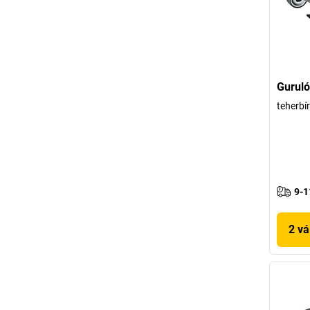
Guruló
teherbí
9-1
2 vá