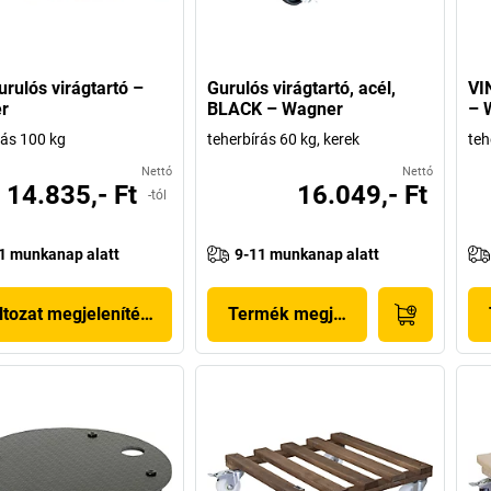
rulós virágtartó –
Gurulós virágtartó, acél,
VI
r
BLACK – Wagner
– 
rás 100 kg
teherbírás 60 kg, kerek
teh
Nettó
Nettó
14.835,- Ft
16.049,- Ft
-tól
1 munkanap alatt
9-11 munkanap alatt
ltozat megjelenítése
Termék megjelenítése