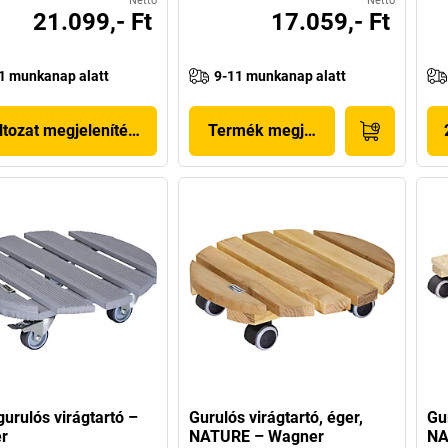
Nettó
Nettó
21.099,- Ft
17.059,- Ft
1 munkanap alatt
9-11 munkanap alatt
ltozat megjelenítése
Termék megjelenítése
urulós virágtartó –
Gurulós virágtartó, éger,
Gur
r
NATURE – Wagner
NA