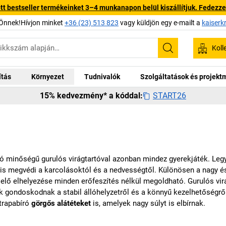
 bestseller termékeinket 3–4 munkanapon belül kiszállítjuk. Fedezze fe
Önnek!Hívjon minket
+36 (23) 513 823
vagy küldjön egy e-mailt a
kaiserk
Koll
Keresés
ítás
Környezet
Tudnivalók
Szolgáltatások és projek
START26
15% kedvezmény* a kóddal:
ó minőségű gurulós virágtartóval azonban mindez gyerekjáték. Legye
 is megvédi a karcolásoktól és a nedvességtől. Különösen a nagy 
lelő elhelyezése minden erőfeszítés nélkül megoldható. Gurulós vir
k gondoskodnak a stabil állóhelyzetről és a könnyű kezelhetőségről
trapabíró
görgős alátéteket
is, amelyek nagy súlyt is elbírnak.