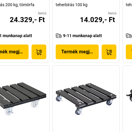
rás 200 kg, tömörfa
teherbírás 100 kg
teh
Nettó
Nettó
24.329,- Ft
14.029,- Ft
1 munkanap alatt
9-11 munkanap alatt
mék megjelenítése
Termék megjelenítése