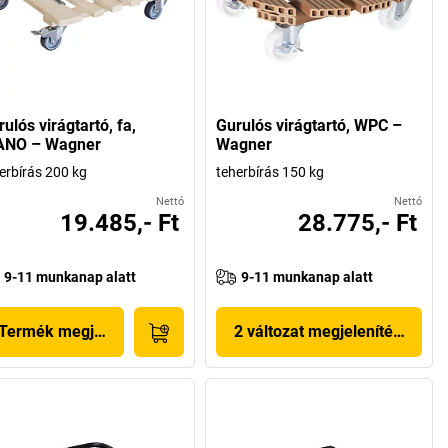
ulós virágtartó, fa,
Gurulós virágtartó, WPC –
ANO – Wagner
Wagner
erbírás 200 kg
teherbírás 150 kg
Nettó
Nettó
19.485,- Ft
28.775,- Ft
9-11 munkanap alatt
9-11 munkanap alatt
Termék megjelenítése
2 változat megjelenítése