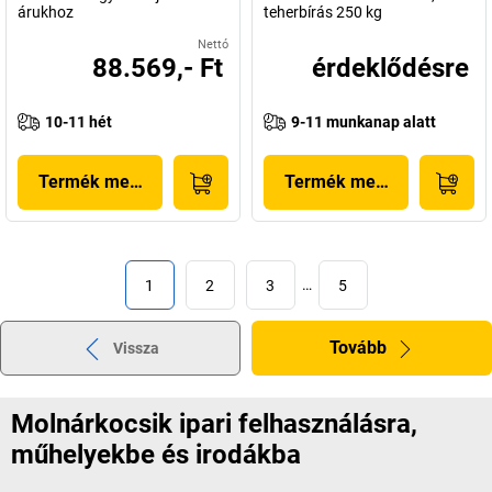
árukhoz
teherbírás 250 kg
Nettó
88.569,- Ft
érdeklődésre
10-11 hét
9-11 munkanap alatt
Termék megjelenítése
Termék megjelenítése
1
2
3
…
5
Tovább
Vissza
Molnárkocsik ipari felhasználásra,
műhelyekbe és irodákba