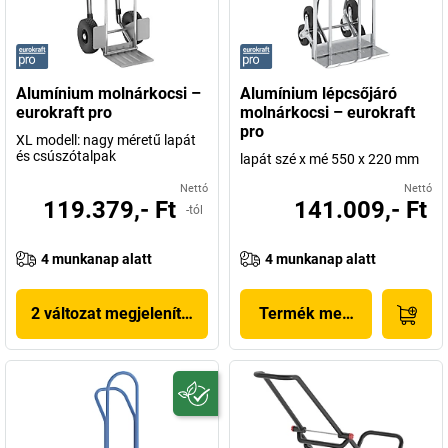
Alumínium molnárkocsi –
Alumínium lépcsőjáró
eurokraft pro
molnárkocsi – eurokraft
pro
XL modell: nagy méretű lapát
és csúszótalpak
lapát szé x mé 550 x 220 mm
Nettó
Nettó
119.379,- Ft
141.009,- Ft
-tól
4 munkanap alatt
4 munkanap alatt
2 változat megjelenítése
Termék megjelenítése