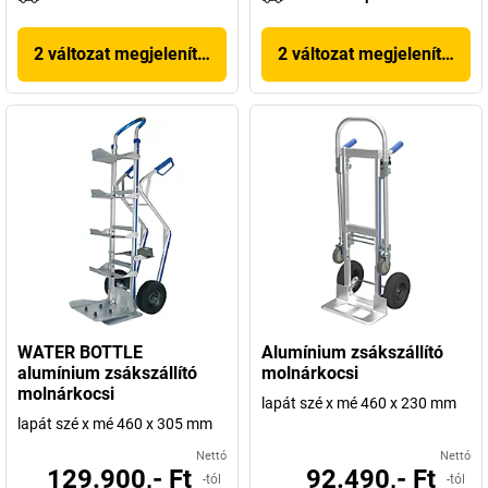
2 változat megjelenítése
2 változat megjelenítése
WATER BOTTLE
Alumínium zsákszállító
alumínium zsákszállító
molnárkocsi
molnárkocsi
lapát szé x mé 460 x 230 mm
lapát szé x mé 460 x 305 mm
Nettó
Nettó
129.900,- Ft
92.490,- Ft
-tól
-tól