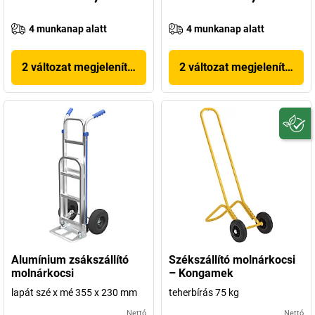
4 munkanap alatt
4 munkanap alatt
2 változat megjelenítése
2 változat megjelenítése
Alumínium zsákszállító
Székszállító molnárkocsi
molnárkocsi
– Kongamek
lapát szé x mé 355 x 230 mm
teherbírás 75 kg
Nettó
Nettó