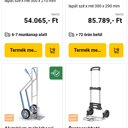
lapát szé x mé 300 x 210 mm
lapát szé x mé 300 x 290 mm
Nettó
Nettó
54.065,- Ft
85.789,- Ft
6-7 munkanap alatt
> 72 órán belül
Termék megjelenítése
Termék megjelenítése