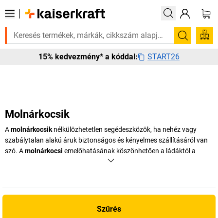
 rá? Válogatott bestseller termékeinket 3–4 munkanapon belül kiszállít
Keresés
START26
15% kedvezmény* a kóddal:
Molnárkocsik
A
molnárkocsik
nélkülözhetetlen segédeszközök, ha nehéz vagy
szabálytalan alakú áruk biztonságos és kényelmes szállításáról van
szó. A
molnárkocsi
emelőhatásának köszönhetően a ládáktól a
mosógépekig bármi könnyedén mozgatható – még egyenetlen
felületeken vagy lépcsőkön is. Kínálatunkban különböző modelleket
talál: a rugalmasan használható, könnyű
alumínium molnárkocsiktól
az erős,
összecsukható molnárkocsikig
, amelyek helytakarékosan
tárolhatók. Akár egyenetlen talajon is használható molnárkocsit
Szűrés
vásárolna, akár nagy teherbírású, erős változatra lenne szüksége