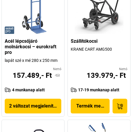
Acél lépcsőjáró
Szállítókocsi
molnárkocsi – eurokraft
KRANE CART AMG500
pro
lapát szé x mé 280 x 250 mm
Nettó
Nettó
157.489,- Ft
139.979,- Ft
-tól
4 munkanap alatt
17-19 munkanap alatt
2 változat megjelenítése
Termék megjelenítése