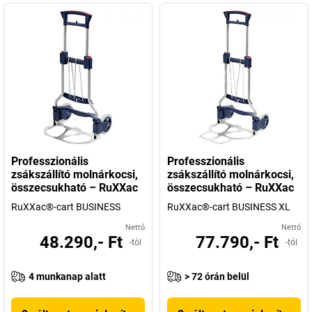
Professzionális
Professzionális
zsákszállító molnárkocsi,
zsákszállító molnárkocsi,
összecsukható – RuXXac
összecsukható – RuXXac
RuXXac®-cart BUSINESS
RuXXac®-cart BUSINESS XL
Nettó
Nettó
48.290,- Ft
77.790,- Ft
-tól
-tól
4 munkanap alatt
> 72 órán belül