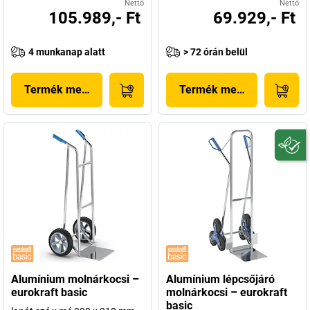
Nettó
Nettó
105.989,- Ft
69.929,- Ft
4 munkanap alatt
> 72 órán belül
Termék megjelenítése
Termék megjelenítése
Alumínium molnárkocsi –
Alumínium lépcsőjáró
eurokraft basic
molnárkocsi – eurokraft
basic