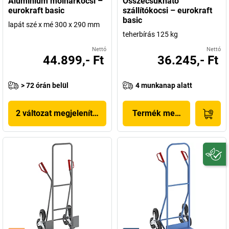
Alumínium molnárkocsi –
Összecsukható
eurokraft basic
szállítókocsi – eurokraft
basic
lapát szé x mé 300 x 290 mm
teherbírás 125 kg
Nettó
Nettó
44.899,- Ft
36.245,- Ft
> 72 órán belül
4 munkanap alatt
2 változat megjelenítése
Termék megjelenítése