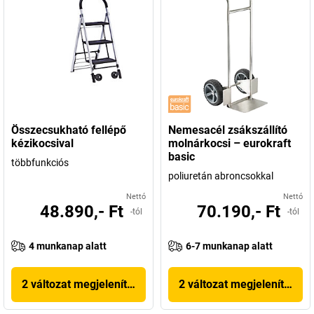
Összecsukható fellépő
Nemesacél zsákszállító
kézikocsival
molnárkocsi – eurokraft
basic
többfunkciós
poliuretán abroncsokkal
Nettó
Nettó
48.890,- Ft
70.190,- Ft
-tól
-tól
4 munkanap alatt
6-7 munkanap alatt
2 változat megjelenítése
2 változat megjelenítése