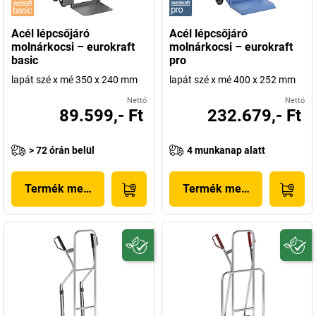
Acél lépcsőjáró
Acél lépcsőjáró
molnárkocsi – eurokraft
molnárkocsi – eurokraft
basic
pro
lapát szé x mé 350 x 240 mm
lapát szé x mé 400 x 252 mm
Nettó
Nettó
89.599,- Ft
232.679,- Ft
> 72 órán belül
4 munkanap alatt
Termék megjelenítése
Termék megjelenítése