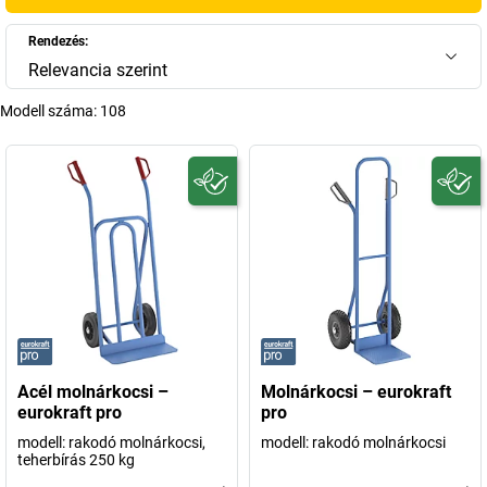
nehéz rakományokhoz, itt megtalálja a megfelelő modellt.
Termékeinkkel kiváló minőséget és tartós kialakítást kap, valamint
Rendezés:
hatékonyan és biztonságosan megoldhatja árucikkei szállítását.
Relevancia szerint
+
Több megjelenítése
Modell száma:
108
Acél molnárkocsi –
Molnárkocsi – eurokraft
eurokraft pro
pro
modell: rakodó molnárkocsi,
modell: rakodó molnárkocsi
teherbírás 250 kg