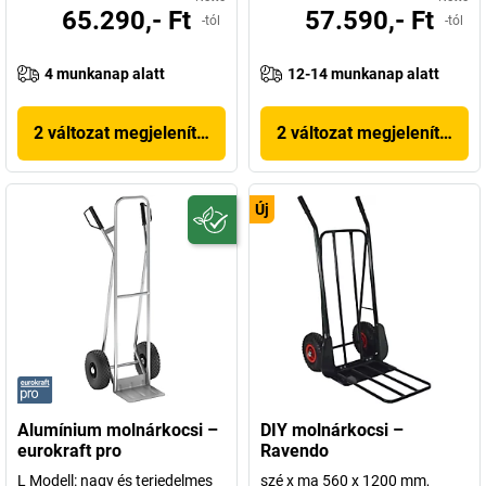
65.290,- Ft
57.590,- Ft
-tól
-tól
4 munkanap alatt
12-14 munkanap alatt
2 változat megjelenítése
2 változat megjelenítése
Új
Alumínium molnárkocsi –
DIY molnárkocsi –
eurokraft pro
Ravendo
L Modell: nagy és terjedelmes
szé x ma 560 x 1200 mm,