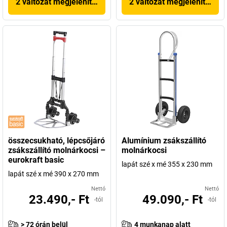
2 változat megjelenítése
2 változat megjelenítése
összecsukható, lépcsőjáró
Alumínium zsákszállító
zsákszállító molnárkocsi –
molnárkocsi
eurokraft basic
lapát szé x mé 355 x 230 mm
lapát szé x mé 390 x 270 mm
Nettó
Nettó
23.490,- Ft
49.090,- Ft
-tól
-tól
> 72 órán belül
4 munkanap alatt