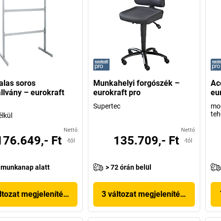
alas soros
Munkahelyi forgószék –
Ac
llvány – eurokraft
eurokraft pro
eu
Supertec
mod
teh
élkül
Nettó
Nettó
176.649,- Ft
135.709,- Ft
-tól
-tól
 munkanap alatt
> 72 órán belül
ltozat megjelenítése
3 változat megjelenítése