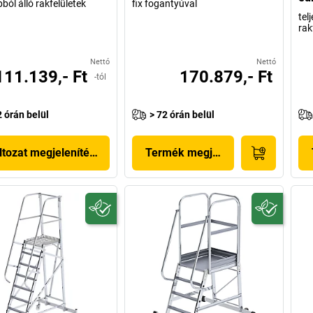
ból álló rakfelületek
fix fogantyúval
tel
rak
Nettó
Nettó
111.139,- Ft
170.879,- Ft
-tól
2 órán belül
> 72 órán belül
ltozat megjelenítése
Termék megjelenítése