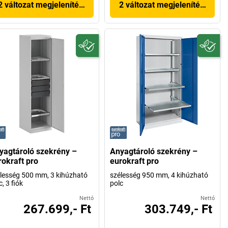
2 változat megjelenítése
2 változat megjelenítése
yagtároló szekrény –
Anyagtároló szekrény –
rokraft pro
eurokraft pro
lesség 500 mm, 3 kihúzható
szélesség 950 mm, 4 kihúzható
c, 3 fiók
polc
Nettó
Nettó
267.699,- Ft
303.749,- Ft