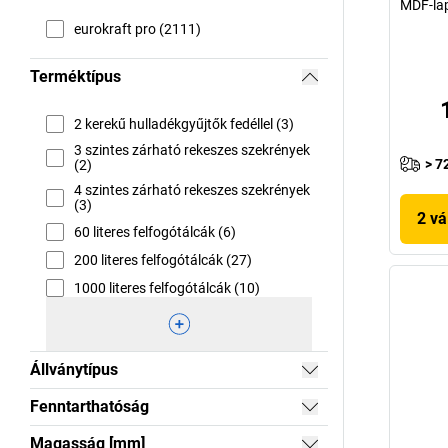
MDF-lap
eurokraft pro (2111)
Terméktípus
2 kerekű hulladékgyűjtők fedéllel (3)
3 szintes zárható rekeszes szekrények
> 7
(2)
4 szintes zárható rekeszes szekrények
(3)
2 vá
60 literes felfogótálcák (6)
200 literes felfogótálcák (27)
1000 literes felfogótálcák (10)
Állványtípus
Fenntarthatóság
Magasság [mm]