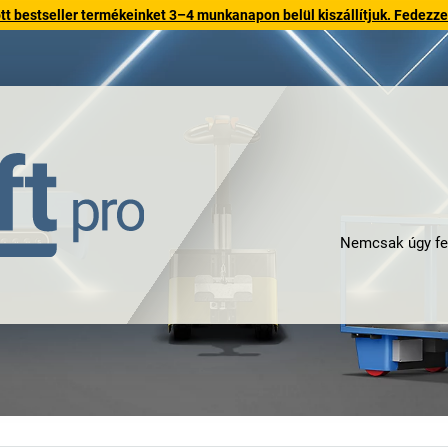
 bestseller termékeinket 3–4 munkanapon belül kiszállítjuk. Fedezze fe
Nemcsak úgy fe
igazán, rendesen f
korlátlan személ
garancia mellett, 
érzés mellett, 