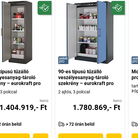
típusú tűzálló
90-es típusú tűzálló
Mob
yesanyag-tároló
veszélyesanyag-tároló
pr
ny – eurokraft pro
szekrény – eurokraft pro
tar
író
 3 polccal
2 ajtós, 3 polccal
Nettó
Nettó
1.404.919,- Ft
1.780.869,- Ft
2 órán belül
> 72 órán belül