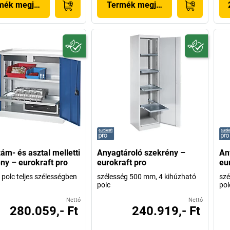
mék megjelenítése
Termék megjelenítése
ám- és asztal melletti
Anyagtároló szekrény –
An
ny – eurokraft pro
eurokraft pro
eu
2 polc teljes szélességben
szélesség 500 mm, 4 kihúzható
szé
polc
pol
Nettó
Nettó
280.059,- Ft
240.919,- Ft