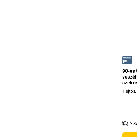
90-es 
veszél
szekré
1 ajtós,
> 7