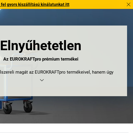
l gyors kiszállítású kínálatunkat itt
Elnyűhetetlen
Az EUROKRAFTpro prémium termékei
lszereli magát az EUROKRAFTpro termékeivel, hanem úgy
elszereli a vállalatát. Döntsön a kiváló minőség és a szinte
yre szabási és kombinációs lehetőségek mellett. Egy olyan
amely 10 éves határidejével párját ritkítja.** És a mellett az
hogy már semmi sem állhat egy sikeres munkanap útjában.
Döntsön az EUROKRAFTpro mellett!
Get. Work. Done.