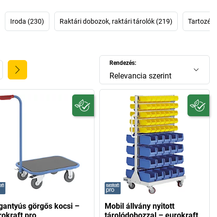
Iroda (230)
Raktári dobozok, raktári tárolók (219)
Tartozéko
Rendezés:
Relevancia szerint
gantyús görgős kocsi –
Mobil állvány nyitott
rokraft pro
tárolódobozzal – eurokraft