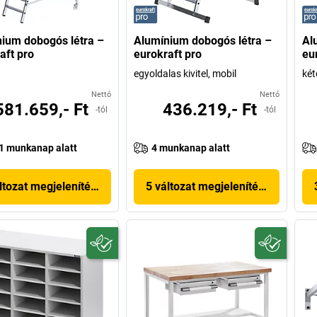
ium dobogós létra –
Alumínium dobogós létra –
Al
aft pro
eurokraft pro
eu
egyoldalas kivitel, mobil
két
Nettó
Nettó
581.659,- Ft
436.219,- Ft
-tól
-tól
1 munkanap alatt
4 munkanap alatt
ltozat megjelenítése
5 változat megjelenítése