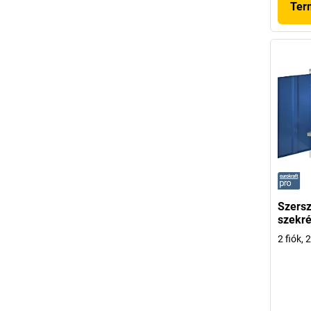
Ter
Szersz
szekré
2 fiók, 