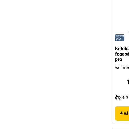
Kétold
fogasá
pro
vállfa n
6-7
4 vá