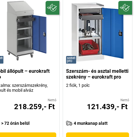
il állópult – eurokraft
Szerszám- és asztal melletti
o
szekrény – eurokraft pro
talma: szerszámszekrény,
2 fiók, 1 polc
pult és mobil alváz
Nettó
Nettó
218.259,- Ft
121.439,- Ft
> 72 órán belül
4 munkanap alatt