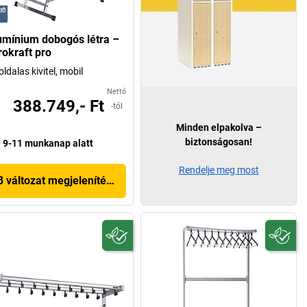
umínium dobogós létra –
rokraft pro
oldalas kivitel, mobil
Nettó
388.749,- Ft
-tól
Minden elpakolva –
biztonságosan!
9-11 munkanap alatt
Rendelje meg most
3 változat megjelenítése