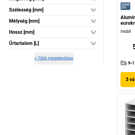
Szélesség [mm]
Alumín
Mélység [mm]
eurokr
mobil
Hossz [mm]
Űrtartalom [L]
+
Több megjelenítése
9-1
3 vá