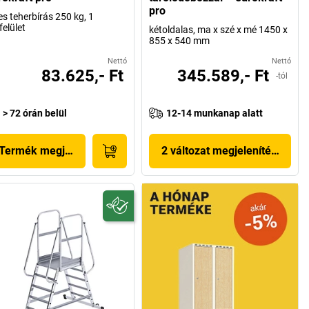
pro
jes teherbírás 250 kg, 1
felület
kétoldalas, ma x szé x mé 1450 x
855 x 540 mm
Nettó
Nettó
83.625,- Ft
345.589,- Ft
-tól
> 72 órán belül
12-14 munkanap alatt
Termék megjelenítése
2 változat megjelenítése