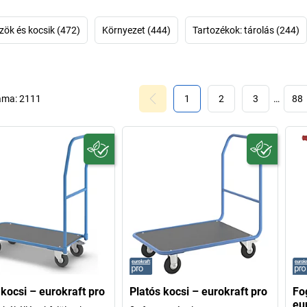
zök és kocsik (472)
Környezet (444)
Tartozékok: tárolás (244)
áma:
2111
1
2
3
…
88
 kocsi – eurokraft pro
Platós kocsi – eurokraft pro
Fo
eu