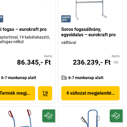
li fogas – eurokraft pro
Soros fogasállvány,
egyoldalas – eurokraft pro
aptartóval, 19 kabátakasztó,
afogas nélkül
vállfával
Nettó
Nettó
86.345,- Ft
236.239,- Ft
-tól
6-7 munkanap alatt
6-7 munkanap alatt
Termék megjelenítése
4 változat megjelenítése