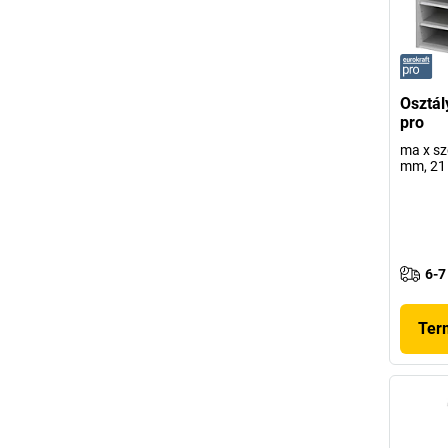
Osztál
pro
ma x sz
mm, 21 
6-7
Ter