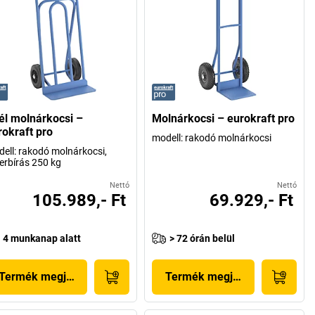
él molnárkocsi –
Molnárkocsi – eurokraft pro
rokraft pro
modell: rakodó molnárkocsi
ell: rakodó molnárkocsi,
erbírás 250 kg
Nettó
Nettó
105.989,- Ft
69.929,- Ft
4 munkanap alatt
> 72 órán belül
Termék megjelenítése
Termék megjelenítése