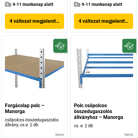
9-11 munkanap alatt
9-11 munkanap alatt
4 változat megjelenítése
4 változat megjelenítése
Forgácslap polc –
Polc csőpolcos
Manorga
összedugaszolós
állványhoz – Manorga
csőpolcos összedugaszolós
állvány, cs.e. 2 db
cs. e. 2 db
Nettó
Nettó