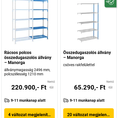
Rácsos polcos
Összedugaszolós állvány
összedugaszolós állvány
– Manorga
– Manorga
csöves rakfelülettel
állványmagasság 2496 mm,
polcszélesség 1210 mm
Nettó
Nettó
220.900,- Ft
65.290,- Ft
-tól
-tól
9-11 munkanap alatt
9-11 munkanap alatt
4 változat megjelenítése
20 változat megjelenítése