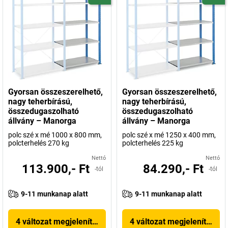
Gyorsan összeszerelhető,
Gyorsan összeszerelhető,
nagy teherbírású,
nagy teherbírású,
összedugaszolható
összedugaszolható
állvány – Manorga
állvány – Manorga
polc szé x mé 1000 x 800 mm,
polc szé x mé 1250 x 400 mm,
polcterhelés 270 kg
polcterhelés 225 kg
Nettó
Nettó
113.900,- Ft
84.290,- Ft
-tól
-tól
9-11 munkanap alatt
9-11 munkanap alatt
4 változat megjelenítése
4 változat megjelenítése