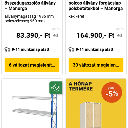
összedugaszolós állvány
polcos állvány forgácslap
– Manorga
polcbetétekkel – Manorga
állványmagasság 1996 mm,
kék keret
polcszélesség 960 mm
Nettó
Nettó
83.390,- Ft
164.900,- Ft
-tól
-tól
9-11 munkanap alatt
9-11 munkanap alatt
6 változat megjelenítése
30 változat megjelenítése