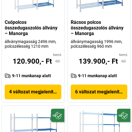
Csőpolcos
Rácsos polcos
összedugaszolós állvány
összedugaszolós állvány
– Manorga
– Manorga
állványmagasság 2496 mm,
állványmagasság 1996 mm,
polcszélesség 1210 mm
polcszélesség 960 mm
Nettó
Nettó
120.900,- Ft
139.900,- Ft
-tól
-tól
9-11 munkanap alatt
9-11 munkanap alatt
4 változat megjelenítése
6 változat megjelenítése