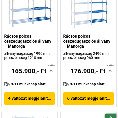
Rácsos polcos
Rácsos polcos
összedugaszolós állvány
összedugaszolós állvány
– Manorga
– Manorga
állványmagasság 1996 mm,
állványmagasság 2496 mm,
polcszélesség 1210 mm
polcszélesség 960 mm
Nettó
Nettó
165.900,- Ft
176.900,- Ft
-tól
-tól
9-11 munkanap alatt
9-11 munkanap alatt
4 változat megjelenítése
6 változat megjelenítése