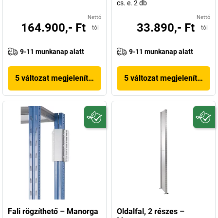
cs. e. 2 db
Nettó
Nettó
164.900,- Ft
33.890,- Ft
-tól
-tól
9-11 munkanap alatt
9-11 munkanap alatt
5 változat megjelenítése
5 változat megjelenítése
Fali rögzíthető – Manorga
Oldalfal, 2 részes –