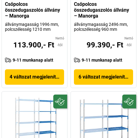
Csőpolcos
Csőpolcos
összedugaszolós állvány
összedugaszolós állvány
– Manorga
– Manorga
állványmagasság 1996 mm,
állványmagasság 2496 mm,
polcszélesség 1210 mm
polcszélesség 960 mm
Nettó
Nettó
113.900,- Ft
99.390,- Ft
-tól
-tól
9-11 munkanap alatt
9-11 munkanap alatt
4 változat megjelenítése
6 változat megjelenítése