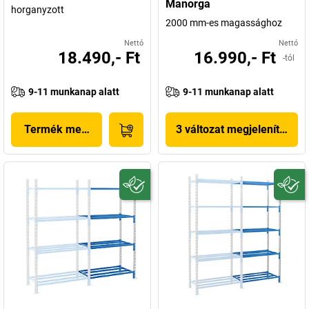
Manorga
horganyzott
2000 mm-es magassághoz
Nettó
Nettó
18.490,- Ft
16.990,- Ft
-tól
9-11 munkanap alatt
9-11 munkanap alatt
Termék megjelenítése
3 változat megjelenítése