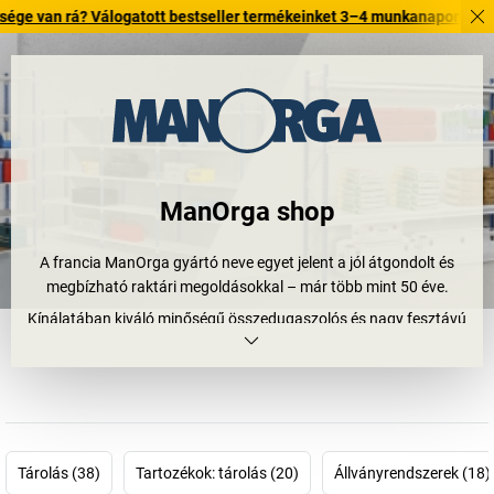
á? Válogatott bestseller termékeinket 3–4 munkanapon belül kiszállítju
ManOrga shop
A francia ManOrga gyártó neve egyet jelent a jól átgondolt és
megbízható raktári megoldásokkal – már több mint 50 éve.
Kínálatában kiváló minőségű összedugaszolós és nagy fesztávú
állványok találhatók, melyek segítségével hosszú távon
strukturálható a tér, a munkafolyamatok pedig hatékonyabbá
tehetők. A rendszerek sokféleképpen használhatók – az iparban,
az autóiparban, a szolgáltatási szektorban, eladóterekben vagy
közintézményekben.
Tárolás (38)
Tartozékok: tárolás (20)
Állványrendszerek (18)