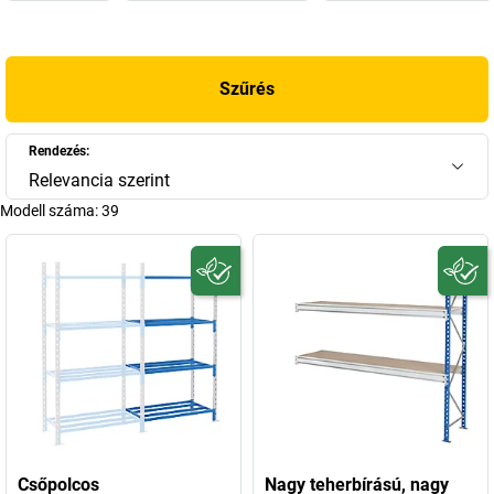
Szűrés
Rendezés:
Relevancia szerint
Modell száma:
39
Csőpolcos
Nagy teherbírású, nagy