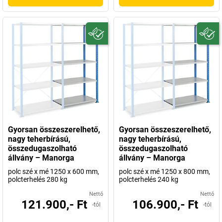
Gyorsan összeszerelhető,
Gyorsan összeszerelhető,
nagy teherbírású,
nagy teherbírású,
összedugaszolható
összedugaszolható
állvány – Manorga
állvány – Manorga
polc szé x mé 1250 x 600 mm,
polc szé x mé 1250 x 800 mm,
polcterhelés 280 kg
polcterhelés 240 kg
Nettó
Nettó
121.900,- Ft
106.900,- Ft
-tól
-tól