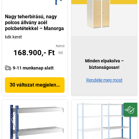
Nagy teherbírású, nagy
polcos állvány acél
polcbetétekkel – Manorga
kék keret
Nettó
168.900,- Ft
-tól
Minden elpakolva –
biztonságosan!
9-11 munkanap alatt
Rendelje meg most
30 változat megjelenítése