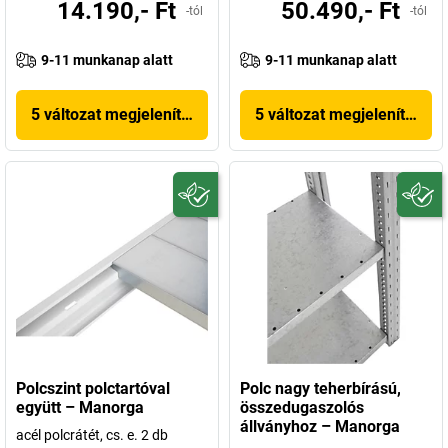
14.190,- Ft
50.490,- Ft
-tól
-tól
9-11 munkanap alatt
9-11 munkanap alatt
5 változat megjelenítése
5 változat megjelenítése
Polcszint polctartóval
Polc nagy teherbírású,
együtt – Manorga
összedugaszolós
állványhoz – Manorga
acél polcrátét, cs. e. 2 db