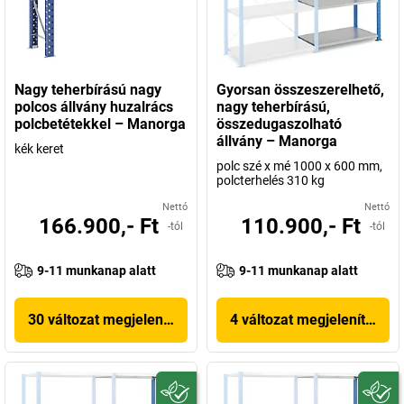
Nagy teherbírású nagy
Gyorsan összeszerelhető,
polcos állvány huzalrács
nagy teherbírású,
polcbetétekkel – Manorga
összedugaszolható
állvány – Manorga
kék keret
polc szé x mé 1000 x 600 mm,
polcterhelés 310 kg
Nettó
Nettó
166.900,- Ft
110.900,- Ft
-tól
-tól
9-11 munkanap alatt
9-11 munkanap alatt
30 változat megjelenítése
4 változat megjelenítése