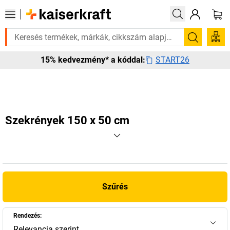
züksége van rá? Válogatott bestseller termékeinket 3–4 munkanapon belü
Keresés
START26
15% kedvezmény* a kóddal:
Szekrények 150 x 50 cm
Szűrés
Rendezés:
Relevancia szerint