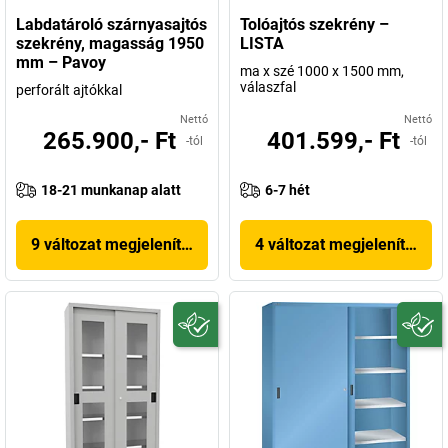
Labdatároló szárnyasajtós
Tolóajtós szekrény –
szekrény, magasság 1950
LISTA
mm – Pavoy
ma x szé 1000 x 1500 mm,
válaszfal
perforált ajtókkal
Nettó
Nettó
265.900,- Ft
401.599,- Ft
-tól
-tól
18-21 munkanap alatt
6-7 hét
9 változat megjelenítése
4 változat megjelenítése