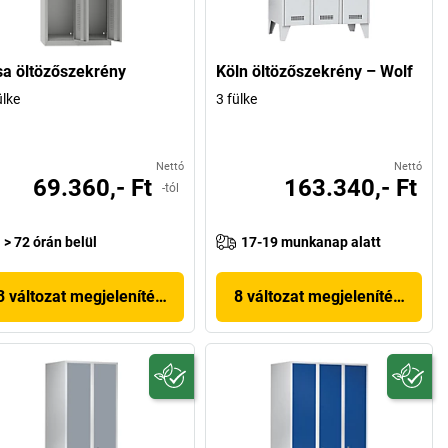
sa öltözőszekrény
Köln öltözőszekrény – Wolf
ülke
3 fülke
Nettó
Nettó
69.360,- Ft
163.340,- Ft
-tól
> 72 órán belül
17-19 munkanap alatt
3 változat megjelenítése
8 változat megjelenítése