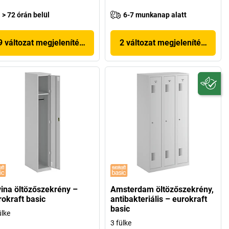
> 72 órán belül
6-7 munkanap alatt
9 változat megjelenítése
2 változat megjelenítése
vina öltözőszekrény –
Amsterdam öltözőszekrény,
rokraft basic
antibakteriális – eurokraft
basic
ülke
3 fülke