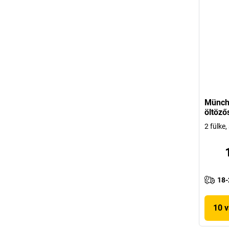
Münche
öltöző
2 fülke
18-
10 v