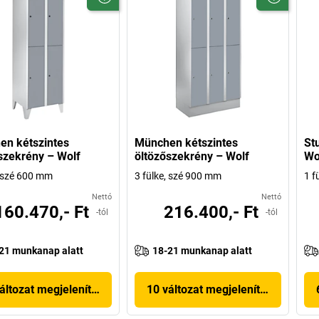
n kétszintes
München kétszintes
St
szekrény – Wolf
öltözőszekrény – Wolf
Wo
, szé 600 mm
3 fülke, szé 900 mm
1 f
Nettó
Nettó
160.470,- Ft
216.400,- Ft
-tól
-tól
21 munkanap alatt
18-21 munkanap alatt
áltozat megjelenítése
10 változat megjelenítése