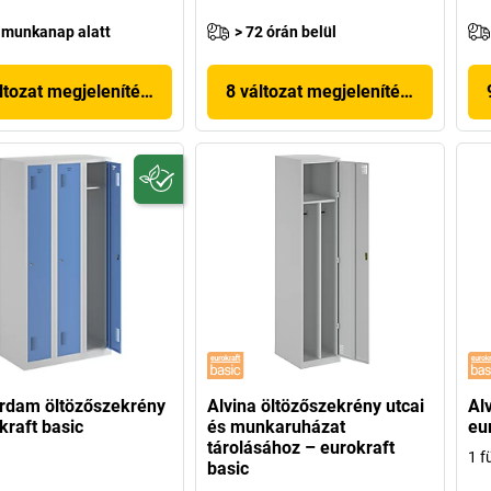
 munkanap alatt
> 72 órán belül
ltozat megjelenítése
8 változat megjelenítése
rdam öltözőszekrény
Alvina öltözőszekrény utcai
Al
kraft basic
és munkaruházat
eu
tárolásához – eurokraft
1 f
basic