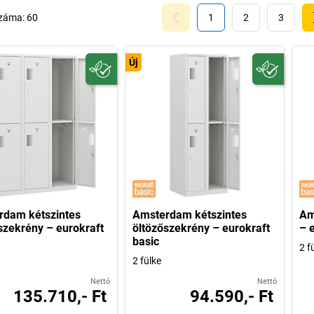
száma:
60
1
2
3
Új
rdam kétszintes
Amsterdam kétszintes
Am
szekrény – eurokraft
öltözőszekrény – eurokraft
– 
basic
2 f
2 fülke
Nettó
Nettó
135.710,- Ft
94.590,- Ft