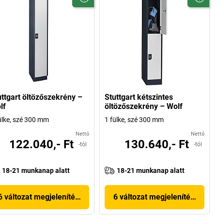
uttgart öltözőszekrény –
Stuttgart kétszintes
lf
öltözőszekrény – Wolf
ülke, szé 300 mm
1 fülke, szé 300 mm
Nettó
Nettó
122.040,- Ft
130.640,- Ft
-tól
-tól
18-21 munkanap alatt
18-21 munkanap alatt
6 változat megjelenítése
6 változat megjelenítése