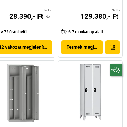
Nettó
Nettó
28.390,- Ft
129.380,- Ft
-tól
> 72 órán belül
6-7 munkanap alatt
12 változat megjelenítése
Termék megjelenítése