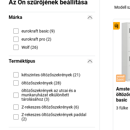
Az Ön szűrőjének beállítása
Modell 
Márka
Új
eurokraft basic (9)
eurokraft pro (2)
Wolf (26)
Terméktípus
kétszintes öltözőszekrények (21)
öltözőszekrények (28)
Amste
öltözőszekrények az utcai és a
öltöző
munkaruházat elkülönített
tárolásához (3)
basic
Z-rekeszes öltözőszekrények (6)
3 fülke
Z-rekeszes öltözőszekrények paddal
(2)