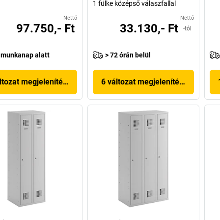
1 fülke középső válaszfallal
Nettó
Nettó
97.750,- Ft
33.130,- Ft
-tól
 munkanap alatt
> 72 órán belül
ltozat megjelenítése
6 változat megjelenítése