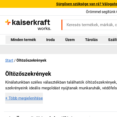
Sürgősen szüksége van rá? Válogatott
Örömmel segítünk 
Minden termék
Iroda
Üzem
Tárolás
Száll
Start
Öltözőszekrények
Öltözőszekrények
Kínálatunkban széles választékban találhatók öltözőszekrények,
szekrényeink ideális megoldást nyújtanak munkaruhák, védőfels
+
Több megjelenítése