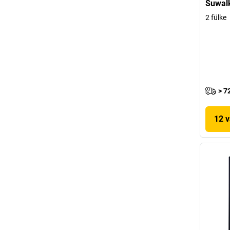
Suwalk
2 fülke
> 7
12 v