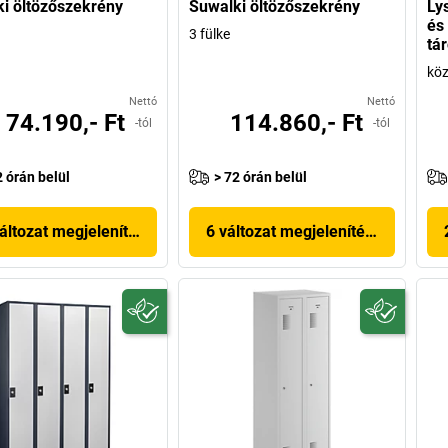
i öltözőszekrény
Suwalki öltözőszekrény
Ly
és
3 fülke
tá
köz
Nettó
Nettó
74.190,- Ft
114.860,- Ft
-tól
-tól
2 órán belül
> 72 órán belül
áltozat megjelenítése
6 változat megjelenítése