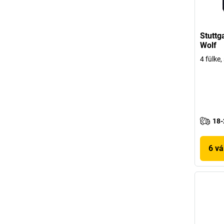
Stuttg
Wolf
4 fülke
18-
6 vá