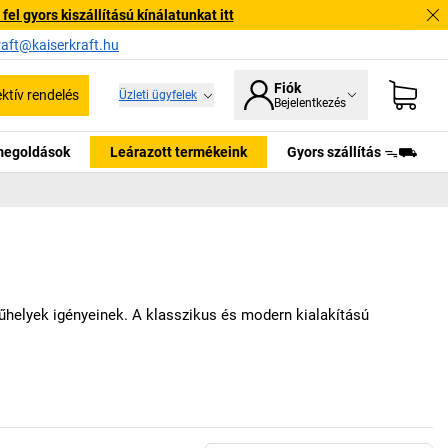
l gyors kiszállítású kínálatunkat itt
raft@kaiserkraft.hu
Fiók
ektív rendelés
Üzleti ügyfelek
Bejelentkezés
tmegoldások
Leárazott termékeink
Gyors szállítás ᯓ⛟
űhelyek igényeinek. A klasszikus és modern kialakítású