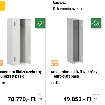
Rendezés:
Relevancia szerint
sterdam öltözőszekrény
Amsterdam öltözőszekrény
eurokraft basic
– eurokraft basic
ülke
1 fülke
Nettó
Nettó
78.770,- Ft
49.850,- Ft
-tól
-tól