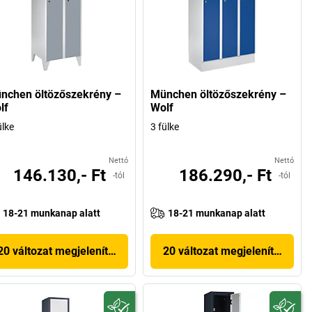
nchen öltözőszekrény –
München öltözőszekrény –
lf
Wolf
ülke
3 fülke
Nettó
Nettó
146.130,- Ft
186.290,- Ft
-tól
-tól
18-21 munkanap alatt
18-21 munkanap alatt
20 változat megjelenítése
20 változat megjelenítése