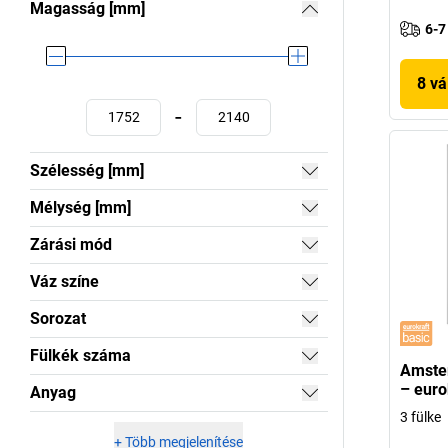
Magasság [mm]
6-7
8 vá
-
Szélesség [mm]
Mélység [mm]
Zárási mód
Váz színe
Sorozat
Fülkék száma
Amste
– euro
Anyag
3 fülke
+
Több megjelenítése