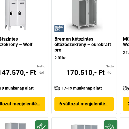
étszintes
Bremen kétszintes
Mü
szekrény – Wolf
öltözőszekrény – eurokraft
Wo
pro
2 f
2 fülke
Nettó
Nettó
147.570,- Ft
170.510,- Ft
-tól
-tól
19 munkanap alatt
17-19 munkanap alatt
ltozat megjelenítése
6 változat megjelenítése