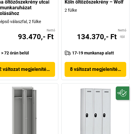
sa öltözőszekrény utcai
Köln öltözőszekrény – Wolf
 munkaruházat
2 fülke
rolásához
épső válaszfal, 2 fülke
Nettó
Nettó
93.470,- Ft
134.370,- Ft
-tól
> 72 órán belül
17-19 munkanap alatt
2 változat megjelenítése
8 változat megjelenítése