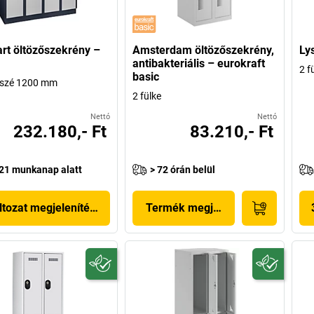
art öltözőszekrény –
Amsterdam öltözőszekrény,
Ly
antibakteriális – eurokraft
2 f
basic
, szé 1200 mm
2 fülke
Nettó
Nettó
232.180,- Ft
83.210,- Ft
21 munkanap alatt
> 72 órán belül
ltozat megjelenítése
Termék megjelenítése