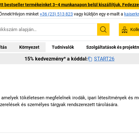
 bestseller termékeinket 3–4 munkanapon belül kiszállítjuk. Fedezze fe
Önnek!Hívjon minket
+36 (23) 513 823
vagy küldjön egy e-mailt a
kaiserk
Koll
Keresés
ítás
Környezet
Tudnivalók
Szolgáltatások és projek
START26
15% kedvezmény* a kóddal:
 amelyek tökéletesen megfelelnek irodák, ipari létesítmények és m
zerelések és személyes tárgyak rendszerezett tárolására.