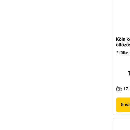
Köln k
öltöző
2 fülke
17-
8 vá