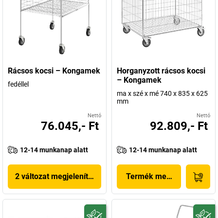
Rácsos kocsi – Kongamek
Horganyzott rácsos kocsi
– Kongamek
fedéllel
ma x szé x mé 740 x 835 x 625
mm
Nettó
Nettó
76.045,- Ft
92.809,- Ft
12-14 munkanap alatt
12-14 munkanap alatt
2 változat megjelenítése
Termék megjelenítése