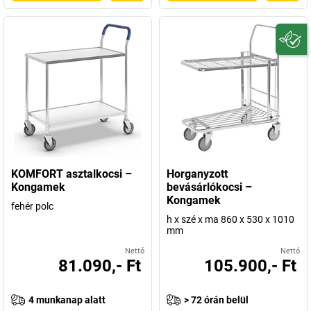
KOMFORT asztalkocsi –
Horganyzott
Kongamek
bevásárlókocsi –
Kongamek
fehér polc
h x szé x ma 860 x 530 x 1010
mm
Nettó
Nettó
81.090,- Ft
105.900,- Ft
4 munkanap alatt
> 72 órán belül