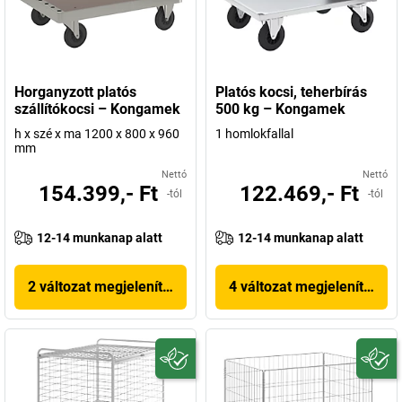
Horganyzott platós
Platós kocsi, teherbírás
szállítókocsi – Kongamek
500 kg – Kongamek
h x szé x ma 1200 x 800 x 960
1 homlokfallal
mm
Nettó
Nettó
154.399,- Ft
122.469,- Ft
-tól
-tól
12-14 munkanap alatt
12-14 munkanap alatt
2 változat megjelenítése
4 változat megjelenítése