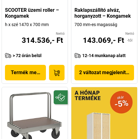
SCOOTER üzemi roller –
Raklapszállító alváz,
Kongamek
horganyzott – Kongamek
h x szé 1470 x 700 mm
700 mm-es magasság
Nettó
Nettó
314.536,- Ft
143.069,- Ft
-tól
> 72 órán belül
12-14 munkanap alatt
Termék megjelenítése
2 változat megjelenítése