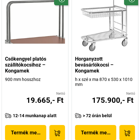
Csőkengyel platós
Horganyzott
szállítókocsihoz –
bevásárlókocsi –
Kongamek
Kongamek
900 mm hosszhoz
h x szé x ma 870 x 530 x 1010
mm
Nettó
Nettó
19.665,- Ft
175.900,- Ft
12-14 munkanap alatt
> 72 órán belül
Termék megjelenítése
Termék megjelenítése