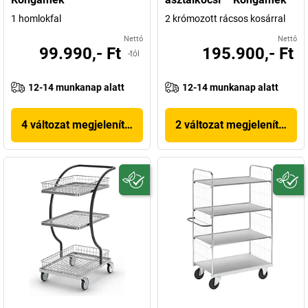
1 homlokfal
2 krómozott rácsos kosárral
Nettó
Nettó
99.990,- Ft
195.900,- Ft
-tól
12-14 munkanap alatt
12-14 munkanap alatt
4 változat megjelenítése
2 változat megjelenítése