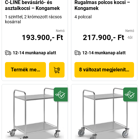
C-LINE bevásárló- és
Rugalmas polcos kocsi –
asztalkocsi – Kongamek
Kongamek
1 szinttel, 2 krómozott rácsos
4 polccal
kosárral
Nettó
Nettó
193.900,- Ft
217.900,- Ft
-tól
12-14 munkanap alatt
12-14 munkanap alatt
Termék megjelenítése
8 változat megjelenítése