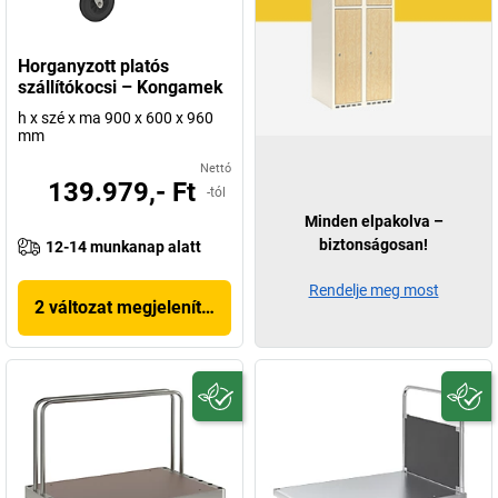
Horganyzott platós
szállítókocsi – Kongamek
h x szé x ma 900 x 600 x 960
mm
Nettó
139.979,- Ft
-tól
Minden elpakolva –
biztonságosan!
12-14 munkanap alatt
Rendelje meg most
2 változat megjelenítése