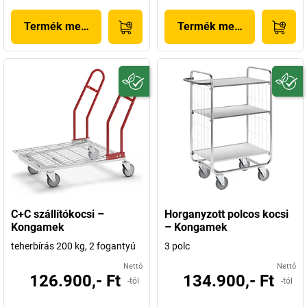
Termék megjelenítése
Termék megjelenítése
C+C szállítókocsi –
Horganyzott polcos kocsi
Kongamek
– Kongamek
teherbírás 200 kg, 2 fogantyú
3 polc
Nettó
Nettó
126.900,- Ft
134.900,- Ft
-tól
-tól