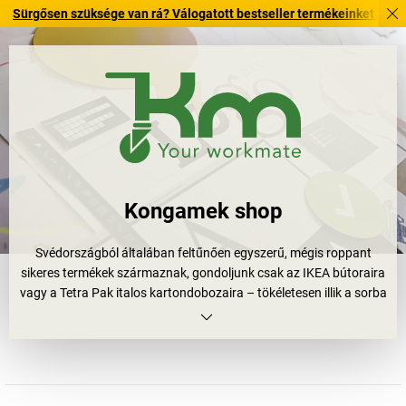
en szüksége van rá? Válogatott bestseller termékeinket 3–4 munkanapon 
Kongamek shop
Svédországból általában feltűnően egyszerű, mégis roppant
sikeres termékek származnak, gondoljunk csak az IKEA bútoraira
vagy a Tetra Pak italos kartondobozaira – tökéletesen illik a sorba
a Konga Mekaniska Verkstadt AB, amely a szállítástechnológiai
termékek egyik nagy gyártója. Egyszerű és jó – ez a leírás kiválóan
jellemzi a Kongamek termékkínálatát. A vállalat jól ismeri az
ügyfelek igényeit, és ezekre alapozva okos és funkcionális
megoldásokat állít elő: kocsikat számos változatban, például