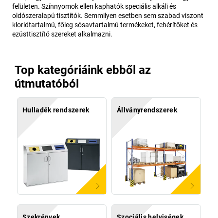
felületen. Színnyomok ellen kaphatók speciális alkáli és
oldószeralapú tisztítók. Semmilyen esetben sem szabad viszont
kloridtartalmú, főleg sósavtartalmú termékeket, fehérítőket és
ezüsttisztító szereket alkalmazni.
Top kategóriáink ebből az
útmutatóból
Hulladék rendszerek
Állványrendszerek
Szekrények
Szociális helyiségek