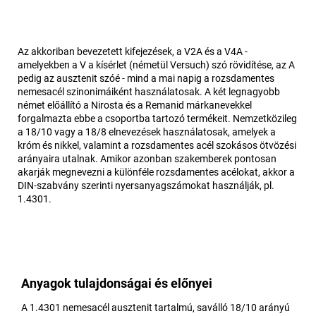
Az akkoriban bevezetett kifejezések, a V2A és a V4A -
amelyekben a V a kísérlet (németül Versuch) szó rövidítése, az A
pedig az ausztenit szóé - mind a mai napig a rozsdamentes
nemesacél szinonimáiként használatosak. A két legnagyobb
német előállító a Nirosta és a Remanid márkanevekkel
forgalmazta ebbe a csoportba tartozó termékeit. Nemzetközileg
a 18/10 vagy a 18/8 elnevezések használatosak, amelyek a
króm és nikkel, valamint a rozsdamentes acél szokásos ötvözési
arányaira utalnak. Amikor azonban szakemberek pontosan
akarják megnevezni a különféle rozsdamentes acélokat, akkor a
DIN-szabvány szerinti nyersanyagszámokat használják, pl.
1.4301.
Anyagok tulajdonságai és előnyei
A 1.4301 nemesacél ausztenit tartalmú, saválló 18/10 arányú