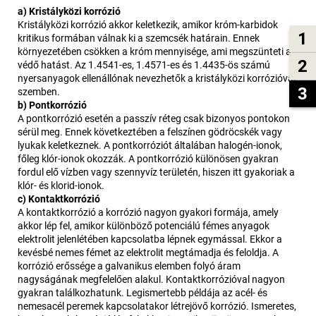
a) Kristályközi korrózió
Kristályközi korrózió akkor keletkezik, amikor króm-karbidok
1
kritikus formában válnak ki a szemcsék határain. Ennek
környezetében csökken a króm mennyisége, ami megszünteti a
2
védő hatást. Az 1.4541-es, 1.4571-es és 1.4435-ös számú
nyersanyagok ellenállónak nevezhetők a kristályközi korrózióval
3
szemben.
b) Pontkorrózió
A pontkorrózió esetén a passzív réteg csak bizonyos pontokon
sérül meg. Ennek következtében a felszínen gödröcskék vagy
lyukak keletkeznek. A pontkorróziót általában halogén-ionok,
főleg klór-ionok okozzák. A pontkorrózió különösen gyakran
fordul elő vízben vagy szennyvíz területén, hiszen itt gyakoriak a
klór- és klorid-ionok.
c) Kontaktkorrózió
A kontaktkorrózió a korrózió nagyon gyakori formája, amely
akkor lép fel, amikor különböző potenciálú fémes anyagok
elektrolit jelenlétében kapcsolatba lépnek egymással. Ekkor a
kevésbé nemes fémet az elektrolit megtámadja és feloldja. A
korrózió erőssége a galvanikus elemben folyó áram
nagyságának megfelelően alakul. Kontaktkorrózióval nagyon
gyakran találkozhatunk. Legismertebb példája az acél- és
nemesacél peremek kapcsolatakor létrejövő korrózió. Ismeretes,