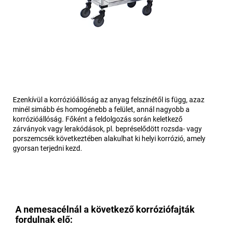
Ezenkívül a korrózióállóság az anyag felszínétől is függ, azaz
minél simább és homogénebb a felület, annál nagyobb a
korrózióállóság. Főként a feldolgozás során keletkező
zárványok vagy lerakódások, pl. bepréselődött rozsda- vagy
porszemcsék következtében alakulhat ki helyi korrózió, amely
gyorsan terjedni kezd.
A nemesacélnál a következő korróziófajták
fordulnak elő: