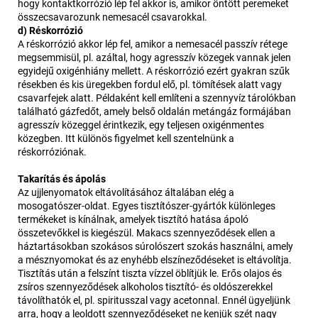
hogy kontaktkorrózió lép fel akkor is, amikor öntött peremeket
összecsavarozunk nemesacél csavarokkal.
d) Réskorrózió
A réskorrózió akkor lép fel, amikor a nemesacél passzív rétege
megsemmisül, pl. azáltal, hogy agresszív közegek vannak jelen
egyidejű oxigénhiány mellett. A réskorrózió ezért gyakran szűk
résekben és kis üregekben fordul elő, pl. tömítések alatt vagy
csavarfejek alatt. Példaként kell említeni a szennyvíz tárolókban
található gázfedőt, amely belső oldalán metángáz formájában
agresszív közeggel érintkezik, egy teljesen oxigénmentes
közegben. Itt különös figyelmet kell szentelnünk a
réskorróziónak.
Takarítás és ápolás
Az ujjlenyomatok eltávolításához általában elég a
mosogatószer-oldat. Egyes tisztítószer-gyártók különleges
termékeket is kínálnak, amelyek tisztító hatása ápoló
összetevőkkel is kiegészül. Makacs szennyeződések ellen a
háztartásokban szokásos súrolószert szokás használni, amely
a mésznyomokat és az enyhébb elszíneződéseket is eltávolítja.
Tisztítás után a felszínt tiszta vízzel öblítjük le. Erős olajos és
zsíros szennyeződések alkoholos tisztító- és oldószerekkel
távolíthatók el, pl. spiritusszal vagy acetonnal. Ennél ügyeljünk
arra, hogy a leoldott szennyeződéseket ne kenjük szét nagy