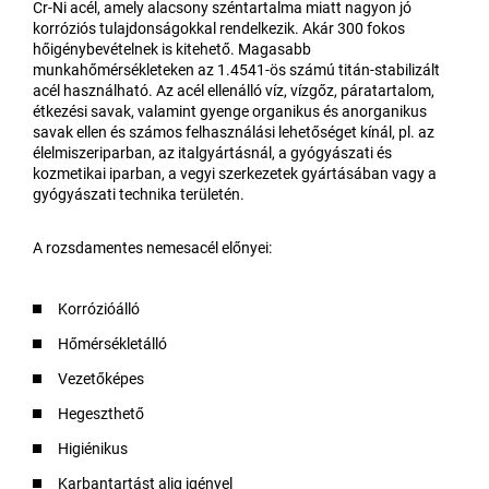
Cr-Ni acél, amely alacsony széntartalma miatt nagyon jó
korróziós tulajdonságokkal rendelkezik. Akár 300 fokos
hőigénybevételnek is kitehető. Magasabb
munkahőmérsékleteken az 1.4541-ös számú titán-stabilizált
acél használható. Az acél ellenálló víz, vízgőz, páratartalom,
étkezési savak, valamint gyenge organikus és anorganikus
savak ellen és számos felhasználási lehetőséget kínál, pl. az
élelmiszeriparban, az italgyártásnál, a gyógyászati és
kozmetikai iparban, a vegyi szerkezetek gyártásában vagy a
gyógyászati technika területén.
A rozsdamentes nemesacél előnyei:
Korrózióálló
Hőmérsékletálló
Vezetőképes
Hegeszthető
Higiénikus
Karbantartást alig igényel