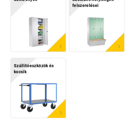
felszerelései
Szállítóeszközök és
kocsik