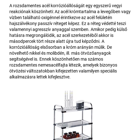
A rozsdamentes acél korrózióállóságát egy egyszerű vegyi
reakciónak köszönheti: Az acél krómtartalma a levegőben vagy
vízben található oxigénnel érintkezve az acél felületén
hajszálvékony passzív réteget képez. Ez a réteg védetté teszi
valamennyi agresszív anyaggal szemben. Amikor pedig külső
hatásra megrongálódik, az acél szerkezetéből akkor is
másodpercek tört része alatt újra tud képződni. A
korrózióállóság elsősorban a króm arányán múlik. De
növelhető nikkel és molibdén, ill. más ötvözőanyagok
segítségével is. Ennek köszönhetően ma számos
rozsdamentes nemesacélfajta létezik, amelyek bizonyos
ötvözési változatokban kifejezetten valamilyen speciális
alkalmazásra lettek kifejlesztve.