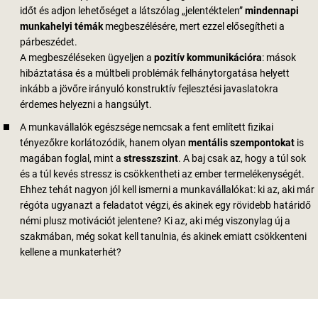
időt és adjon lehetőséget a látszólag „jelentéktelen”
mindennapi
munkahelyi témák
megbeszélésére, mert ezzel elősegítheti a
párbeszédet.
A megbeszéléseken ügyeljen a
pozitív kommunikációra
: mások
hibáztatása és a múltbeli problémák felhánytorgatása helyett
inkább a jövőre irányuló konstruktív fejlesztési javaslatokra
érdemes helyezni a hangsúlyt.
A munkavállalók egészsége nemcsak a fent említett fizikai
tényezőkre korlátozódik, hanem olyan
mentális szempontokat
is
magában foglal, mint a
stresszszint
. A baj csak az, hogy a túl sok
és a túl kevés stressz is csökkentheti az ember termelékenységét.
Ehhez tehát nagyon jól kell ismerni a munkavállalókat: ki az, aki már
régóta ugyanazt a feladatot végzi, és akinek egy rövidebb határidő
némi plusz motivációt jelentene? Ki az, aki még viszonylag új a
szakmában, még sokat kell tanulnia, és akinek emiatt csökkenteni
kellene a munkaterhét?