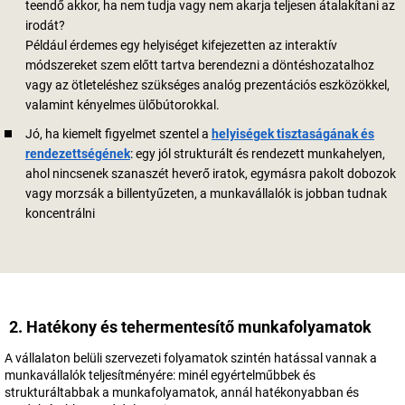
teendő akkor, ha nem tudja vagy nem akarja teljesen átalakítani az
irodát?
Például érdemes egy helyiséget kifejezetten az interaktív
módszereket szem előtt tartva berendezni a döntéshozatalhoz
vagy az ötleteléshez szükséges analóg prezentációs eszközökkel,
valamint kényelmes ülőbútorokkal.
Jó, ha kiemelt figyelmet szentel a
helyiségek tisztaságának és
rendezettségének
: egy jól strukturált és rendezett munkahelyen,
ahol nincsenek szanaszét heverő iratok, egymásra pakolt dobozok
vagy morzsák a billentyűzeten, a munkavállalók is jobban tudnak
koncentrálni
2. Hatékony és tehermentesítő munkafolyamatok
A vállalaton belüli szervezeti folyamatok szintén hatással vannak a
munkavállalók teljesítményére: minél egyértelműbbek és
strukturáltabbak a munkafolyamatok, annál hatékonyabban és