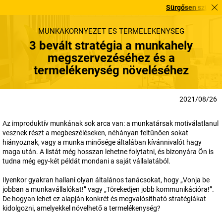
Sürgősen szüksége van r
MUNKAKÖRNYEZET ÉS TERMELÉKENYSÉG
3 bevált stratégia a munkahely
megszervezéséhez és a
termelékenység növeléséhez
2021/08/26
Az improduktív munkának sok arca van: a munkatársak motiválatlanul
vesznek részt a megbeszéléseken, néhányan feltűnően sokat
hiányoznak, vagy a munka minősége általában kívánnivalót hagy
maga után. A listát még hosszan lehetne folytatni, és bizonyára Ön is
tudna még egy-két példát mondani a saját vállalatából.
Ilyenkor gyakran hallani olyan általános tanácsokat, hogy „Vonja be
jobban a munkavállalókat!” vagy „Törekedjen jobb kommunikációra!”.
De hogyan lehet ez alapján konkrét és megvalósítható stratégiákat
kidolgozni, amelyekkel növelhető a termelékenység?