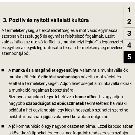
1
3. Pozitív és nyitott vállalati kultúra
2
A termelékenység, az elkötelezettség és a motiváció egymással
3
szorosan összefüggő és egymást feltételező fogalmak. Ezért
valószínűleg az utolsó terület, a „munkahelyi légkör” a legösszetettebb
4
és egyben az egyik legfontosabb téma a termelékenység növelése
szempontjából.
5
A
munka és a magánélet egyensúlya
, valamint a munkavállalók
munkaidőt érintő
döntési szabadsága
növeli a motivációt és
ezáltal a termelékenységet. Adjon lehetőséget a munkavállalóknak
a munkaidő rugalmas beosztására.
Bizonyos napokon tegye lehetővé a
home office-t
, vagy adjon
nagyobb
szabadságot az ebédszünetek
tekintetében: ha valaki
például a hét egyik napján egy kicsit hosszabb szünetet szeretne
beiktatni, másnap jöjjön valamivel korábban dolgozni.
A jó kommunikáció egy nagyon összetett téma. Ezzel kapcsolatban
a következő tippeket érdemes megfogadni: rendszeresen szánjon