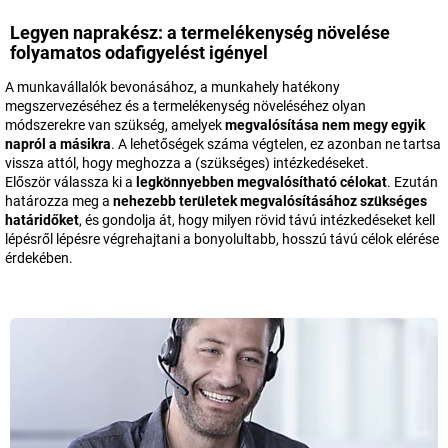
Legyen naprakész: a termelékenység növelése
folyamatos odafigyelést igényel
A munkavállalók bevonásához, a munkahely hatékony
megszervezéséhez és a termelékenység növeléséhez olyan
módszerekre van szükség, amelyek
megvalósítása nem megy egyik
napról a másikra
. A lehetőségek száma végtelen, ez azonban ne tartsa
vissza attól, hogy meghozza a (szükséges) intézkedéseket.
Először válassza ki a
legkönnyebben megvalósítható célokat
. Ezután
határozza meg a
nehezebb területek megvalósításához szükséges
határidőket
, és gondolja át, hogy milyen rövid távú intézkedéseket kell
lépésről lépésre végrehajtani a bonyolultabb, hosszú távú célok elérése
érdekében.