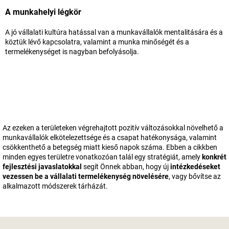
A munkahelyi légkör
A jó vállalati kultúra hatással van a munkavállalók mentalitására és a
köztük lévő kapcsolatra, valamint a munka minőségét és a
termelékenységet is nagyban befolyásolja.
Az ezeken a területeken végrehajtott pozitív változásokkal növelhető a
munkavállalók elkötelezettsége és a csapat hatékonysága, valamint
csökkenthető a betegség miatt kieső napok száma. Ebben a cikkben
minden egyes területre vonatkozóan talál egy stratégiát, amely
konkrét
fejlesztési javaslatokkal
segít Önnek abban, hogy új
intézkedéseket
vezessen be a vállalati termelékenység növelésére
, vagy bővítse az
alkalmazott módszerek tárházát.