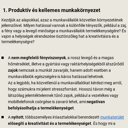
1. Produktív és kellemes munkakörnyezet
Kezdjük az alapokkal, azaz a munkavállalók közvetlen környezetének
jellemzőivel. Milyen hatással vannak a különféle tényezők, például a zaj,
a fény vagy a levegő minősége a munkavállalók termelékenységére? És
vajon a helyiségek elrendezése ösztönzőleg hat a kreativitásra és a
termelékenységre?
A
nem megfelelő fényviszonyok
, a rossz levegő és a magas
hőmérséklet, illetve a gyártási vagy raktárhelyiségekből átszűrődő
zajok
nemcsak a munkát zavarják, hanem adott esetben a
munkavállalók egészségére is káros hatással lehetnek.
Az a legjobb, ha közvetlenül a munkavállalókat kérdezi meg arról,
hogy számukra mi jelent stresszforrást. Hosszú távon még a
látszólag jelentéktelennek tűnő zajok, például a vezetékes vagy
mobiltelefonok csörgése is zavaró lehet, ami
negatívan
befolyásolhatja a termelékenységet
.
A
nyitott
, többszemélyes íróasztalokkal berendezett
munkaterület
elősegíti a kreativitást és a termelékenységet
. És hogy mi a