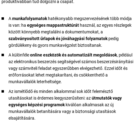
produktívabban tud dolgozni a csapat.
A
munkafolyamatok
hatékonyabb megszervezésének több módja
is van: ha
egységes mappastruktúrát
használ, az egyes részlegek
között könnyebb megtalálni a dokumentumokat, a
szabványosított űrlapok és jóváhagyási folyamatok
pedig
gördülékeny és gyors munkavégzést biztosítanak.
A különféle
online eszközök és automatizált megoldások
, például
az elektronikus beszerzés segítségével számos beszerzésirányítási
vagy számviteli feladat egyszerűbben elvégezhető. Ezzel időt és
erőforrásokat lehet megtakarítani, és csökkenthető a
munkavállalók leterheltsége.
Az ismétlődő és minden alkalommal sok időt felemésztő
utasításokat is érdemes leegyszerűsíteni: az
útmutatók vagy
egységes képzési programok
kiválóan alkalmasak az új
munkavállalók betanítására vagy a biztonsági utasítások
elsajátítására.