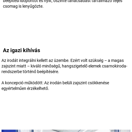
beépítési időpontot és nyílt, őszinte tanácsadást tartalmazó teljes
csomag is lenyűgözte.
Az igazi kihívás
Az irodát integrálni kellett az üzembe. Ezért volt szükség – a magas
zajszint miatt – kiváló minőségű, hangszigetelő elemek csarnokiroda-
rendszerbe történő beépítésére.
A koncepció működött: Az irodán belüli zajszint csökkenése
egyértelműen érzékelhető.