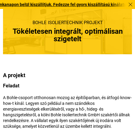
l kiszállítjuk. Fedezze fel gyors kiszállítású kínálatunkat itt
BOHLE ISOLIERTECHNIK PROJEKT
Tökéletesen integrált, optimálisan
szigetelt
A projekt
Feladat
A Bohle-csoport otthonosan mozog az építőiparban, és átfogó know-
how-t kínál. Legyen szó például a nem szándékos
energiaveszteségek elkerüléséről, vagy a hő-, hideg- és
hangszigetelésről, a kölni Bohle Isoliertechnik GmbH szakértői állnak
rendelkezésre. A vállalat egyik ilyen szakértőjének új irodára volt
szüksége, amelyet közvetlenül az üzembe kellett integrálni.