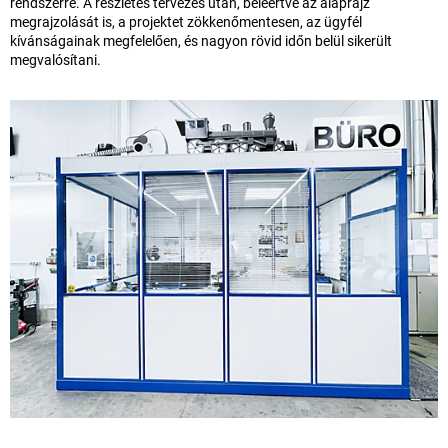
rendszerre. A részletes tervezés után, beleértve az alaprajz
megrajzolását is, a projektet zökkenőmentesen, az ügyfél
kívánságainak megfelelően, és nagyon rövid időn belül sikerült
megvalósítani.