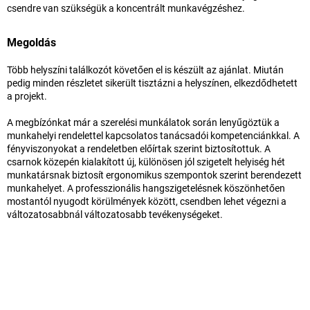
csendre van szükségük a koncentrált munkavégzéshez.
Megoldás
Több helyszíni találkozót követően el is készült az ajánlat. Miután
pedig minden részletet sikerült tisztázni a helyszínen, elkezdődhetett
a projekt.
A megbízónkat már a szerelési munkálatok során lenyűgöztük a
munkahelyi rendelettel kapcsolatos tanácsadói kompetenciánkkal. A
fényviszonyokat a rendeletben előírtak szerint biztosítottuk. A
csarnok közepén kialakított új, különösen jól szigetelt helyiség hét
munkatársnak biztosít ergonomikus szempontok szerint berendezett
munkahelyet. A professzionális hangszigetelésnek köszönhetően
mostantól nyugodt körülmények között, csendben lehet végezni a
változatosabbnál változatosabb tevékenységeket.