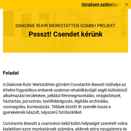
Sürgősen szüksége van rá? Válogatott
DIAKONIE RUHR WERKSTÄTTEN GGMBH PROJEKT
Pssszt! Csendet kérünk
Feladat
A Diakonie Ruhr Werkstätten gGmbH Constantin Bewatt műhelye az
értelmi fogyatékos emberek szakmai rehabilitációját segíti különböző
alkalmazási területeken, például fémmegmunkálás, virágkötészet,
háztartás, porszórás, textilfeldolgozás, digitális archiválás,
csomagolás, komissiózás. Többek között itt szerelik össze a
gyerekeknek készült, népszerű futóbicikliket.
Constantin Bewatt a csarnokon belül külön helyiséget szeretett volna
kialakítani azon munkatársak számára, akiknek extra nyugalomra és