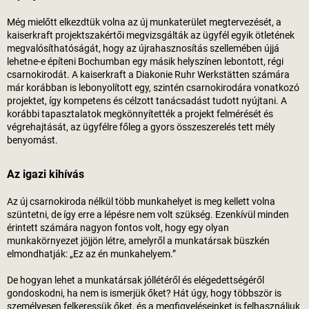
Még mielőtt elkezdtük volna az új munkaterület megtervezését, a
kaiserkraft
projektszakértői megvizsgálták az ügyfél egyik ötletének
megvalósíthatóságát, hogy az újrahasznosítás szellemében újjá
lehetne-e építeni Bochumban egy másik helyszínen lebontott, régi
csarnokirodát. A
kaiserkraft
a Diakonie Ruhr Werkstätten számára
már korábban is lebonyolított egy, szintén csarnokirodára vonatkozó
projektet, így kompetens és célzott tanácsadást tudott nyújtani. A
korábbi tapasztalatok megkönnyítették a projekt felmérését és
végrehajtását, az ügyfélre főleg a gyors összeszerelés tett mély
benyomást.
Az igazi kihívás
Az új csarnokiroda nélkül több munkahelyet is meg kellett volna
szüntetni, de így erre a lépésre nem volt szükség. Ezenkívül minden
érintett számára nagyon fontos volt, hogy egy olyan
munkakörnyezet jöjjön létre, amelyről a munkatársak büszkén
elmondhatják: „Ez az én munkahelyem.”
De hogyan lehet a munkatársak jóllétéről és elégedettségéről
gondoskodni, ha nem is ismerjük őket? Hát úgy, hogy többször is
személyesen felkeressük őket, és a megfigyeléseinket is felhasználjuk