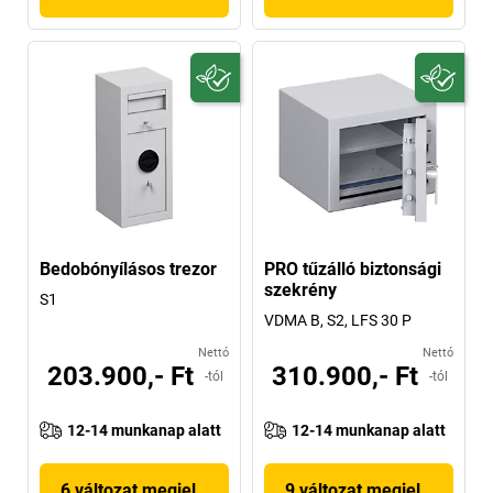
Bedobónyílásos trezor
PRO tűzálló biztonsági
szekrény
S1
VDMA B, S2, LFS 30 P
Nettó
Nettó
203.900,- Ft
310.900,- Ft
-tól
-tól
12-14 munkanap alatt
12-14 munkanap alatt
6 változat megjelenítése
9 változat megjelenítése