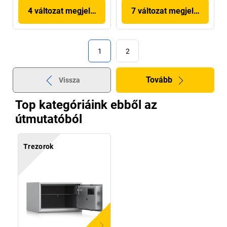
4 változat megjelenítése
7 változat megjelenítése
1
2
Tovább
Vissza
Top kategóriáink ebből az
útmutatóból
Trezorok