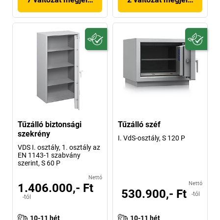
Tűzálló biztonsági
Tűzálló széf
szekrény
I. VdS-osztály, S 120 P
VDS I. osztály, 1. osztály az
EN 1143-1 szabvány
szerint, S 60 P
Nettó
Nettó
1.406.000,- Ft
530.900,- Ft
-tól
-tól
10-11 hét
10-11 hét