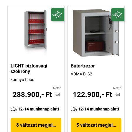
LIGHT biztonsági
Bútortrezor
szekrény
VDMA B, S2
könnyű típus
Nettó
Nettó
288.900,- Ft
122.900,- Ft
-tól
-tól
12-14 munkanap alatt
12-14 munkanap alatt
8 változat megjelenítése
5 változat megjelenítése