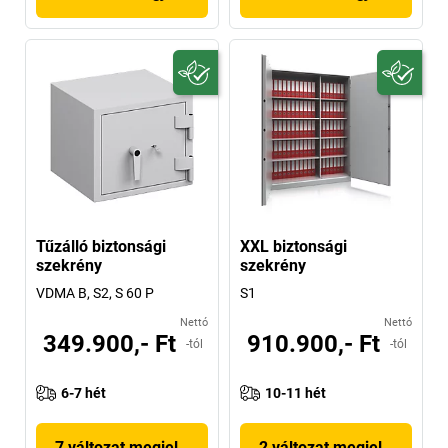
Tűzálló biztonsági
XXL biztonsági
szekrény
szekrény
VDMA B, S2, S 60 P
S1
Nettó
Nettó
349.900,- Ft
910.900,- Ft
-tól
-tól
6-7 hét
10-11 hét
7 változat megjelenítése
2 változat megjelenítése