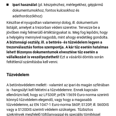
Ipari használat
(pl. készpénzhez, mérlegekhez, gépjármű
dokumentumokhoz, fontos kulcsokhoz és
adathordozókhoz)
Készítse el nyugodtan valamennyi dolog, ill. dokumentum
listáját, amelyet a trezorban védeni szeretne. Tervezze be a
jövőben még felmerülő értéktárgyakat is. Meg fog lepődni, hogy
a helyigény mennyivel nagyobb, mint ahogy eredetileg gondolta.
A biztonsági osztály, ill. a betörés- és tűzvédelem legyen a
trezorválasztás fontos szempontja. A kár tűz esetén hatalmas
lehet! Bizonyos dokumentumok elvesztése tűz esetén a
vállalkozást is veszélyeztetheti!
Ezt a vásárlói döntés során
feltétlenül számításba kell venni.
Tűzvédelem
A betörésvédelem mellett - valamint az ipari és magán szférában
is - hangsúlyt kell fektetni a tűzvédelemre. Ennek kapcsán
ellenőrizni kell, hogy az LFS30P, prEN 15659 Euro-norma szerinti
könnyű tűzvédelem elegendő, vagy hogy a magasabb
tűzvédelemre, az EN 1047-1 Euro-norma S60P, S120P, ill. S60DIS
vagy a S120DIS szerinti védelem szükséges. Tűzbiztos
szekrények megfelelő töltőanyaggal és speciális tömítéssel