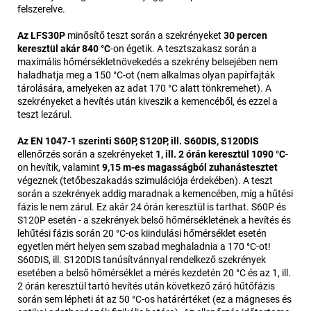
felszerelve.
Az LFS30P
minősítő teszt során a szekrényeket
30 percen
keresztül akár 840 °C
-on égetik. A tesztszakasz során a
maximális hőmérsékletnövekedés a szekrény belsejében nem
haladhatja meg a 150 °C-ot (nem alkalmas olyan papírfajták
tárolására, amelyeken az adat 170 °C alatt tönkremehet). A
szekrényeket a hevítés után kiveszik a kemencéből, és ezzel a
teszt lezárul.
Az EN 1047-1 szerinti S60P, S120P, ill. S60DIS, S120DIS
ellenőrzés során a szekrényeket
1, ill. 2 órán keresztül 1090 °C
-
on hevítik, valamint
9,15 m-es magasságból zuhanástesztet
végeznek (tetőbeszakadás szimulációja érdekében). A teszt
során a szekrények addig maradnak a kemencében, míg a hűtési
fázis le nem zárul. Ez akár 24 órán keresztül is tarthat. S60P és
S120P esetén - a szekrények belső hőmérsékletének a hevítés és
lehűtési fázis során 20 °C-os kiindulási hőmérséklet esetén
egyetlen mért helyen sem szabad meghaladnia a 170 °C-ot!
S60DIS, ill. S120DIS tanúsítvánnyal rendelkező szekrények
esetében a belső hőmérséklet a mérés kezdetén 20 °C és az 1, ill.
2 órán keresztül tartó hevítés után következő záró hűtőfázis
során sem lépheti át az 50 °C-os határértéket (ez a mágneses és