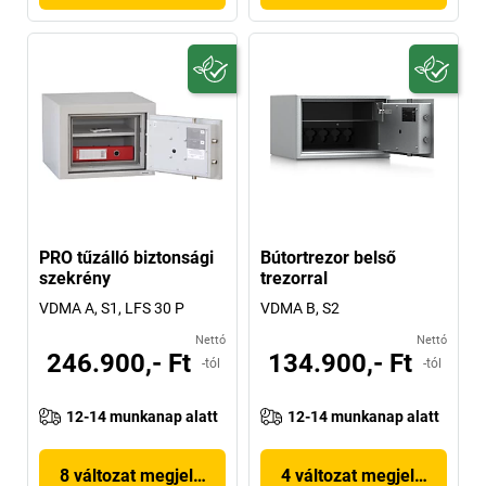
PRO tűzálló biztonsági
Bútortrezor belső
szekrény
trezorral
VDMA A, S1, LFS 30 P
VDMA B, S2
Nettó
Nettó
246.900,- Ft
134.900,- Ft
-tól
-tól
12-14 munkanap alatt
12-14 munkanap alatt
8 változat megjelenítése
4 változat megjelenítése