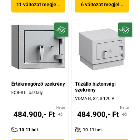
11 változat megjelenítése
6 változat megjelenítése
Értékmegőrző szekrény
Tűzálló biztonsági
szekrény
ECB-S II. osztály
VDMA B, S2, S 120 P
Nettó
Nettó
484.900,- Ft
484.900,- Ft
-tól
-tól
10-11 hét
10-11 hét