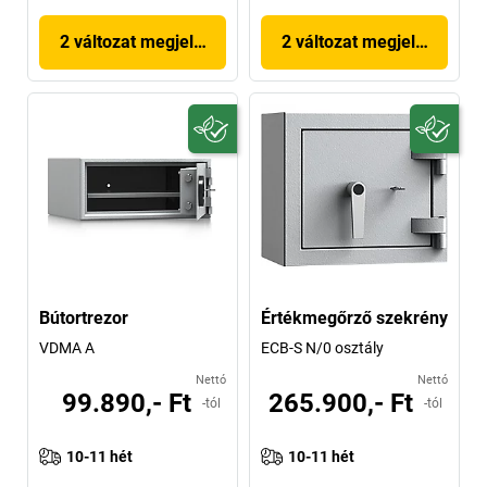
2 változat megjelenítése
2 változat megjelenítése
Bútortrezor
Értékmegőrző szekrény
VDMA A
ECB-S N/0 osztály
Nettó
Nettó
99.890,- Ft
265.900,- Ft
-tól
-tól
10-11 hét
10-11 hét