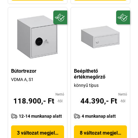
Bútortrezor
Beépíthető
értékmegőrző
VDMA A, S1
könnyű típus
Nettó
Nettó
118.900,- Ft
44.390,- Ft
-tól
-tól
12-14 munkanap alatt
4 munkanap alatt
3 változat megjelenítése
8 változat megjelenítése