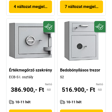
4 változat megjelenítése
7 változat megjelenítése
Értékmegőrző szekrény
Bedobónyílásos trezor
ECB-S I. osztály
S2
Nettó
Nettó
386.900,- Ft
516.900,- Ft
-tól
-tól
10-11 hét
10-11 hét