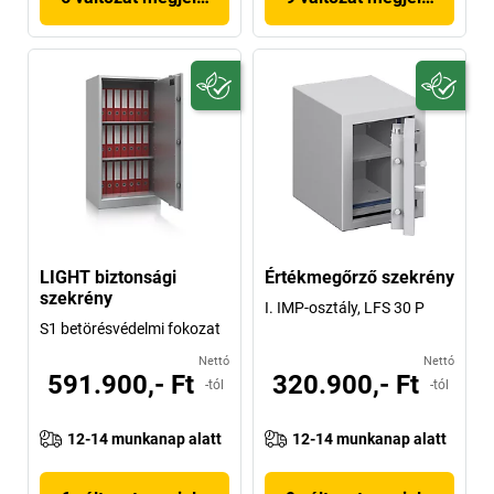
LIGHT biztonsági
Értékmegőrző szekrény
szekrény
I. IMP-osztály, LFS 30 P
S1 betörésvédelmi fokozat
Nettó
Nettó
591.900,- Ft
320.900,- Ft
-tól
-tól
12-14 munkanap alatt
12-14 munkanap alatt