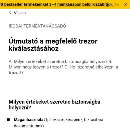
termékeinket 3–4 munkanapon belül kiszállítjuk. Fedezze fel gyors kisz
Vissza
IRODAI TERMÉKTANÁCSADÓ
Útmutató a megfelelő trezor
kiválasztásához
A: Milyen értékeket szeretne biztonságba helyezni? B:
Milyen nagy legyen a trezor? C: Hol szeretné elhelyezni a
trezort?
Milyen értékeket szeretne biztonságba
helyezni?
Magánhasználat
(pl. ékszer, készpénz, biztosítási
dokumentumok)