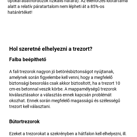
optikai adathordozók fizikális határa). Az ellenőrzés időtartama
alatt a relatív páratartalom nem lépheti át a 85%-os
határértéket!
Hol szeretné elhelyezni a trezort?
Falba beépíthető
A fali trezorok nagyon jó betörésbiztonságot nyújtanak,
amelynek során figyelembe kell venni, hogy a megfelelő
biztonsági besorolás csak akkor biztosított, ha a trezort 10
cm-es betonnal veszik körbe. A mappamélységű trezorok
kiválasztásakor a választás ennek kapcsán problémát
okozhat. Ennek során megfelelő magasságú és szélességű
trezort kell választani.
Bútortrezorok
Ezeket a trezorokat a szekrényben a hátfalon kell elhelyezni, ill.