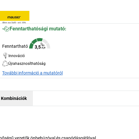
Fenntarthatósági mutató:
Fenntartható
Innováció
Újrahasznosíthatóság
További információ a mutatóról
Kombinációk
 minőségű vezetők önbehúzóval és csapódásgátlóval.