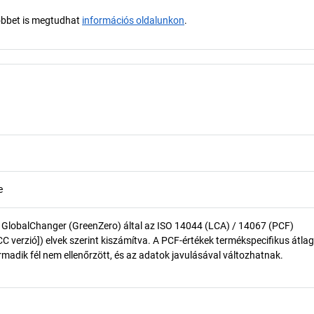
öbbet is megtudhat
információs oldalunkon
.
e
 GlobalChanger (GreenZero) által az ISO 14044 (LCA) / 14067 (PCF)
 verzió]) elvek szerint kiszámítva. A PCF-értékek termékspecifikus átlag
madik fél nem ellenőrzött, és az adatok javulásával változhatnak.