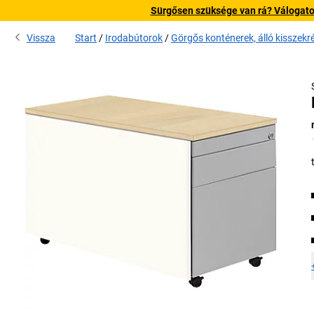
Sürgősen szüksége van rá? Válogatott
Vissza
Start
Irodabútorok
Görgős konténerek, álló kisszekr