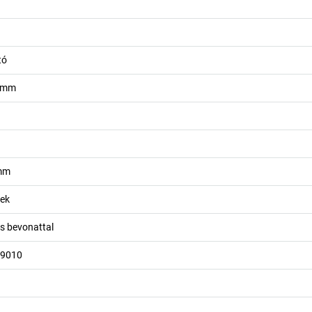
tó
mm
mm
rek
os bevonattal
L 9010