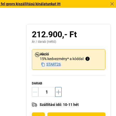
l gyors kiszállítású kínálatunkat itt
212.900,- Ft
Ár /
darab
(nettó)
Akció
15% kedvezmény* a kóddal:
i
START26
DARAB
Szállítási idő
:
10-11 hét