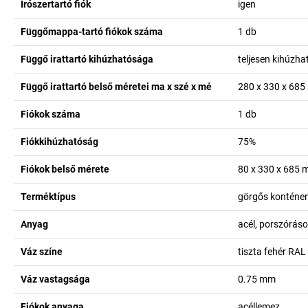
Írószertartó fiók
igen
Függőmappa-tartó fiókok száma
1
db
Függő irattartó kihúzhatósága
teljesen kihúzha
Függő irattartó belső méretei ma x szé x mé
280 x 330 x 685
Fiókok száma
1
db
Fiókkihúzhatóság
75%
Fiókok belső mérete
80 x 330 x 685
Terméktípus
görgős konténe
Anyag
acél, porszórás
Váz színe
tiszta fehér RA
Váz vastagsága
0.75
mm
Fiókok anyaga
acéllemez