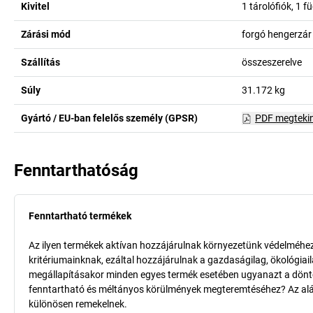
Kivitel
1 tárolófiók, 1
Zárási mód
forgó hengerzár
Szállítás
összeszerelve
Súly
31.172
kg
Gyártó / EU-ban felelős személy (GPSR)
PDF megteki
Fenntarthatóság
Fenntartható termékek
Az ilyen termékek aktívan hozzájárulnak környezetünk védelméhez 
kritériumainknak, ezáltal hozzájárulnak a gazdaságilag, ökológia
megállapításakor minden egyes termék esetében ugyanazt a döntő k
fenntartható és méltányos körülmények megteremtéséhez? Az aláb
különösen remekelnek.