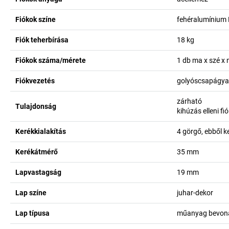
Fiókok színe
fehéralumínium
Fiók teherbírása
18
kg
Fiókok száma/mérete
1 db ma x szé x
Fiókvezetés
golyóscsapágyaz
zárható
Tulajdonság
kihúzás elleni fi
Kerékkialakítás
4 görgő, ebből k
Kerékátmérő
35
mm
Lapvastagság
19
mm
Lap színe
juhar-dekor
Lap típusa
műanyag bevon