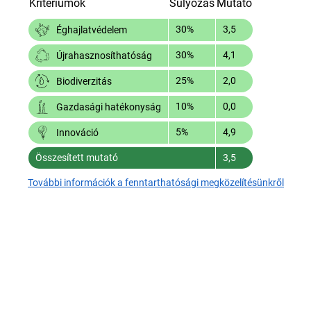
Kritériumok
Súlyozás
Mutató
30%
3,5
Éghajlatvédelem
30%
4,1
Újrahasznosíthatóság
25%
2,0
Biodiverzitás
10%
0,0
Gazdasági hatékonyság
5%
4,9
Innováció
Összesített mutató
3,5
További információk a fenntarthatósági megközelítésünkről