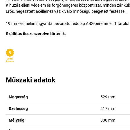
Kihúzás elleni védelem és forgóhengeres központi zár, minden zár kü
Erős, hegesztett acéllemez váz kiváló minőségű beégetett festéssel.
19 mm-es melamingyanta bevonatú fedőlap ABS-peremmel. 1 tárolófiók, 
Szállítás összeszerelve történik.
Műszaki adatok
Magasság
529
mm
Szélesség
417
mm
Mélység
800
mm