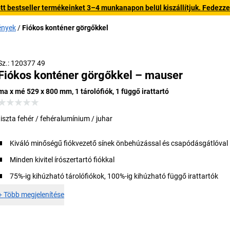
 bestseller termékeinket 3–4 munkanapon belül kiszállítjuk. Fedezze fe
ények
Fiókos konténer görgőkkel
Sz.: 120377 49
Fiókos konténer görgőkkel – mauser
ma x mé 529 x 800 mm, 1 tárolófiók, 1 függő irattartó
tiszta fehér / fehéralumínium / juhar
Kiváló minőségű fiókvezető sínek önbehúzással és csapódásgátlóval
Minden kivitel írószertartó fiókkal
75%-ig kihúzható tárolófiókok, 100%-ig kihúzható függő irattartók
+
Több megjelenítése