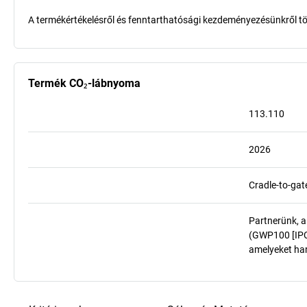
A termékértékelésről és fenntarthatósági kezdeményezésünkről t
Termék CO₂-lábnyoma
113.110
2026
Cradle-to-gat
Partnerünk, a
(GWP100 [IPCC
amelyeket har