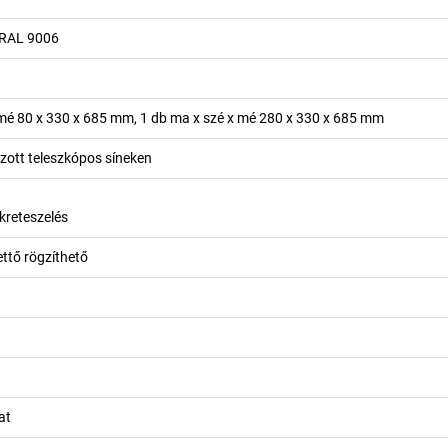
 RAL 9006
 mé 80 x 330 x 685 mm, 1 db ma x szé x mé 280 x 330 x 685 mm
ott teleszkópos síneken
ókreteszelés
ettő rögzíthető
at