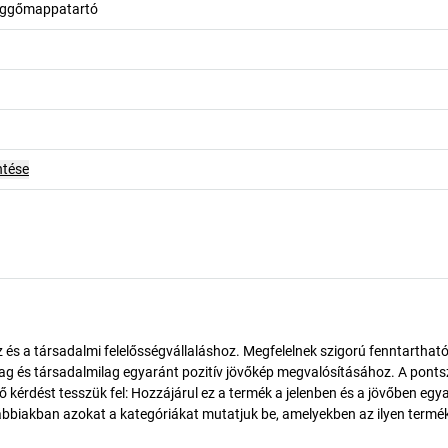
 függőmappatartó
ntése
és a társadalmi felelősségvállaláshoz. Megfelelnek szigorú fenntarthat
ilag és társadalmilag egyaránt pozitív jövőkép megvalósításához. A pont
érdést tesszük fel: Hozzájárul ez a termék a jelenben és a jövőben egy
biakban azokat a kategóriákat mutatjuk be, amelyekben az ilyen termé