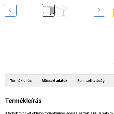
Termékleírás
Műszaki adatok
Fenntarthatóság
Termékleírás
A fiókok mindkét oldalon fogantyúmélyedéssel és zárt aljjal. Kiváló