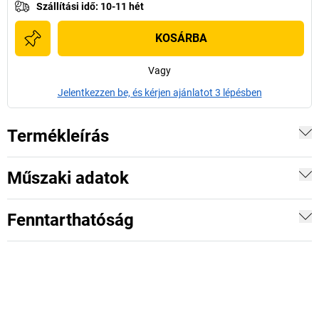
Szállítási idő
:
10-11 hét
KOSÁRBA
Vagy
Jelentkezzen be, és kérjen ajánlatot 3 lépésben
Termékleírás
Műszaki adatok
Fenntarthatóság