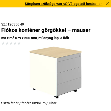
Sürgősen szüksége van rá? Válogatott bestseller termékein
Sz.: 120356 49
Fiókos konténer görgőkkel – mauser
ma x mé 579 x 600 mm, műanyag lap, 3 fiók
tiszta fehér / fehéralumínium / juhar