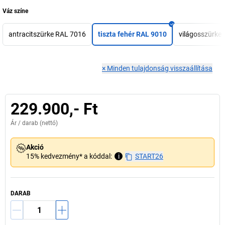
Váz színe
antracitszürke RAL 7016
tiszta fehér RAL 9010
világosszürke
×
Minden tulajdonság visszaállítása
229.900,- Ft
Ár /
darab
(nettó)
Akció
15% kedvezmény* a kóddal:
i
START26
DARAB