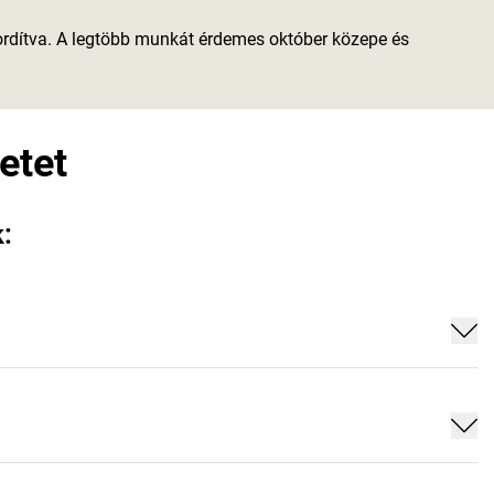
fordítva. A legtöbb munkát érdemes október közepe és
etet
k: