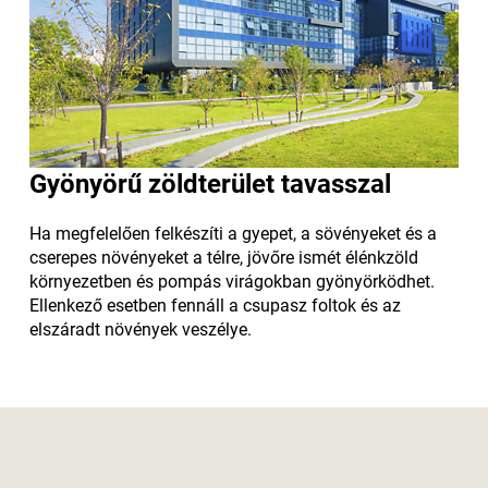
Gyönyörű zöldterület tavasszal
Ha megfelelően felkészíti a gyepet, a sövényeket és a
cserepes növényeket a télre, jövőre ismét élénkzöld
környezetben és pompás virágokban gyönyörködhet.
Ellenkező esetben fennáll a csupasz foltok és az
elszáradt növények veszélye.