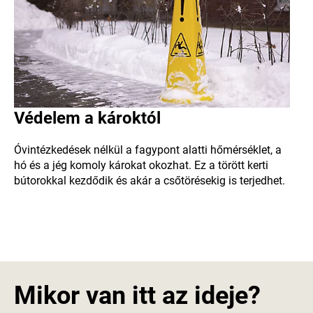
Védelem a károktól
Óvintézkedések nélkül a fagypont alatti hőmérséklet, a
hó és a jég komoly károkat okozhat. Ez a törött kerti
bútorokkal kezdődik és akár a csőtörésekig is terjedhet.
Mikor van itt az ideje?