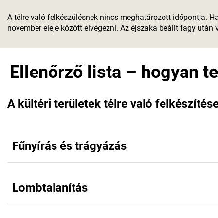
A télre való felkészülésnek nincs meghatározott időpontja. H
november eleje között elvégezni. Az éjszaka beállt fagy utá
Ellenőrző lista – hogyan te
A kültéri területek télre való felkészít
Fűnyírás és trágyázás
Lombtalanítás