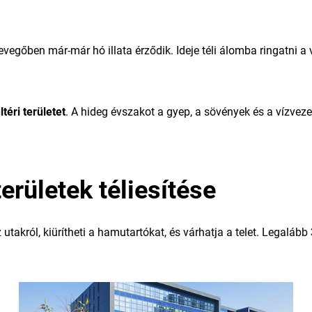
levegőben már-már hó illata érződik. Ideje téli álomba ringatni a v
téri területet
. A hideg évszakot a gyep, a sövények és a vízvez
erületek téliesítése
utakról, kiürítheti a hamutartókat, és várhatja a telet. Legalább