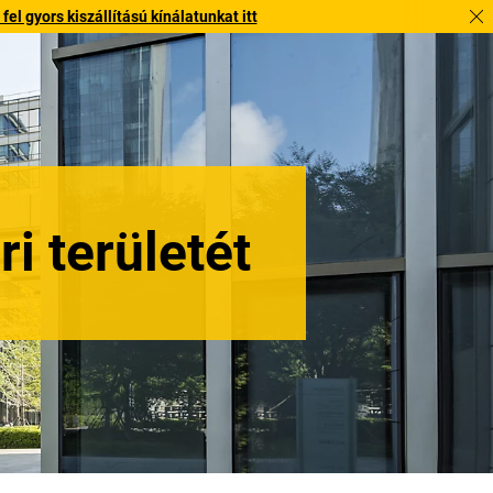
l gyors kiszállítású kínálatunkat itt
ri területét