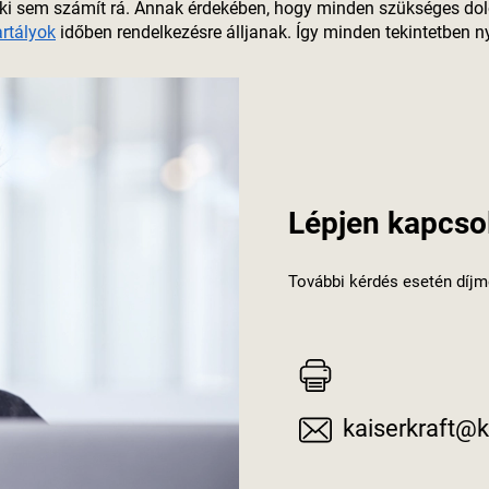
senki sem számít rá. Annak érdekében, hogy minden szükséges do
rtályok
időben rendelkezésre álljanak. Így minden tekintetben 
Lépjen kapcso
További kérdés esetén díjm
kaiserkraft@k