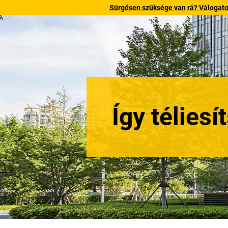
Sürgősen szüksége van rá? Válogatott
Így téliesí