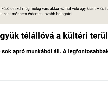
a késő ősszel még meleg van, akkor várhat vele egy kicsit – és 
n viszont már nem érdemes tovább halogatni.
gyük télállóvá a kültéri terül
ése sok apró munkából áll. A legfontosabba