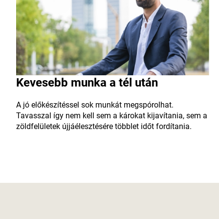
Kevesebb munka a tél után
A jó előkészítéssel sok munkát megspórolhat.
Tavasszal így nem kell sem a károkat kijavítania, sem a
zöldfelületek újjáélesztésére többlet időt fordítania.