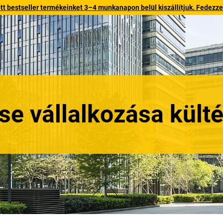
 bestseller termékeinket 3–4 munkanapon belül kiszállítjuk. Fedezze fe
tse vállalkozása külté