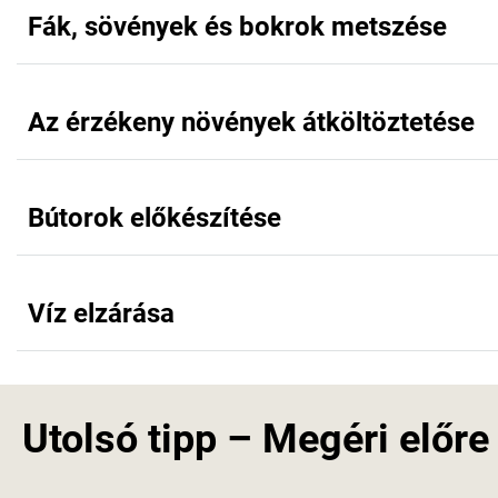
Fák, sövények és bokrok metszése
Az érzékeny növények átköltöztetése
Bútorok előkészítése
Víz elzárása
Utolsó tipp – Megéri előr