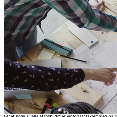
Lehet, hogy a vállalat több időt és erőforrást takarít meg, 