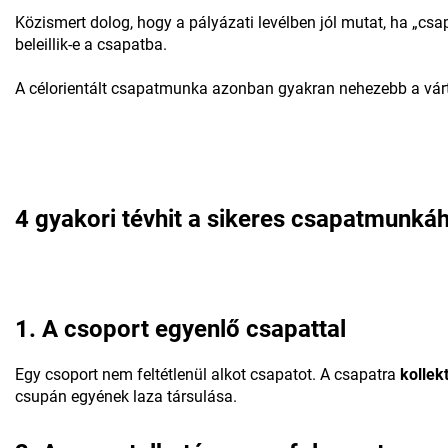
Közismert dolog, hogy a pályázati levélben jól mutat, ha „cs
beleillik-e a csapatba.
A célorientált csapatmunka azonban gyakran nehezebb a várt
4 gyakori tévhit a sikeres csapatmunká
1. A csoport egyenlő csapattal
Egy csoport nem feltétlenül alkot csapatot. A csapatra
kollek
csupán egyének laza társulása.