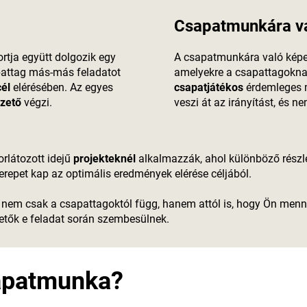
Csapatmunkára v
tja együtt dolgozik egy
A csapatmunkára való kép
pattag más-más feladatot
amelyekre a csapattagoknak
él
elérésében. Az egyes
csapatjátékos
érdemleges m
zető
végzi.
veszi át az irányítást, és 
rlátozott idejű
projekteknél
alkalmazzák, ahol különböző részl
erepet kap az optimális eredmények elérése céljából.
 nem csak a csapattagoktól függ, hanem attól is, hogy Ön mennyi
zetők e feladat során szembesülnek.
sapatmunka?