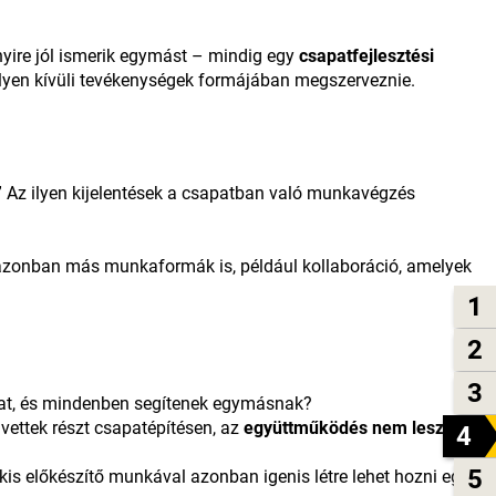
nnyire jól ismerik egymást – mindig egy
csapatfejlesztési
lyen kívüli tevékenységek formájában megszerveznie.
” Az ilyen kijelentések a csapatban való munkavégzés
k azonban más munkaformák is, például kollaboráció, amelyek
1
2
3
kat, és mindenben segítenek egymásnak?
ettek részt csapatépítésen, az
együttműködés nem lesz túl
4
5
is előkészítő munkával azonban igenis létre lehet hozni egy