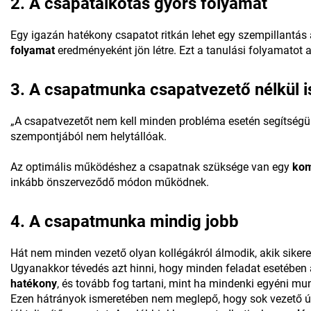
2. A csapatalkotás gyors folyamat
Egy igazán hatékony csapatot ritkán lehet egy szempillantás 
folyamat
eredményeként jön létre. Ezt a tanulási folyamato
3. A csapatmunka csapatvezető nélkül 
„A csapatvezetőt nem kell minden probléma esetén segítségül
szempontjából nem helytállóak.
Az optimális működéshez a csapatnak szüksége van egy
kom
inkább önszerveződő módon működnek.
4. A csapatmunka mindig jobb
Hát nem minden vezető olyan kollégákról álmodik, akik sike
Ugyanakkor tévedés azt hinni, hogy minden feladat esetében
hatékony
, és tovább fog tartani, mint ha mindenki egyéni m
Ezen hátrányok ismeretében nem meglepő, hogy sok vezető úgy 