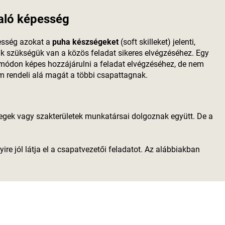
aló képesség
esség azokat a
puha készségeket
(soft skilleket) jelenti,
 szükségük van a közös feladat sikeres elvégzéséhez. Egy
ódon képes hozzájárulni a feladat elvégzéséhez, de nem
nem rendeli alá magát a többi csapattagnak.
egek vagy szakterületek munkatársai dolgoznak együtt. De a
re jól látja el a csapatvezetői feladatot. Az alábbiakban