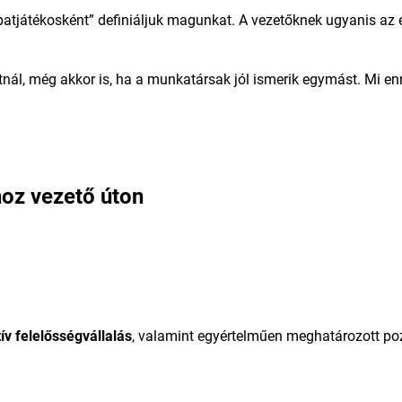
apatjátékosként” definiáljuk magunkat. A vezetőknek ugyanis az
nál, még akkor is, ha a munkatársak jól ismerik egymást. Mi e
hoz vezető úton
tív felelősségvállalás
, valamint egyértelműen meghatározott pozí