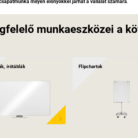
 csapatmunka milyen előnyökkel járhat a vállalat számára
.
gfelelő munkaeszközei a kö
k, írótáblák
Flipchartok