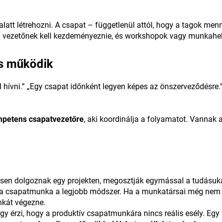
alatt létrehozni. A csapat – függetlenül attól, hogy a tagok me
t a vezetőnek kell kezdeményeznie, és workshopok vagy munkahe
is működik
 hívni.” „Egy csapat időnként legyen képes az önszerveződésre.
petens csapatvezetőre
, aki koordinálja a folyamatot. Vanna
resen dolgoznak egy projekten, megosztják egymással a tudásu
 a csapatmunka a legjobb módszer. Ha a munkatársai még nem v
unkát végezne.
érzi, hogy a produktív csapatmunkára nincs reális esély. Egy k