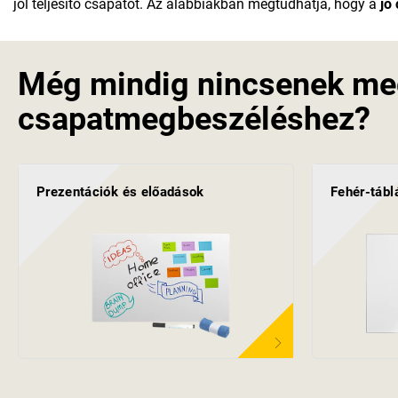
jól teljesítő csapatot. Az alábbiakban megtudhatja, hogy a
jó
Még mindig nincsenek me
csapatmegbeszéléshez?
Prezentációk és előadások
Fehér-táblá