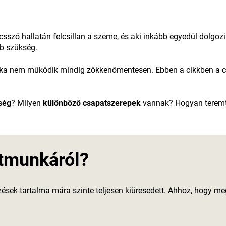
lcsszó hallatán felcsillan a szeme, és aki inkább egyedül dolgo
bb szükség.
nka nem működik mindig zökkenőmentesen. Ebben a cikkben a
ség
? Milyen
különböző csapatszerepek
vannak? Hogyan teremt
tmunkáról?
sek tartalma mára szinte teljesen kiüresedett. Ahhoz, hogy me