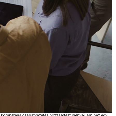
 a kompetens csapatvezetés hozzáértést igényel, amihez egy