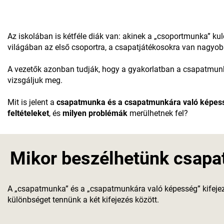
Az iskolában is kétféle diák van: akinek a „csoportmunka” ku
világában az első csoportra, a csapatjátékosokra van nagyo
A vezetők azonban tudják, hogy a gyakorlatban a csapatmu
vizsgáljuk meg.
Mit is jelent a
csapatmunka és a csapatmunkára való képes
feltételeket
, és
milyen problémák
merülhetnek fel?
Mikor beszélhetünk csapa
A „csapatmunka” és a „csapatmunkára való képesség” kifejezé
különbséget tennünk a két kifejezés között.