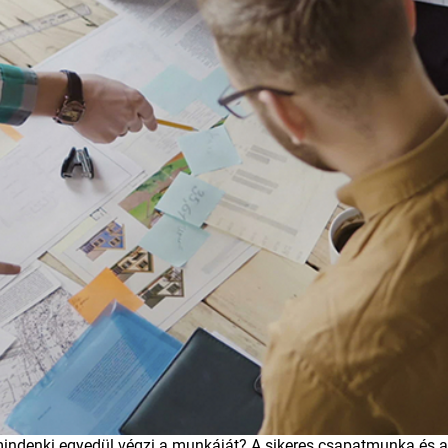
ha mindenki egyedül végzi a munkáját? A sikeres csapatmunka és