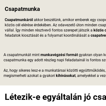
Csapatmunka
Csapatmunkáról
akkor beszélünk, amikor emberek egy csopor
közös cél elérése érdekében. Az odavezető úton minden csa
vállal. Így minden résztvevő fontos szerepet játszik a
közös c
feladatok kiosztását és a folyamat koordinálását a
csapatve
A csapatmunkát mint
munkavégzési formát
gyakran olyan ko
csapatmunka egy adott részleg napi feladatainál is fontos sz
Az, hogy sikeres lesz-e a munkatársai közötti együttműködés,
megismerheti azokat a gyakori
kihívásokat
, amelyekkel a ve
Létezik-e egyáltalán jó c