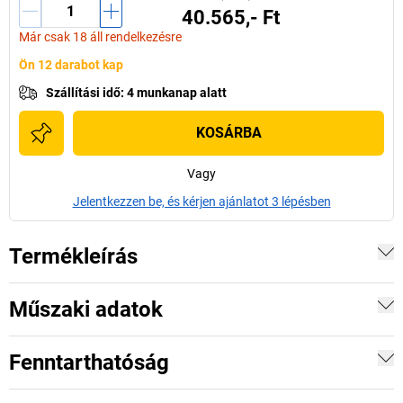
40.565,- Ft
Már csak 18 áll rendelkezésre
Ön 12 darabot kap
Szállítási idő
:
4 munkanap alatt
KOSÁRBA
Vagy
Jelentkezzen be, és kérjen ajánlatot 3 lépésben
Termékleírás
Műszaki adatok
Fenntarthatóság