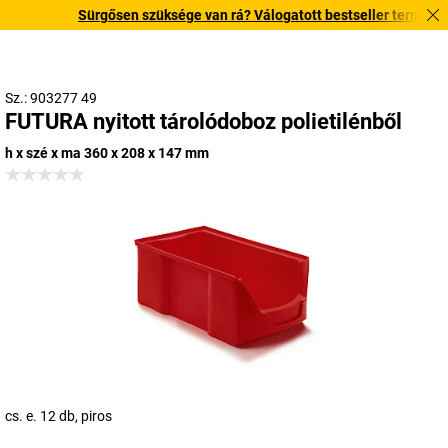
Sürgősen szüksége van rá? Válogatott bestseller termékeinket
Sz.: 903277 49
FUTURA nyitott tárolódoboz polietilénből
h x szé x ma 360 x 208 x 147 mm
cs. e. 12 db, piros