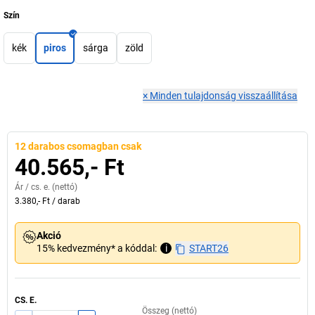
Szín
kék
piros
sárga
zöld
×
Minden tulajdonság visszaállítása
12 darabos csomagban csak
40.565,- Ft
Ár /
cs. e.
(nettó)
3.380,- Ft
/
darab
Akció
15% kedvezmény* a kóddal:
i
START26
CS. E.
Összeg (nettó)