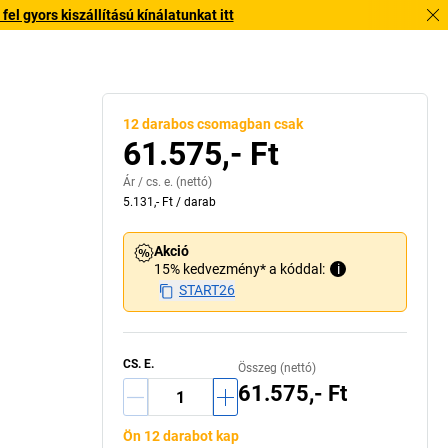
l gyors kiszállítású kínálatunkat itt
Külső szélesség 
12 darabos csomagban csak
61.575,- Ft
Ár /
cs. e.
(nettó)
5.131,- Ft
/
darab
Akció
15% kedvezmény* a kóddal:
i
START26
CS. E.
Összeg (nettó)
61.575,- Ft
Ön 12 darabot kap