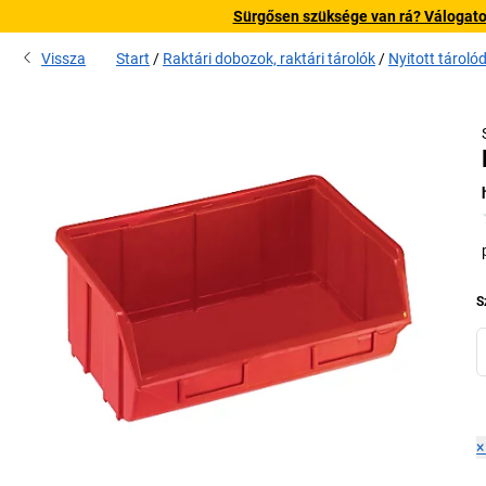
Sürgősen szüksége van rá? Válogatott
Vissza
Start
Raktári dobozok, raktári tárolók
Nyitott tárol
S