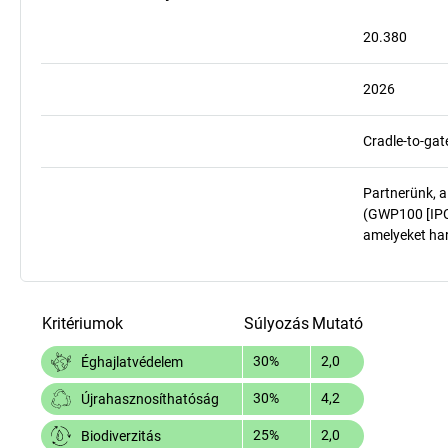
20.380
2026
Cradle-to-gat
Partnerünk, a
(GWP100 [IPCC
amelyeket har
Kritériumok
Súlyozás
Mutató
30%
2,0
Éghajlatvédelem
30%
4,2
Újrahasznosíthatóság
25%
2,0
Biodiverzitás