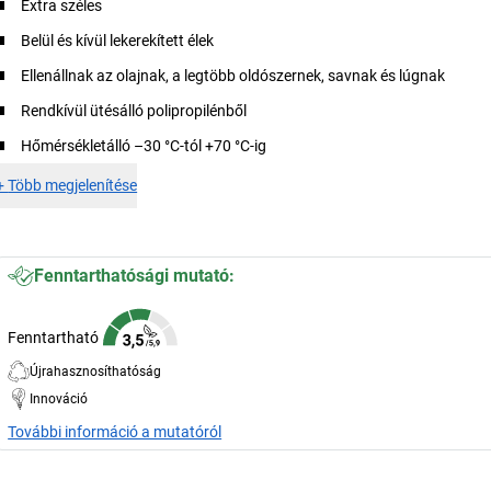
Extra széles
Belül és kívül lekerekített élek
Ellenállnak az olajnak, a legtöbb oldószernek, savnak és lúgnak
Rendkívül ütésálló polipropilénből
Hőmérsékletálló –30 °C-tól +70 °C-ig
+
Több megjelenítése
Fenntarthatósági mutató:
Fenntartható
Újrahasznosíthatóság
Innováció
További információ a mutatóról