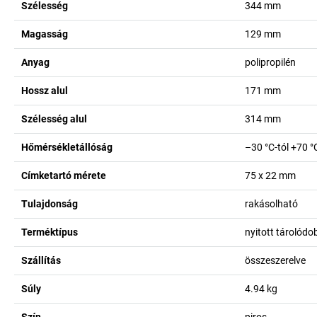
Szélesség
344
mm
Magasság
129
mm
Anyag
polipropilén
Hossz alul
171
mm
Szélesség alul
314
mm
Hőmérsékletállóság
–30 °C-tól +70 °
Címketartó mérete
75 x 22
mm
Tulajdonság
rakásolható
Terméktípus
nyitott tárolód
Szállítás
összeszerelve
Súly
4.94
kg