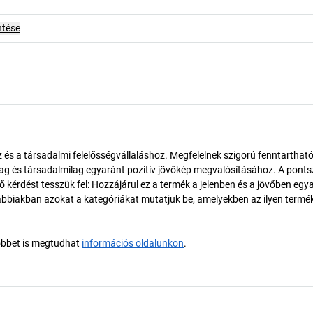
ntése
és a társadalmi felelősségvállaláshoz. Megfelelnek szigorú fenntarthat
ilag és társadalmilag egyaránt pozitív jövőkép megvalósításához. A pont
érdést tesszük fel: Hozzájárul ez a termék a jelenben és a jövőben egy
biakban azokat a kategóriákat mutatjuk be, amelyekben az ilyen termé
öbbet is megtudhat
információs oldalunkon
.