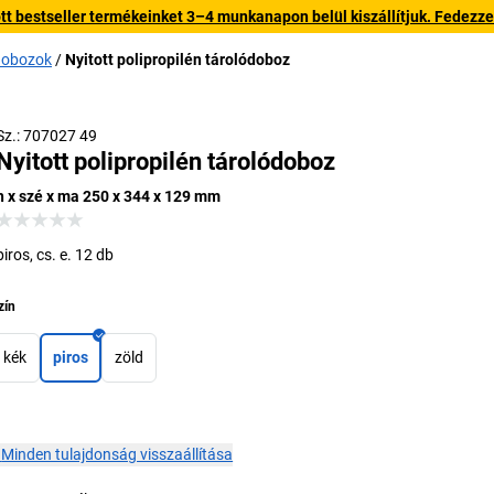
 bestseller termékeinket 3–4 munkanapon belül kiszállítjuk. Fedezze fe
ódobozok
Nyitott polipropilén tárolódoboz
Sz.: 707027 49
Nyitott polipropilén tárolódoboz
h x szé x ma 250 x 344 x 129 mm
piros, cs. e. 12 db
zín
kék
piros
zöld
×
Minden tulajdonság visszaállítása