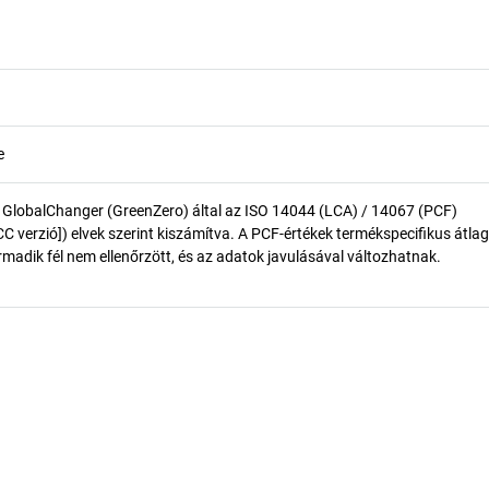
e
 GlobalChanger (GreenZero) által az ISO 14044 (LCA) / 14067 (PCF)
 verzió]) elvek szerint kiszámítva. A PCF-értékek termékspecifikus átlag
madik fél nem ellenőrzött, és az adatok javulásával változhatnak.