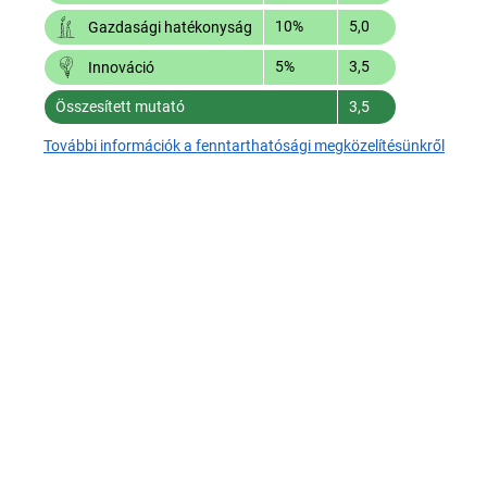
10%
5,0
Gazdasági hatékonyság
5%
3,5
Innováció
Összesített mutató
3,5
További információk a fenntarthatósági megközelítésünkről