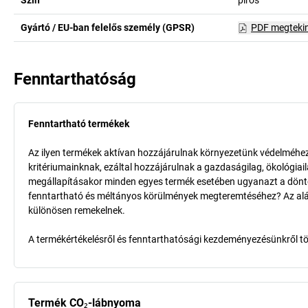
Szín
piros
Gyártó / EU-ban felelős személy (GPSR)
PDF megteki
Fenntarthatóság
Fenntartható termékek
Az ilyen termékek aktívan hozzájárulnak környezetünk védelméhez 
kritériumainknak, ezáltal hozzájárulnak a gazdaságilag, ökológia
megállapításakor minden egyes termék esetében ugyanazt a döntő k
fenntartható és méltányos körülmények megteremtéséhez? Az aláb
különösen remekelnek.
A termékértékelésről és fenntarthatósági kezdeményezésünkről t
Termék CO₂-lábnyoma