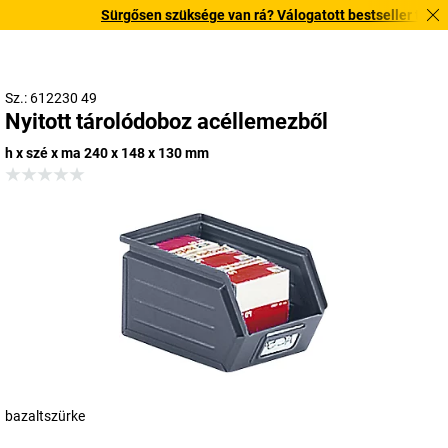
Sürgősen szüksége van rá? Válogatott bestseller termékein
Sz.: 612230 49
Nyitott tárolódoboz acéllemezből
h x szé x ma 240 x 148 x 130 mm
bazaltszürke