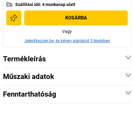
Szállítási idő
:
4 munkanap alatt
KOSÁRBA
Vagy
Jelentkezzen be, és kérjen ajánlatot 3 lépésben
Termékleírás
Műszaki adatok
Fenntarthatóság