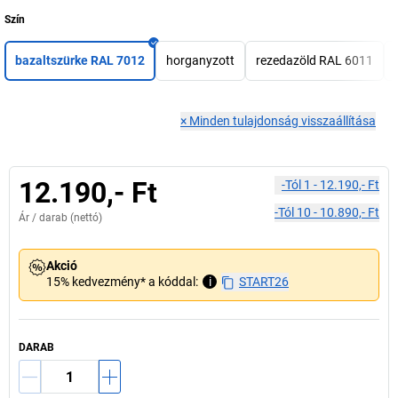
Szín
bazaltszürke RAL 7012
horganyzott
rezedazöld RAL 6011
×
Minden tulajdonság visszaállítása
12.190,- Ft
-tól
1
-
12.190,- Ft
-tól
10
-
10.890,- Ft
Ár /
darab
(nettó)
Akció
15% kedvezmény* a kóddal:
i
START26
DARAB