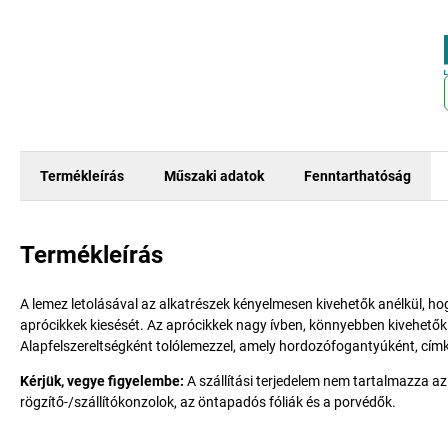
Termékleírás
Műszaki adatok
Fenntarthatóság
Termékleírás
A lemez letolásával az alkatrészek kényelmesen kivehetők anélkül, ho
aprócikkek kiesését. Az aprócikkek nagy ívben, könnyebben kivehetők
Alapfelszereltségként tolólemezzel, amely hordozófogantyúként, cím
Kérjük, vegye figyelembe:
A szállítási terjedelem nem tartalmazza az
rögzítő-/szállítókonzolok, az öntapadós fóliák és a porvédők.