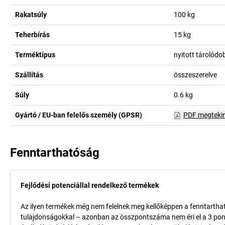
Rakatsúly
100
kg
Teherbírás
15
kg
Terméktípus
nyitott tárolód
Szállítás
összeszerelve
Súly
0.6
kg
Gyártó / EU-ban felelős személy (GPSR)
PDF megteki
Fenntarthatóság
Fejlődési potenciállal rendelkező termékek
Az ilyen termékek még nem felelnek meg kellőképpen a fenntarthat
tulajdonságokkal – azonban az összpontszáma nem éri el a 3 pon