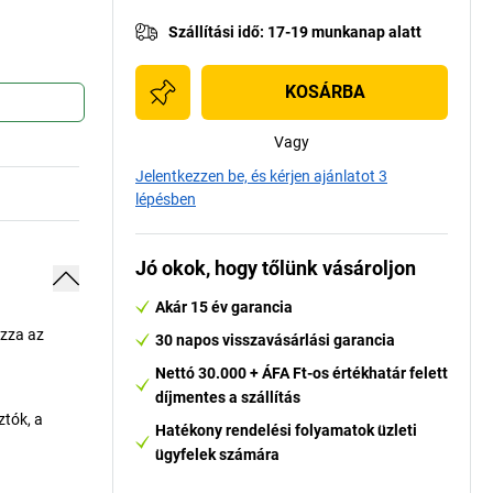
Szállítási idő
:
17-19 munkanap alatt
KOSÁRBA
Vagy
Jelentkezzen be, és kérjen ajánlatot 3
lépésben
Jó okok, hogy tőlünk vásároljon
Akár 15 év garancia
ozza az
30 napos visszavásárlási garancia
Nettó 30.000 + ÁFA Ft-os értékhatár felett
díjmentes a szállítás
ztók, a
Hatékony rendelési folyamatok üzleti
ügyfelek számára