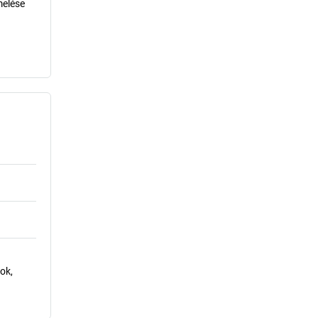
melése
ok,