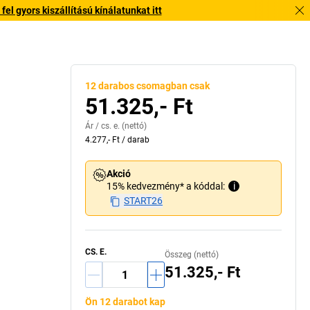
l gyors kiszállítású kínálatunkat itt
12 darabos csomagban csak
51.325,- Ft
Ár /
cs. e.
(nettó)
4.277,- Ft
/
darab
Akció
15% kedvezmény* a kóddal:
i
START26
CS. E.
Összeg (nettó)
51.325,- Ft
Ön 12 darabot kap