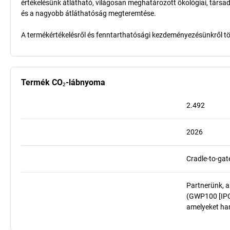
értékelésünk átlátható, világosan meghatározott ökológiai, társad
és a nagyobb átláthatóság megteremtése.
A termékértékelésről és fenntarthatósági kezdeményezésünkről t
Termék CO₂-lábnyoma
2.492
2026
Cradle-to-gat
Partnerünk, a
(GWP100 [IPCC
amelyeket har