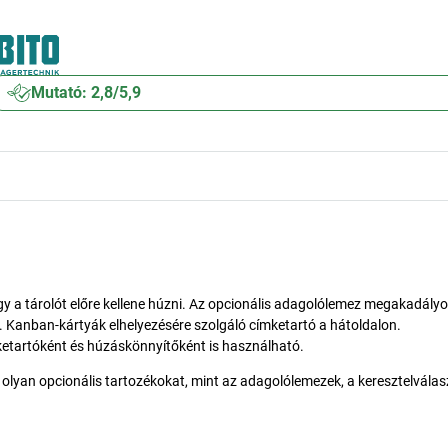
Mutató: 2,8/5,9
gy a tárolót előre kellene húzni. Az opcionális adagolólemez megakadály
. Kanban-kártyák elhelyezésére szolgáló címketartó a hátoldalon.
ketartóként és húzáskönnyítőként is használható.
 olyan opcionális tartozékokat, mint az adagolólemezek, a keresztelválas