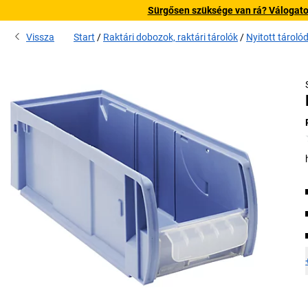
Sürgősen szüksége van rá? Válogatott
Vissza
Start
Raktári dobozok, raktári tárolók
Nyitott tárol