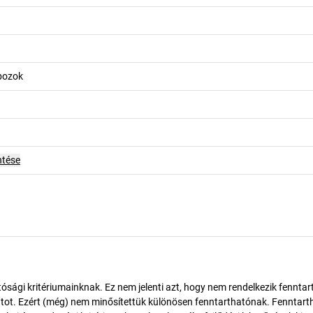
obozok
ntése
ósági kritériumainknak. Ez nem jelenti azt, hogy nem rendelkezik fenntar
tot. Ezért (még) nem minősítettük különösen fenntarthatónak. Fenntart