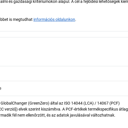
almi és gazdasági kritériumokon alapul. A cél a fejlődési lehetőségek kie
öbbet is megtudhat
információs oldalunkon
.
e
 GlobalChanger (GreenZero) által az ISO 14044 (LCA) / 14067 (PCF)
 verzió]) elvek szerint kiszámítva. A PCF-értékek termékspecifikus átlag
madik fél nem ellenőrzött, és az adatok javulásával változhatnak.