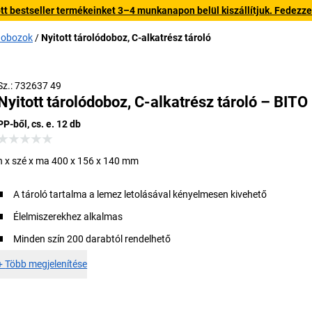
 bestseller termékeinket 3–4 munkanapon belül kiszállítjuk. Fedezze fe
ódobozok
Nyitott tárolódoboz, C-alkatrész tároló
Sz.: 732637 49
Nyitott tárolódoboz, C-alkatrész tároló – BITO
PP-ből, cs. e. 12 db
h x szé x ma 400 x 156 x 140 mm
A tároló tartalma a lemez letolásával kényelmesen kivehető
Élelmiszerekhez alkalmas
Minden szín 200 darabtól rendelhető
+
Több megjelenítése