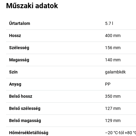
Műszaki adatok
Űrtartalom
5.7
l
Hossz
400
mm
Szélesség
156
mm
Magasság
140
mm
Szín
galambkék
Anyag
PP
Belső hossz
350
mm
Belső szélesség
127
mm
Belső magasság
129
mm
Hőmérsékletállóság
–20 °C-tól +80 °