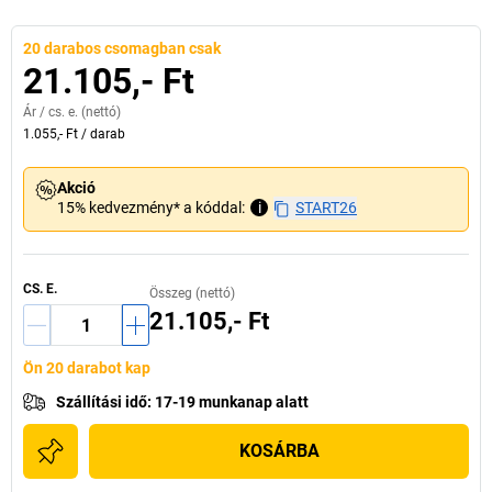
20 darabos csomagban csak
21.105,- Ft
Ár /
cs. e.
(nettó)
1.055,- Ft
/
darab
Akció
15% kedvezmény* a kóddal:
i
START26
CS. E.
Összeg (nettó)
21.105,- Ft
Ön 20 darabot kap
Szállítási idő
:
17-19 munkanap alatt
KOSÁRBA