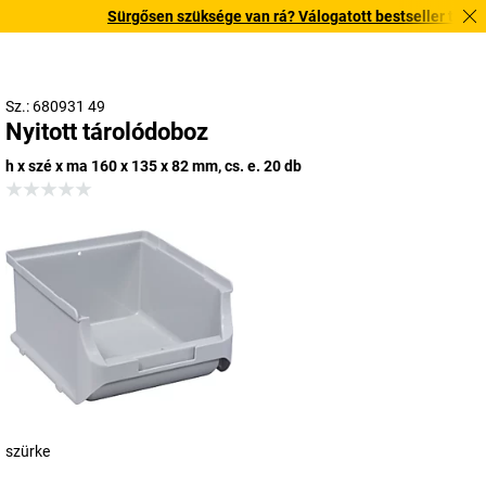
Sürgősen szüksége van rá? Válogatott bestseller termékein
Sz.: 680931 49
Nyitott tárolódoboz
h x szé x ma 160 x 135 x 82 mm, cs. e. 20 db
szürke