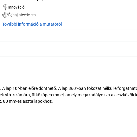
Innováció
Éghajlatvédelem
További információ a mutatóról
. A lap 10°-ban előre dönthető. A lap 360°-ban fokozat nélkül elforgatható
filcek stb. számára, ütközőperemmel, amely megakadályozza az eszközök l
ax. 80 mm-es asztallapokhoz.