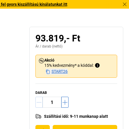
l gyors kiszállítású kínálatunkat itt
93.819,- Ft
Ár /
darab
(nettó)
Akció
15% kedvezmény* a kóddal:
i
START26
DARAB
Szállítási idő
:
9-11 munkanap alatt