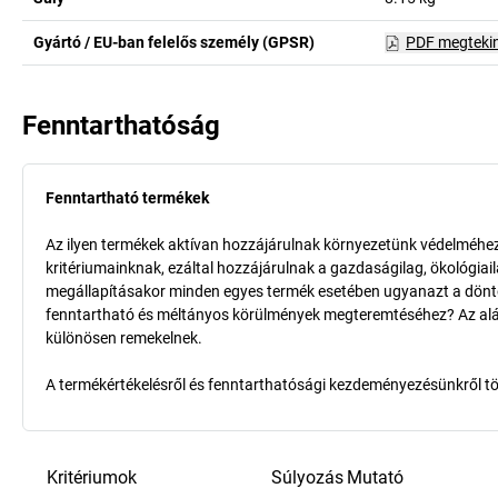
Gyártó / EU-ban felelős személy (GPSR)
PDF megteki
Fenntarthatóság
Fenntartható termékek
Az ilyen termékek aktívan hozzájárulnak környezetünk védelméhez 
kritériumainknak, ezáltal hozzájárulnak a gazdaságilag, ökológia
megállapításakor minden egyes termék esetében ugyanazt a döntő k
fenntartható és méltányos körülmények megteremtéséhez? Az aláb
különösen remekelnek.
A termékértékelésről és fenntarthatósági kezdeményezésünkről t
Kritériumok
Súlyozás
Mutató