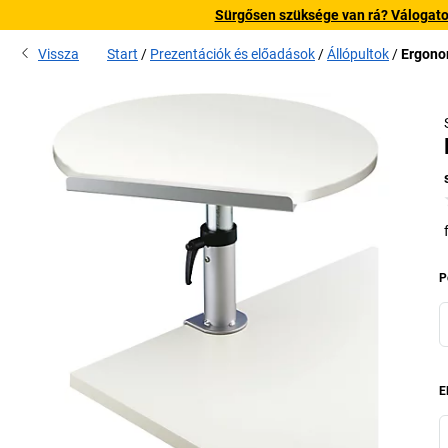
Sürgősen szüksége van rá? Válogatott
Vissza
Start
Prezentációk és előadások
Állópultok
Ergonom
P
E