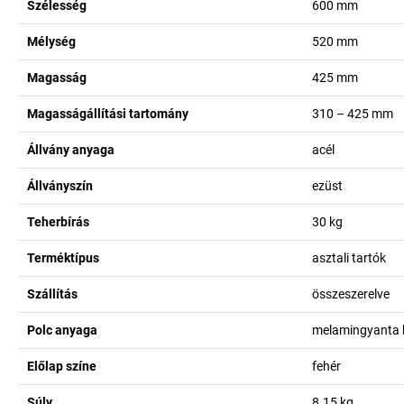
Szélesség
600
mm
Mélység
520
mm
Magasság
425
mm
Magasságállítási tartomány
310 – 425
mm
Állvány anyaga
acél
Állványszín
ezüst
Teherbírás
30
kg
Terméktípus
asztali tartók
Szállítás
összeszerelve
Polc anyaga
melamingyanta 
Előlap színe
fehér
Súly
8.15
kg