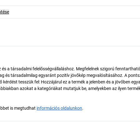
ntése
és a társadalmi felelősségvállaláshoz. Megfelelnek szigorú fenntarthat
ilag és társadalmilag egyaránt pozitív jövőkép megvalósításához. A pont
érdést tesszük fel: Hozzájárul ez a termék a jelenben és a jövőben egy
biakban azokat a kategóriákat mutatjuk be, amelyekben az ilyen termé
öbbet is megtudhat
információs oldalunkon
.