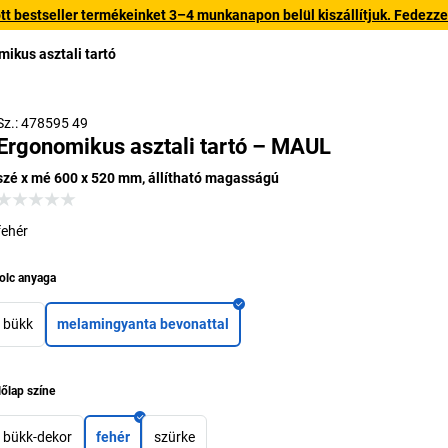
 bestseller termékeinket 3–4 munkanapon belül kiszállítjuk. Fedezze fe
ikus asztali tartó
Sz.: 478595 49
Ergonomikus asztali tartó – MAUL
szé x mé 600 x 520 mm, állítható magasságú
fehér
olc anyaga
bükk
melamingyanta bevonattal
lőlap színe
bükk-dekor
fehér
szürke