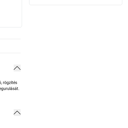
, rögzítés
egurulását.