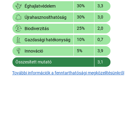
30%
3,3
Éghajlatvédelem
30%
3,0
Újrahasznosíthatóság
25%
2,0
Biodiverzitás
10%
0,7
Gazdasági hatékonyság
5%
3,9
Innováció
Összesített mutató
3,1
További információk a fenntarthatósági megközelítésünkről